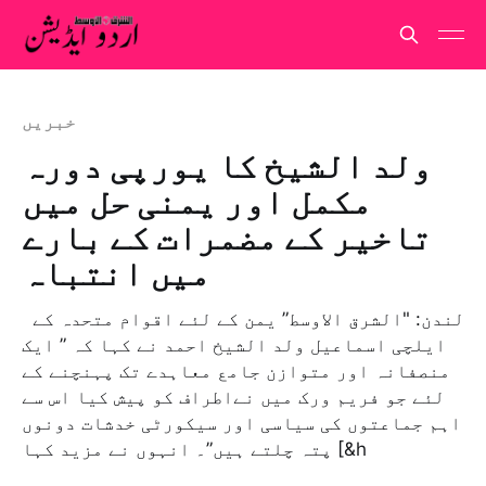
خبريں
ولد الشیخ کا یورپی دورہ
مکمل اور یمنی حل میں
تاخیر کے مضمرات کے بارے
میں انتباہ
لندن: "الشرق الاوسط” یمن کے لئے اقوام متحدہ کے
ایلچی اسماعیل ولد الشیخ احمد نے کہا کہ ” ایک
منصفانہ اور متوازن جامع معاہدے تک پہنچنے کے
لئے جو فریم ورک میں نےاطراف کو پیش کیا اس سے
اہم جماعتوں کی سیاسی اور سیکورٹی خدشات دونوں
پتہ چلتے ہیں”۔ انہوں نے مزید کہا [&h