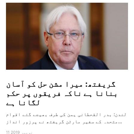
گریفتھ: میرا مشن حل کو آسان
بنانا ہے ناکہ فریقوں پر حکم
لگانا ہے
لندن: بدر القحطانی یمن کی طرف بھیجے گئے اقوام
متحدہ کے سفیر مارٹن گریفتھ نے پرزور انداز
میں کہا کہ وہ یمن میں جنگ کے خاتمہ کے لئے
11 نومبر 2019