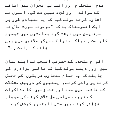
عدم استحکام اور انسانی بحران میں اضافے
کے سوائے اور کچھ نہیں دے گی۔ انہوں نے
اشارہ کرتے ہوئے کہا کہ یہ بنیادی طور پر
ایک افسوسناک ہے کہ "موجودہ صورت حال نہ
صرف یمن میں دہشت گرد جماعتوں میں توسیع
کاباعث ہے بلکہ دنیا کے دیگر علاقوں میں بھی
اضافے کا باعث ہے”۔
اقوام متحدہ کے خصوصی ایلچی نے اپنے بیان
میں زور دیتے ہوئے کہا کہ عالمی برادری کو
چاہئے کہ وہ تمام متحارب فریقوں کو تحمل
کرنے پر راضی کرنے، یمنیوں کو درپیش مشکلات
کے خاتمہ میں مدد اور
تنازعوں کا مذاکرات
کے ذریعے سیاسی حل تلاش کرنے کی حوصلہ
افزائی کرنے میں حتی المقدور کوشش کرے ۔