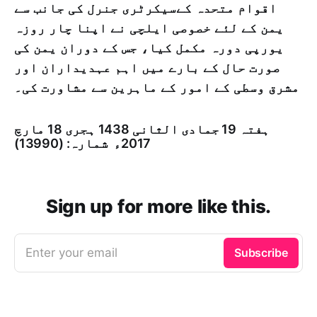
اقوام متحدہ کےسیکرٹری جنرل کی جانب سے
یمن کے لئے خصوصی ایلچی نے اپنا چار روزہ
یورپی دورہ مکمل کیا، جس کے دوران یمن کی
صورت حال کے بارے میں اہم عہدیداران اور
مشرق وسطی کے امور کے ماہرین سے مشاورت کی۔
ہفتہ 19 جمادى الثانی 1438 ہجری­ 18 مارچ
2017ء شمارہ: (13990)
Sign up for more like this.
Enter your email
Subscribe