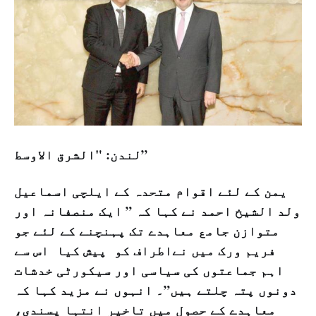
لندن: "الشرق الاوسط”
یمن کے لئے اقوام متحدہ کے ایلچی اسماعیل
ولد الشیخ احمد نے کہا کہ ” ایک منصفانہ اور
متوازن جامع معاہدے تک پہنچنے کے لئے جو
فریم ورک میں نےاطراف کو پیش کیا اس سے
اہم جماعتوں کی سیاسی اور سیکورٹی خدشات
دونوں پتہ چلتے ہیں”۔ انہوں نے مزید کہا کہ
معاہدے کے حصول میں تاخیر انتہا پسندی،