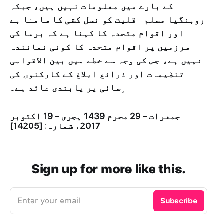
کے بارے میں معلومات نہیں ہیں، جبکہ
روہنگیا مسلم اقلیت کو نسل کشی کا سامنا ہے
اور اقوام متحدہ کا کہنا ہے کہ برما کی
سرزمین پر اقوام متحدہ کا کوئی نمائندہ
نہیں ہے، جس کی وجہ سے خطے میں بین الاقوامی
تنظیمات اور ذرائع ابلاغ کے کارکنوں کی
رسائی پر پابندی عائد ہے۔
جمعرات – 29 محرم 1439 ہجری – 19 اكتوبر
2017ء شمارہ: [14205]
Sign up for more like this.
Enter your email
Subscribe