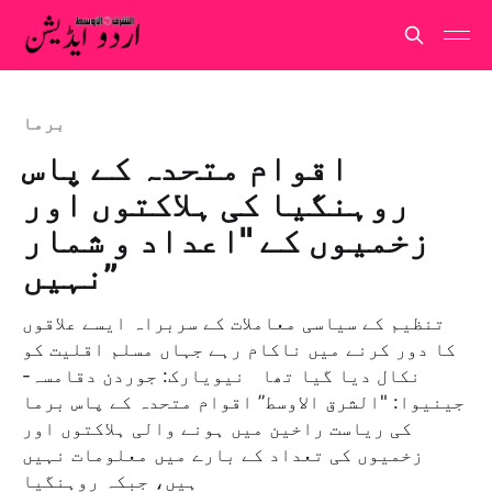
برما
اقوام متحدہ کے پاس
روہنگیا کی ہلاکتوں اور
زخمیوں کے "اعداد و شمار
نہیں”
تنظیم کے سیاسی معاملات کے سربراہ ایسے علاقوں
کا دور کرنے میں ناکام رہے جہاں مسلم اقلیت کو
نکال دیا گیا تھا نیویارک: جوردن دقامسہ-
جینیوا: "الشرق الاوسط” اقوام متحدہ کے پاس برما
کی ریاست راخین میں ہونے والی ہلاکتوں اور
زخمیوں کی تعداد کے بارے میں معلومات نہیں
ہیں، جبکہ روہنگیا