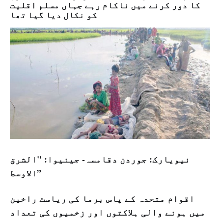
کا دور کرنے میں ناکام رہے جہاں مسلم اقلیت
کو نکال دیا گیا تھا
نیویارک: جوردن دقامسہ- جینیوا: "الشرق
الاوسط”
اقوام متحدہ کے پاس برما کی ریاست راخین
میں ہونے والی ہلاکتوں اور زخمیوں کی تعداد