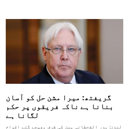
گریفتھ: میرا مشن حل کو آسان
بنانا ہے ناکہ فریقوں پر حکم
لگانا ہے
لندن: بدر القحطانی یمن کی طرف بھیجے گئے اقوام