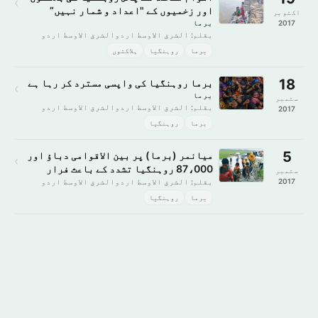
›
اور زخمیوں کے "اعداد و شمار نہیں”
اکتوبر
2017
برما
بقلم: الشرق الاوسط اردوالشرق الاوسط اردو
برما
روہنگیا
ہلاکتوں
18
برما روہنگیا کی واپسی مسترد کر رہا ہے
›
برما
ستمبر
بقلم: الشرق الاوسط اردوالشرق الاوسط اردو
2017
برما
روہنگیا
5
میانمر (برما) پر بین الاقوامی دباؤ اور
›
87،000 روہنگیا تشدد کے باعث فرار
ستمبر
2017
بقلم: الشرق الاوسط اردوالشرق الاوسط اردو
برما
روہنگیا