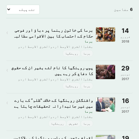
6
مضامین
14
برما کی خاتون رہنما پر دباؤ اور فوجی
›
حکام کے احتساب کا بین الاقوامی مطالبہ
فروری
2018
برما
بقلم: الشرق الاوسط اردوالشرق الاوسط اردو
برما
روہنگیا
29
پوپ روہنگیا کا نام لئے بغیر ان کے حقوق
›
کا دفاع کر رہے ہیں
نومبر
2017
بقلم: الشرق الاوسط اردوالشرق الاوسط اردو
برما
روہنگیا
16
واشنگٹن روہنگیا کے خلاف "ظلم” کے بارے
›
میں غیر جانبدارانہ تحقیقات چاہتا ہے
نومبر
2017
برما
بقلم: الشرق الاوسط اردوالشرق الاوسط اردو
برما
تشویش
روہنگیا
19
اقوام متحدہ کے پاس روہنگیا کی ہلاکتوں