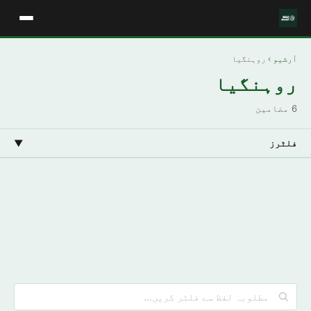
آرشیو
› روہنگیا
روہنگیا
6 مضامین
فلٹرز
▼