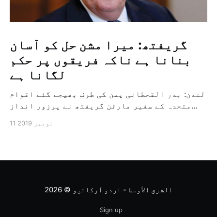
گریفتھ: میرا مشن حل کو آسان
بنانا ہے ناکہ فریقوں پر حکم
لگانا ہے
لندن: بدر القحطانی یمن کی طرف بھیجے گئے اقوام
متحدہ کے سفیر مارٹن گریفتھ نے پرزور انداز
میں کہا کہ وہ یمن میں جنگ کے خاتمہ کے لئے
11 نومبر 2019
ثالثی اور اس کشمکش کی حدبندی کرنے کے لئے ایک
وسیع معاہدہ کرنے کے سلسلہ میں مدد کرنے کا
کردار ادا کر رہے ہیں […]
الشرق الأوسط - اردو آرکائیو
© 2026
Sign up