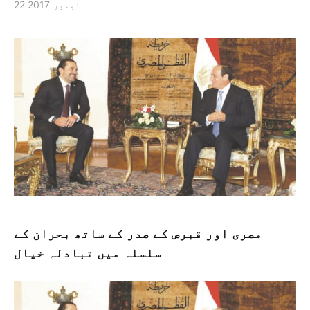
22 نومبر 2017
مصری اور قبرص کے صدر کے ساتھ بحران کے
سلسلہ میں تبادلہ خیال