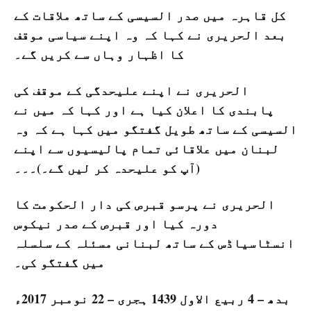
کل قاہرہ میں صدر السیسی کے ساتھ ملاقات کے
بعد الحریری نے کہا کہ وہ اپنے سیاسی موقف
کا اظہار وہاں سے کریں گے۔
الحریری نے اپنے علیحدگی کے موقف کی
پابندی کا اعلان کیا ہے اور کہا کہ میں نے
السیسی کے ساتھ طویل گفتگو میں کہا ہے کہ وہ
لبنان میں علاقائی تمام پالیسیوں سے اپنے
آپ کو علیحدہ کر لیں گے۔)۔۔۔)
الحریری نے پرسو قبرص کی دار الحکومت کا
دورہ کیا اور قبرص کے صدر نیکوس
انسٹاسیاڈس کے ساتھ لبنانی مسئلہ کے سلسلہ
میں گفتگو کی۔
بدھ – 4 ربيع الاول 1439 ہجری – 22 نومبر 2017ء