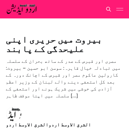
بیروت میں حریری اپنی
علیحدگی کے پابند
مصری اور قبرص کے صدر کے ساتھ بحران کے سلسلہ
میں تبادلہ خیال قاہرہ: سوسن ابو حسین – بیروت:
کارولین عاکوم مصر اور قبرص کے اچانک دورہ کے
بعد کل استعفی دینے والے لبنان کے وزیر اعظم
آزادی کی خوشی میں شریک ہونے اور استعفی کے
سلسلہ میں اپنا موقف ظاہر […]
الشرق الاوسط اردوالشرق الاوسط اردو