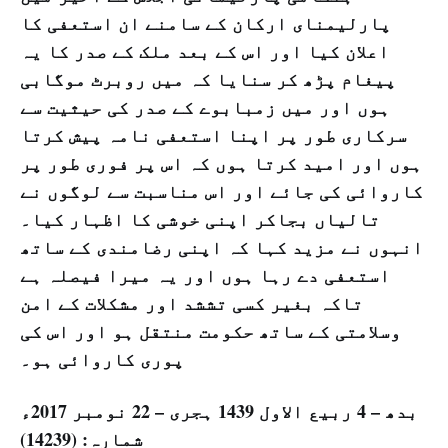
پارلیمنای ارکان کے سامنے ان استعفی کا
اعلان کیا اور اس کے بعد ملک کے صدر کا یہ
پیغام پڑھ کر سنایا کہ میں روبرٹ موگابی
ہوں اور میں زمبابوے کے صدر کی حیثیت سے
سرکاری طور پر اپنا استعفی نامہ پیش کرتا
ہوں اور امید کرتا ہوں کہ اس پر فوری طور پر
کاروائی کی جائے اور اس مناسبت سے لوگوں نے
تالیاں بجاکر اپنی خوشی کا اظہار کیا۔
انہوں نے مزید کہا کہ اپنی رضامندی کے ساتھ
استعفی دے رہا ہوں اور یہ میرا فیصلہ ہے
تاکہ بغیر کسی تششد اور مشکلات کے امن
وسلامتی کے ساتھ حکومت منتقل ہو اور اس کی
پوری کاروائی ہو۔
بدھ – 4 ربيع الاول 1439 ہجری – 22 نومبر 2017ء
شمارہ: (14239)