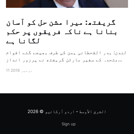
گریفتھ: میرا مشن حل کو آسان
بنانا ہے ناکہ فریقوں پر حکم
لگانا ہے
لندن: بدر القحطانی یمن کی طرف بھیجے گئے اقوام
متحدہ کے سفیر مارٹن گریفتھ نے پرزور انداز
میں کہا کہ وہ یمن میں جنگ کے خاتمہ کے لئے
11 نومبر 2019
ثالثی اور اس کشمکش کی حدبندی کرنے کے لئے ایک
وسیع معاہدہ کرنے کے سلسلہ میں مدد کرنے کا
کردار ادا کر رہے ہیں […]
الشرق الأوسط - اردو آرکائیو
© 2026
Sign up