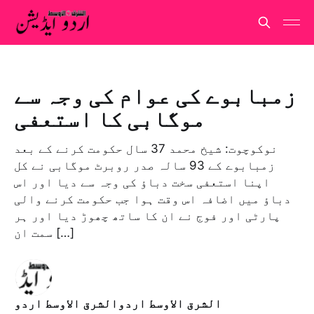
زمبابوے کی عوام کی وجہ سے
موگابی کا استعفی
نوکوچوت: شیخ محمد 37 سال حکومت کرنے کے بعد
زمبابوے کے 93 سالہ صدر روبرٹ موگابی نے کل
اپنا استعفی سخت دباؤ کی وجہ سے دیا اور اس
دباؤ میں اضافہ اس وقت ہوا جب حکومت کرنے والی
پارٹی اور فوج نے ان کا ساتھ چھوڑ دیا اور ہر
سمت ان […]
الشرق الاوسط اردوالشرق الاوسط اردو