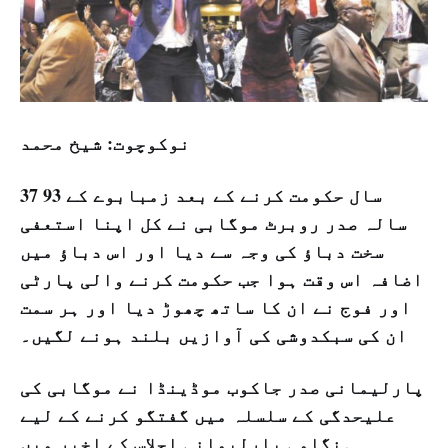
نوکوچوت: شیخ محمد
37 سال حکومت کرنے کے بعد زمبابوے کے 93
سالہ صدر روبرٹ موگابی نے کل اپنا استعفی
سخت دباؤ کی وجہ سے دیا اور اس دباؤ میں
اضافہ اس وقت ہوا جب حکومت کرنے والی پارٹی
اور فوج نے ان کا ساتھ چھوڑ دیا اور ہر سمت
ان کی سبکدوشی کی آوازیں بلند ہونے لگیں۔
پارلیمانی صدر جاکوب موڈینڈا نے موگابی کی
علیحدگی کے سلسلہ میں گفتگو کرنے کے لیے
ہنگامی پارلیمانی اجلاس کے اخیر میں