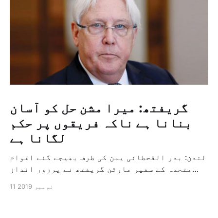
گریفتھ: میرا مشن حل کو آسان
بنانا ہے ناکہ فریقوں پر حکم
لگانا ہے
لندن: بدر القحطانی یمن کی طرف بھیجے گئے اقوام
متحدہ کے سفیر مارٹن گریفتھ نے پرزور انداز
میں کہا کہ وہ یمن میں جنگ کے خاتمہ کے لئے
11 نومبر 2019
ثالثی اور اس کشمکش کی حدبندی کرنے کے لئے ایک
وسیع معاہدہ کرنے کے سلسلہ میں مدد کرنے کا
کردار ادا کر رہے ہیں […]