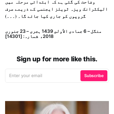
وضاحت کی گئی ہے کہ ابتدائی مرحلہ میں
الیکٹرانک ویزہ ٹویلز ایجنسی کے ذریعے صرف
گروپوں کو جاری کیا جائے گا۔ (۔۔۔)
منگل – 6 جمادى الأولى 1439 ہجری – 23 جنوری
2018ء شمارہ: [14301]
Sign up for more like this.
Enter your email
Subscribe