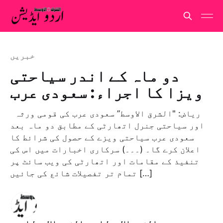
خبريں
دو ماہ کے اندر سیاحتی
ویزا کا اجراء: سعودی عرب
ریاض: "الشرق الاوسط” سعودی عرب کی قومی ورثہ
اور سیاحتی جنرل اتھارٹی کے مطابق دو ماہ بعد
سعودی عرب سیاحتی ویزے کے حصول کی شرائط کا
اعلان کرے گا۔ (۔۔۔) سرکاری اخبارات میں اس کی
تنفیذ کے مقامات اور اتھارٹی کی ویب سائٹ پر
تمام تر تفصیلات شائع کی جائیں […]