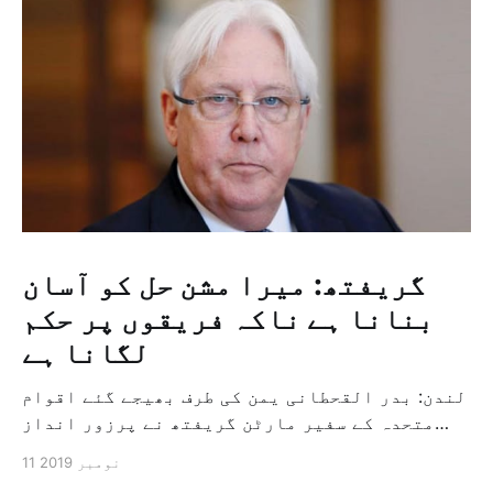
گریفتھ: میرا مشن حل کو آسان
بنانا ہے ناکہ فریقوں پر حکم
لگانا ہے
لندن: بدر القحطانی یمن کی طرف بھیجے گئے اقوام
متحدہ کے سفیر مارٹن گریفتھ نے پرزور انداز
میں کہا کہ وہ یمن میں جنگ کے خاتمہ کے لئے
11 نومبر 2019
ثالثی اور اس کشمکش کی حدبندی کرنے کے لئے ایک