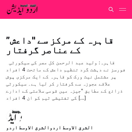
قاہرہ کے مرکز سے "داعش”
کے عناصر گرفتار
قاہرہ: وليد عبد الرحمن کل مصر کی سیکورٹی
فورسز نے دہشت گرد تنظیم داعش کے ماتحت 4 افراد
پر مشتمل نیٹ ورک کو قاہرہ کے ایک مرکزی پوش
علاقے عجوزہ سے گرفتار کر لیا ہے۔ سیکورٹی
ذرائع کے مطابق "جیزہ میں قومی سلامتی کے ادارے
کی تفتیشی ٹیم کو ان 4 افراد […]
الشرق الاوسط اردوالشرق الاوسط اردو