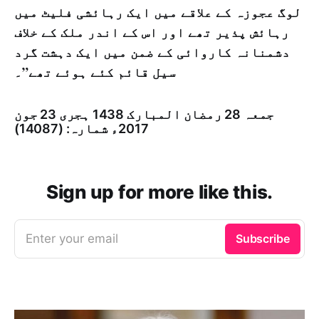
لوگ عجوزہ کے علاقے میں ایک رہائشی فلیٹ میں
رہائش پذیر تھے اور اس کے اندر ملک کے خلاف
دشمنانہ کاروائی کے ضمن میں ایک دہشت گرد
سیل قائم کئے ہوئے تھے”۔
جمعہ 28 رمضان المبارک 1438 ہجری­ 23 جون
2017ء شمارہ: (14087)
Sign up for more like this.
Enter your email
Subscribe