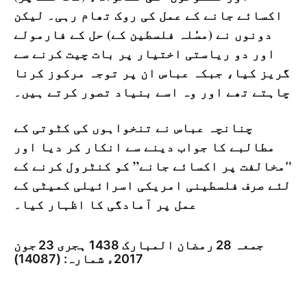
اکسائے جانے کے عمل کی روک تھام رہی۔ لیکن
دونوں نے (مسٔلہ فلسطین کے) حل کے فارمولے
اور دو ریاستی اختیار پر بات چیت کرنے سے
گریز کیا، جبکہ عباس ان پر توجہ مرکوز کرنا
چاہتے تھے اور وہ اسے بنیاد تصور کرتے ہیں۔
چنانچہ عباس نے تنخواہوں کی کٹوتی کے
مطالبے کا جواب دینے سے انکار کر دیا اور
"مخالفت پر اکسائے جانے” کو کنٹرول کرنے کے
لئے صرف فلسطینی امریکی اسرائیلی کمیٹی کے
عمل پر آمادگی کا اظہار کیا۔
جمعہ 28 رمضان المبارک 1438 ہجری­ 23 جون
2017ء شمارہ: (14087)