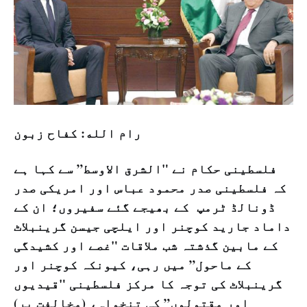
رام الله: كفاح زبون
فلسطینی حکام نے "الشرق الاوسط” سے کہا ہے
کہ فلسطینی صدر محمود عباس اور امریکی صدر
ڈونالڈ ٹرمپ کے بھیجے گئے سفیروں؛ ان کے
داماد جارید کوچنر اور ایلچی جیسن گرینبلاٹ
کے مابین گذشتہ شب ملاقات "غصے اور کشیدگی
کے ماحول” میں رہی، کیونکہ کوچنر اور
گرینبلاٹ کی توجہ کا مرکز فلسطینی "قیدیوں
اور مقتولوں” کی تنخواہ، (مخالفت پر)