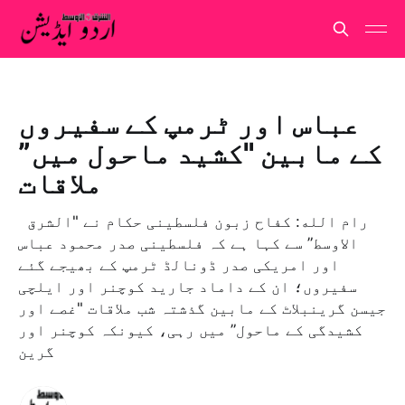
عباس اور ٹرمپ کے سفیروں
کے مابین "کشید ماحول میں”
ملاقات
رام الله: كفاح زبون فلسطینی حکام نے "الشرق
الاوسط” سے کہا ہے کہ فلسطینی صدر محمود عباس
اور امریکی صدر ڈونالڈ ٹرمپ کے بھیجے گئے
سفیروں؛ ان کے داماد جارید کوچنر اور ایلچی
جیسن گرینبلاٹ کے مابین گذشتہ شب ملاقات "غصے اور
کشیدگی کے ماحول” میں رہی، کیونکہ کوچنر اور
گرین