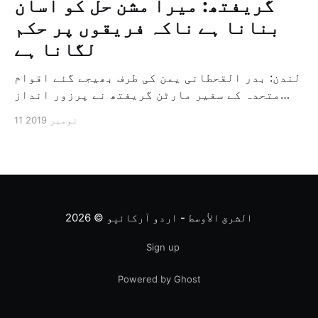
گریفتھ: میرا مشن حل کو آسان
بنانا ہے ناکہ فریقوں پر حکم
لگانا ہے
لندن: بدر القحطانی یمن کی طرف بھیجے گئے اقوام
متحدہ کے سفیر مارٹن گریفتھ نے پرزور انداز
میں کہا کہ وہ یمن میں جنگ کے خاتمہ کے لئے
11 نومبر 2019
ثالثی اور اس کشمکش کی حدبندی کرنے کے لئے ایک
وسیع معاہدہ کرنے کے سلسلہ میں مدد کرنے کا
کردار ادا کر رہے ہیں […]
الشرق الأوسط - اردو آرکائیو
© 2026
Sign up
Powered by Ghost