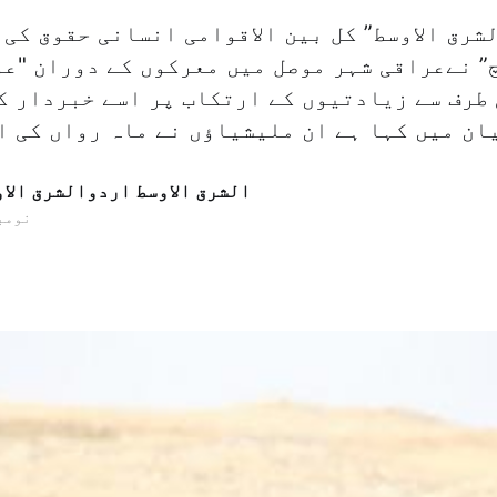
لشرق الاوسط” کل بین الاقوامی انسانی حقوق کی
” نےعراقی شہر موصل میں معرکوں کے دوران "عو
 طرف سے زیادتیوں کے ارتکاب پر اسے خبردار ک
ان میں کہا ہے ان ملیشیاؤں نے ماہ رواں کی ا
الشرق الاوسط اردوالشرق الا
23 نومبر 