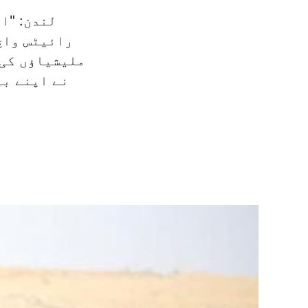
لندن: "ا
رائیٹس واچ
ملیشیاؤں کی
نے اپنے بی