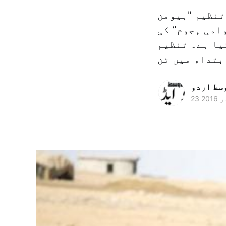
 تنظیم "ہیومن
امی ہجوم” کی
یا ہے۔ تنظیم
بتداء میں تن
وسط اردو
2016