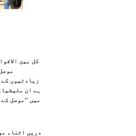
کل بین الاقوا
موصل 
زیادتیوں کے ا
ہے ان ملیشیاو
میں "موصل کے 
دریں اثناء مو