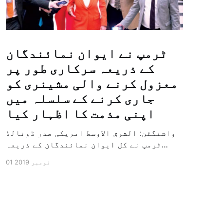
ٹرمپ نے ایوان نمائندگان
کے ذریعہ سرکاری طور پر
معزول کرنے والی مشینری کو
جاری کرنے کے سلسلہ میں
اپنی مذمت کا اظہار کیا
واشنگٹن: الشرق الاوسط امریکی صدر ڈونالڈ
ٹرمپ نے کل ایوان نمائندگان کے ذریعہ
سرکاری طور پر معزول کرنے والی مشینری کو
01 نومبر 2019
جاری کرنے کے سلسلہ میں اپنی مذمت کا
اظہار کیا ہے اور کہا ہے کہ امریکی تاریخ
کی سب سے بڑی سیاسی بائکاٹ کی مہم ہے۔
وائٹ ہاؤس […]