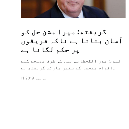
گریفتھ: میرا مشن حل کو
آسان بنانا ہے ناکہ فریقوں
پر حکم لگانا ہے
لندن: بدر القحطانی یمن کی طرف بھیجے گئے
اقوام متحدہ کے سفیر مارٹن گریفتھ نے
پرزور انداز میں کہا کہ وہ یمن میں جنگ کے
11 نومبر 2019
خاتمہ کے لئے ثالثی اور اس کشمکش کی
حدبندی کرنے کے لئے ایک وسیع معاہدہ کرنے
کے سلسلہ میں مدد کرنے کا کردار ادا کر
رہے ہیں […]