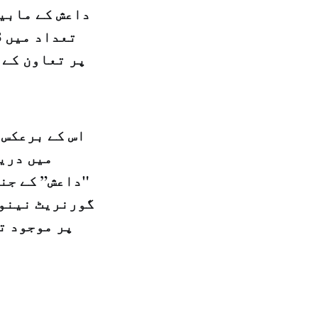
داعش کے مابین
تعداد میں
اس کے برعکس 
میں دریا
"داعش” کے جن
گورنریٹ نینوا
پر موجود ت