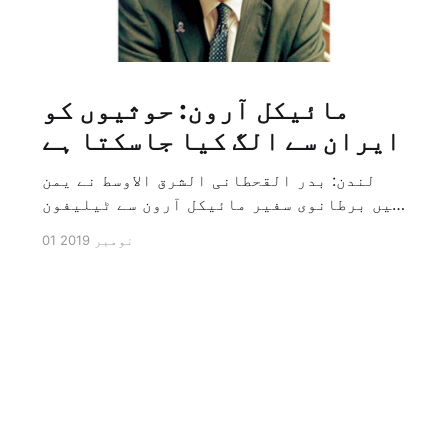
مائیکل آرون: حوثیوں کو
ایران سے الگ کیا جاسکتا ہے
لندن: بدر القحطانی الشرق الاوسط نے یمن
میں برطانوی سفیر مائیکل آرون سے ٹیلیفون
پر ہونے والے انٹرویو کے دوران سوال کیا
01 نومبر 2019
کہ کیا ایران کو حوثیوں سے الگ کیا جاسکتا
ہے؟ تو انہوں نے جواب کے طور پر کہا کہ ہاں
کیا جا سکتا ہے اور انہوں نے یہ بھی کہا
[…]