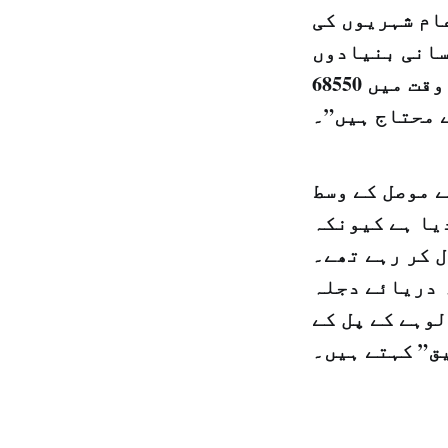
عام شہریوں کی
نسانی بنیادوں
پر تعاون کے دفتر نے کل اپنے جاری بیان میں کہا ہے کہ "اس وقت میں 68550
 محتاج ہیں”۔
ے موصل کے وسط
دیا ہے کیونکہ
 کر رہے تھے۔
 دریائے دجلہ
لوہے کے پل کے
ق” کہتے ہیں۔