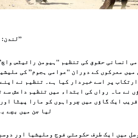
لندن: "الشرق الاوسط”
می انسانی حقوق کی تنظیم "ہیومن رائیٹس واچ”
میں معرکوں کے دوران "عوامی ہجوم” کی ملیشیاو
رتکاب پر اسے خبردار کیا ہے۔ تنظیم نے اپنے 
ٔں نے ماہ رواں کی ابتداء میں تنظیم داعش سے 
قریب ایک گاؤں میں چرواہوں کو مارا پیٹا اور
لیا جن میں بچے بھ
صل میں ایک طرف حکومتی فوج وملیشیا اور دوسر