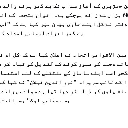
 جھڑپوں کے آغاز سے اب تک بے گھر ہونے والے 
68 ہزار سے زائد ہوچکی ہے۔ اقوام متحدہ کے ا
بے گھر افراد انسانی امداد کے
بین الاقوامی اتحاد نے اعلان کیا ہے کہ کل اس ن
ئے دجلہ کو عبور کرنے کے لئے پل کو تباہ کر 
گجو اسے اپنے سامان کی منتقلی کے لئے استعمال
 کے نائب سربراہ "نور الدین قبلان” نے کہا کہ
مام پلوں کو تباہ کر دیا گیا ہے سوائے پرانے 
جسے مقامی لوگ "جسرالعتی