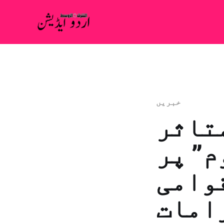
خبريں
متاثر
م” پر
قوامی
امات