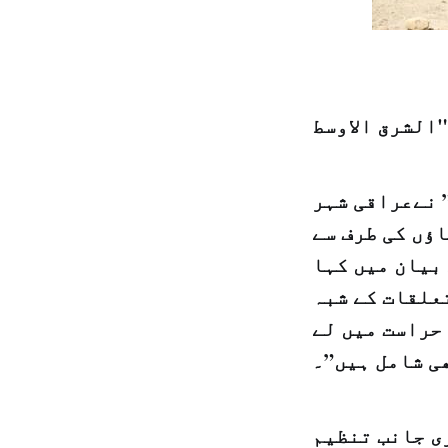
 نےعراقی شہر
ٔں کی طرف سے
بیان میں کہا
تعلقات کے شبہ
 حراست میں لے
ی شامل ہیں”۔
ی جانب تنظیم