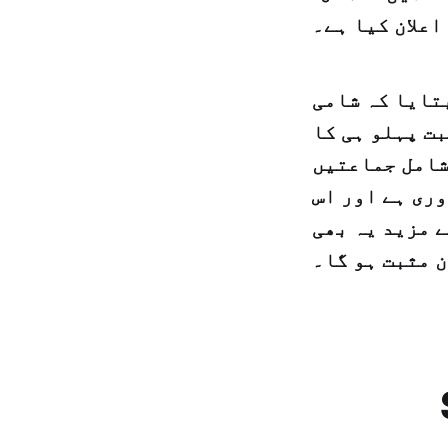
تایا کہ شامی
ت پہلو ہی کا
شامل جماعتیں
وری ہے اور اس
 مزید یہ بھی
ن مثبت ہو گا۔