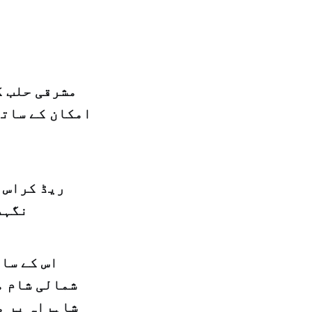
مشرقی حلب ک
امکان کے ساتھ
ریڈ کراس 
نگہد
اس کے سا
شمالی شام م
شاہراہ پر م