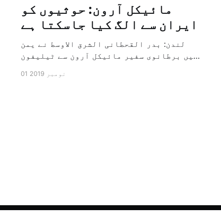
مائیکل آرون: حوثیوں کو
ایران سے الگ کیا جاسکتا ہے
لندن: بدر القحطانی الشرق الاوسط نے یمن
میں برطانوی سفیر مائیکل آرون سے ٹیلیفون
پر ہونے والے انٹرویو کے دوران سوال کیا
01 نومبر 2019
کہ کیا ایران کو حوثیوں سے الگ کیا جاسکتا
ہے؟ تو انہوں نے جواب کے طور پر کہا کہ ہاں
کیا جا سکتا ہے اور انہوں نے یہ بھی کہا
[…]