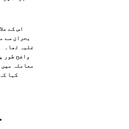
اس کے عل
بحران سے م
غلبہ تھا۔ اس
واضح طور پ
معاملہ میں س
کہا کہ 
.