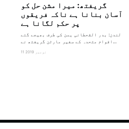
گریفتھ: میرا مشن حل کو
آسان بنانا ہے ناکہ فریقوں
پر حکم لگانا ہے
لندن: بدر القحطانی یمن کی طرف بھیجے گئے
اقوام متحدہ کے سفیر مارٹن گریفتھ نے
پرزور انداز میں کہا کہ وہ یمن میں جنگ کے
11 نومبر 2019
خاتمہ کے لئے ثالثی اور اس کشمکش کی
حدبندی کرنے کے لئے ایک وسیع معاہدہ کرنے
کے سلسلہ میں مدد کرنے کا کردار ادا کر
رہے ہیں […]