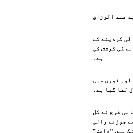
د عبد الرزاق
الی کردینے کے
ے کی کوشش کی
ہے۔
 اور فوری طبی
 لیا گیا ہے۔
امی فوج نے کل
ے جوڑنے والی
نگ میں "داعش”