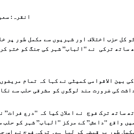
انقرہ: سعی
و کل حزب اختلاف اور شہریوں سے مکمل طور پر خ
 ساتھ ترکی نے "الباب” شہر کی جنگ کو ختم کرن
کی بین الاقوامی کمیٹی نے کہا کہ تمام مریضوں
اشت کی ضرورت مند لوگوں کو مشرقی حلب سے نکال
تھ ساتھ
ترک فوج نے اعلان کیا کہ "درع فرات” ن
یں واقع "داعش” کے مرکز "الباب” شہر کو حلب س
کمل طور پر قبضہ کر لیا ہے۔ ترکی فوج نے اس ج