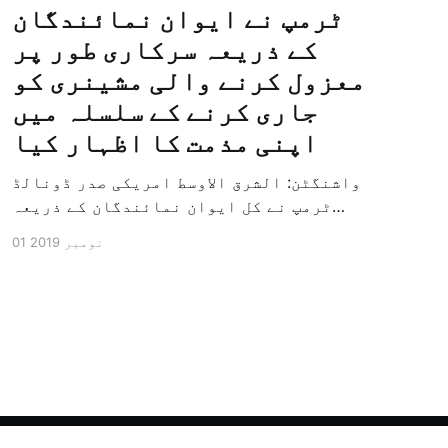
ٹرمپ نے ایوان نمائندگان
کے ذریعہ سرکاری طور پر
معزول کرنے والی مشینری کو
جاری کرنے کے سلسلہ میں
اپنی مذمت کا اظہار کیا
واشنگٹن: الشرق الاوسط امریکی صدر ڈونالڈ
ٹرمپ نے کل ایوان نمائندگان کے ذریعہ
سرکاری طور پر معزول کرنے والی مشینری کو
01 نومبر 2019
جاری کرنے کے سلسلہ میں اپنی مذمت کا
اظہار کیا ہے اور کہا ہے کہ امریکی تاریخ
کی سب سے بڑی سیاسی بائکاٹ کی مہم ہے۔
وائٹ ہاؤس […]