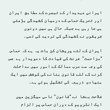
ایرانی عہدیدار کے تبصرے کے مطابق ایران
اور تحریک حماس کے درمیان کشیدگی بڑھتی
ہی جا رہی ہے جبکہ حال ہی میں دونوں
فریقوں نے کشیدگی کی تردید کی تھی۔
ایران کے لئے پریشان کن بات یہ ہے کہ حماس
"مزاحمت” فرنٹ کی قیادت کا دعویدار ہے جس
کی وجہ سے عرب ممالک کے امور میں مداخلت
کرنے کے لئے قانون بنانے کی کوشش میں ایک
بنیادی ذریعہ کی تشکیل ہوئی ہے۔
فلاحت بےشا نے "قانون” نامی میگزین میں
ایک انٹرویو کے دوران حماس پر الزام