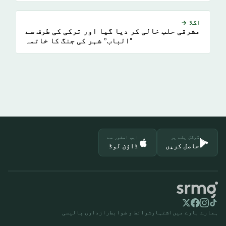
اگلا →
مشرقی حلب خالی کر دیا گیا اور ترکی کی طرف سے
"الباب” شہر کی جنگ کا خاتمہ
گوگل پلے پر
ایپ اسٹور سے
حاصل کریں
ڈاؤن لوڈ
ہمارے بارے میں
اشتہار
شرائط و ضوابط
رازداری پالیسی