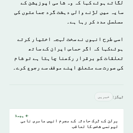
لگاتے ہوئے کہا کہ وہ شامی اپوزیشن کے
سایہ میں لڑنے والی دہشت گرد جماعتوں کی
مسلسل مدد کر رہا ہے۔
اسی طرح انہوں نے سخت لہجہ اختیار کرتے
ہوئےکہا کہ اگر
حماس ایران کے ساتھ
تعلقات کو برقرار رکھنا چاہتا ہے تو شام
کی صورت سے متعلق اپنے موقف سے رجوع کرے۔
ٹیگز:
خبريں
← پچھلا
برلن کے ٹرک حادثہ کے مجرم انیس عامری نامی
تیونسی شخص کا تعاقب