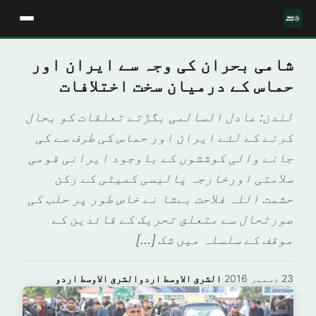
شامی بحران کی وجہ سے ایران اور
حماس کے درمیان سخت اختلافات
لندن: عادل السالمی بگڑتے تعلقات کو بحال
کرنے کے لئے ایران اور حماس کی طرف سے کی
جانے والی کوششوں کے باوجود ایرانی قومی
سلامتی اورخارجہ پالیسی کمیٹی کے رکن
حشمت اللہ فلاحت بےشا نے خاص طور پر حلب کی
صورتحال سے متعلق تحریک کے قائدین کے
موقف کے سلسلہ میں شک […]
23 دسمبر 2016
·
الشرق الاوسط اردوالشرق الاوسط اردو