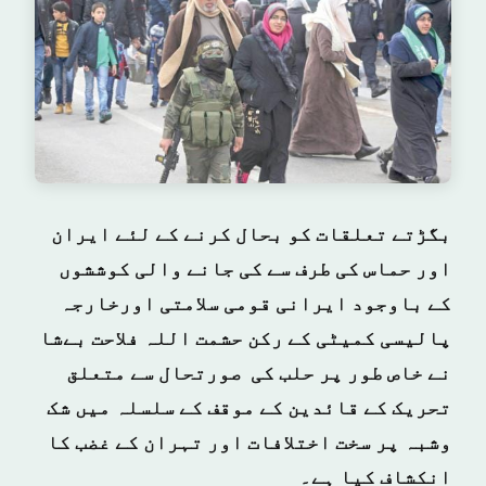
بگڑتے تعلقات کو بحال کرنے کے لئے ایران
اور حماس کی طرف سے کی جانے والی کوششوں
کے باوجود ایرانی قومی سلامتی اورخارجہ
پالیسی کمیٹی کے رکن حشمت اللہ فلاحت بےشا
نے خاص طور پر حلب کی صورتحال سے متعلق
تحریک کے قائدین کے موقف کے سلسلہ میں شک
وشبہ پر سخت اختلافات اور تہران کے غضب کا
انکشاف کیا ہے۔