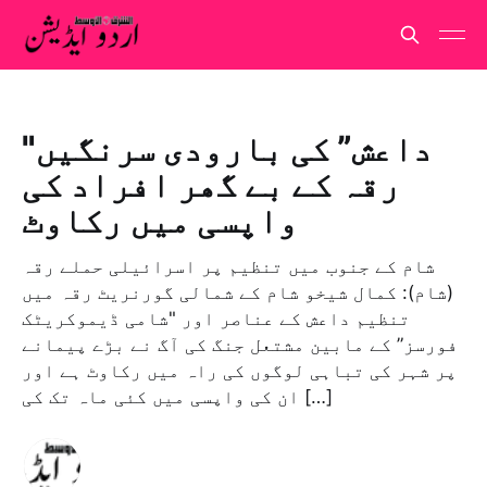
"داعش” کی بارودی سرنگیں
رقہ کے بے گھر افراد کی
واپسی میں رکاوٹ
شام کے جنوب میں تنظیم پر اسرائیلی حملے رقہ
(شام): كمال شيخو شام کے شمالی گورنریٹ رقہ میں
تنظیم داعش کے عناصر اور "شامی ڈیموکریٹک
فورسز” کے مابین مشتعل جنگ کی آگ نے بڑے پیمانے
پر شہر کی تباہی لوگوں کی راہ میں رکاوٹ ہے اور
ان کی واپسی میں کئی ماہ تک کی […]