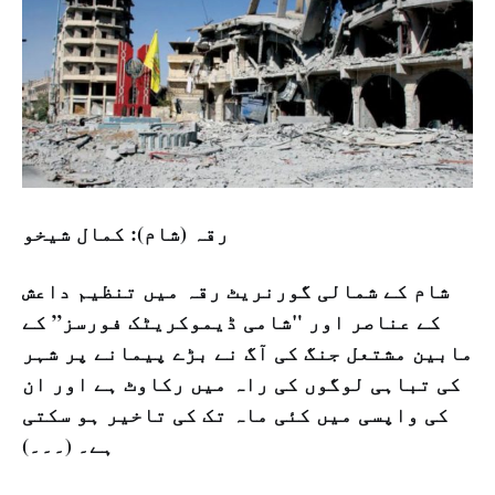
رقہ (شام): كمال شيخو
شام کے شمالی گورنریٹ رقہ میں تنظیم داعش
کے عناصر اور "شامی ڈیموکریٹک فورسز” کے
مابین
مشتعل جنگ کی آگ نے بڑے پیمانے پر شہر
کی تباہی لوگوں کی راہ میں رکاوٹ ہے اور ان
کی واپسی میں کئی ماہ تک کی تاخیر ہو سکتی
ہے۔ (۔۔۔)