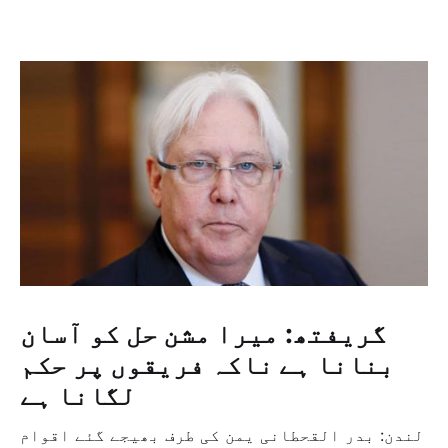
گریفتھ: میرا مشن حل کو آسان
بنانا ہے ناکہ فریقوں پر حکم
لگانا ہے
لندن: بدر القحطانی یمن کی طرف بھیجے گئے اقوام