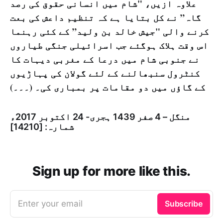
علاوہ ازیں، "شام میں انسانی حقوق کی رصد
گاہ” نے کل بتایا ہے کہ تنظیم داعش کی بعت
کرنے والی "جیش خالد بن ولید” کے کئی رہنما
اس وقت ہلاک ہوگئے جب اسرائیلی جنگی طیاروں
نے جنوبی شام میں درعا کے مغربی دیہات کا
کنٹرول سنبھالنے کے لئے گولان کی پہاڑیوں
کے گاؤں میں دو مقامات پر بمباری کی۔ (۔۔۔)
منگل – 4 صفر 1439 ہجری- 24 اكتوبر 2017ء
شمارہ: [14210]
Sign up for more like this.
Enter your email
Subscribe