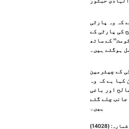
 الہادی حبتور
 کہ وہ پارٹی
الح کی پارٹی کے
ومت” کے ساتھ
ل ہوگئے ہیں۔
ی کے چیئرمین
 کہا ہے کہ وہ
الح اور باغی
 جانب چلے گئے
ہیں۔