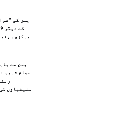
یمن کی "عوا
مرکزی رہنما
یمن سے باہ
عصام شریم نے
رہنم
ملیشیاؤں کی