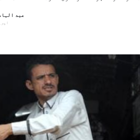
ﻋﺒﺪ الہاد
25 اپریل