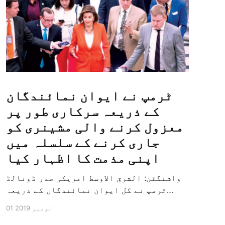
ٹرمپ نے ایوان نمائندگان
کے ذریعہ سرکاری طور پر
معزول کرنے والی مشینری کو
جاری کرنے کے سلسلہ میں
اپنی مذمت کا اظہار کیا
واشنگٹن: الشرق الاوسط امریکی صدر ڈونالڈ
ٹرمپ نے کل ایوان نمائندگان کے ذریعہ
سرکاری طور پر معزول کرنے والی مشینری کو
01 نومبر 2019
جاری کرنے کے سلسلہ میں اپنی مذمت کا