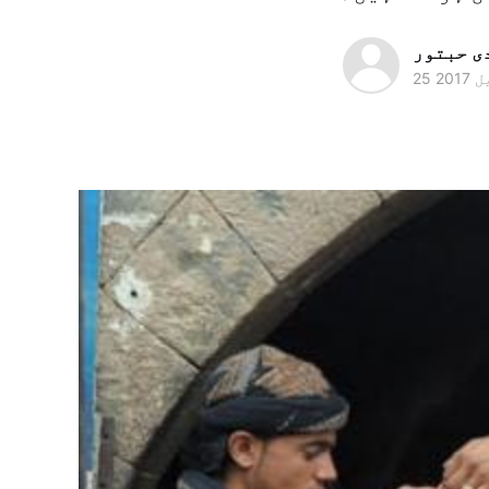
ى ﺣﺒﺘﻮر
 2017