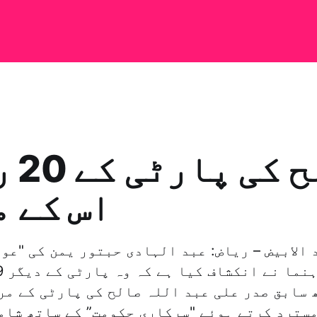
صالح
اس کے 
 سابق صدر علی عبد اللہ صالح کی پارٹی کے مر
سترد کرتے ہوئے "سرکاری حکومت” کے ساتھ شام