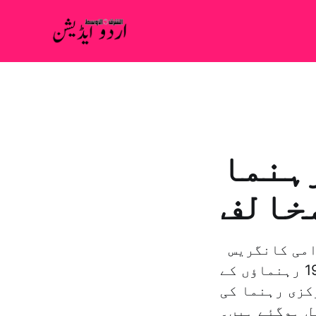
 کی پارٹی کے 20 رہنما
مخالف
جدہ: سعيد الابيض – رياض: عبد الہادی حبتور یمن کی "عوامی کانگریس
پارٹی” کے رہنما نے انکشاف کیا ہے کہ وہ پارٹی کے دیگر 19 رہنماؤں کے
کزی رہنما کی
ل ہوگئے ہیں۔