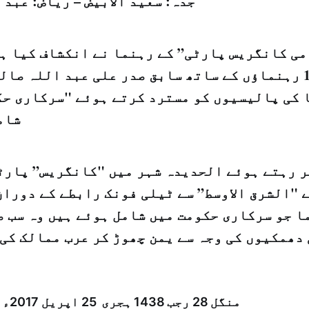
جدہ: سعيد الابيض – رياض: عبد
می کانگریس پارٹی” کے رہنما نے انکشاف کیا ہے
کے دیگر 19 رہنماؤں کے ساتھ سابق صدر علی عبد اللہ ص
 کی پالیسیوں کو مسترد کرتے ہوئے "سرکاری حک
شام
ر رہتے ہوئے الحدیدہ شہر میں "کانگریس” پارٹ
 "الشرق الاوسط” سے ٹیلی فونک رابطے کے دوران
ا جو سرکاری حکومت میں شامل ہوئے ہیں وہ سب ص
 دھمکیوں کی وجہ سے یمن چھوڑ کر عرب ممالک کی
منگل 28 رجب 1438 ہجری­ 25 اپریل 2017ء شمارہ: (14028)