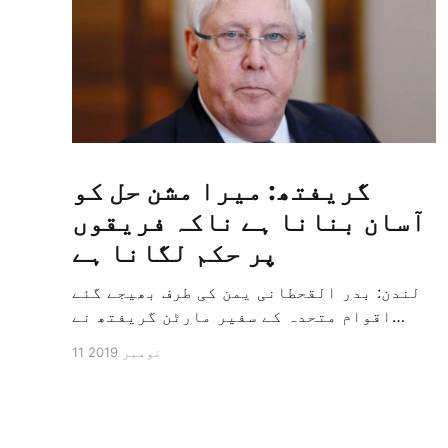
گریفتھ: میرا مشن حل کو
آسان بنانا ہے ناکہ فریقوں
پر حکم لگانا ہے
لندن: بدر القحطانی یمن کی طرف بھیجے گئے
اقوام متحدہ کے سفیر مارٹن گریفتھ نے
پرزور انداز میں کہا کہ وہ یمن میں جنگ کے
11 نومبر 2019
خاتمہ کے لئے ثالثی اور اس کشمکش کی
حدبندی کرنے کے لئے ایک وسیع معاہدہ کرنے
کے سلسلہ میں مدد کرنے کا کردار ادا کر
رہے ہیں […]