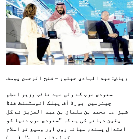
رياض: عبد الہادی حبتور – فتح الرحمن يوسف
سعودی عرب کے ولی عہد نائب وزیر اعظم
چیئرمین بورڈ آف پبلک انوسٹمنٹ فنڈ
شہزادہ محمد بن سلمان بن عبد العزیز نے کل
یقین دہانی کی ہے کہ "سعودی عرب دنیا کو
اعتدال پسند، میانہ روی اور وسیع تر اسلام
کو لوٹا رہا ہے”۔ (۔۔۔)