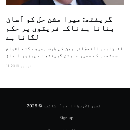
گریفتھ: میرا مشن حل کو آسان
بنانا ہے ناکہ فریقوں پر حکم
لگانا ہے
لندن: بدر القحطانی یمن کی طرف بھیجے گئے اقوام
متحدہ کے سفیر مارٹن گریفتھ نے پرزور انداز
میں کہا کہ وہ یمن میں جنگ کے خاتمہ کے لئے
11 نومبر 2019
ثالثی اور اس کشمکش کی حدبندی کرنے کے لئے ایک
وسیع معاہدہ کرنے کے سلسلہ میں مدد کرنے کا
کردار ادا کر رہے ہیں […]
الشرق الأوسط - اردو آرکائیو
© 2026
Sign up