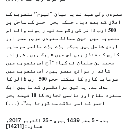
سعودی ولی عہد نے یہ بیان "نیوم” منصوبے کے
اعلان کے بعد دیا۔ جبکہ بحر احمر کے ساحل پر
500 ارب ڈالر کی رقم سے تیار ہونے والے اس
منصوبہ میں تین ممالک سعودی عرب، مصر اور
اردن شامل ہیں جبکہ بڑے بڑے عالمی سرمایہ
کاری کے فنڈز بھی اس میں شریک ہیں۔ شہزادہ
محمد بن سلمان نے کہا: "آج اس منصوبے میں
شاندار مواقع میسر ہیں، اس منصوبے میں
سرمایہ کاری کا ممکنہ حجم 500 ارب ڈالر کا
ہدف ہے، یہ تین براعظموں کے مابین ایک
منفرد مقام اور عالمی تجارت کا 10 فیصد بحر
احمر کے اسی علاقے سے گزرتا ہے”۔ (۔۔۔)
بدھ – 5 صفر 1439 ہجری – 25 اكتوبر 2017ء
شمارہ: [14211]