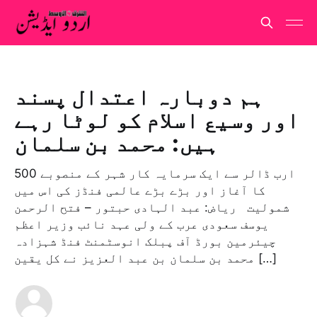
ہم دوبارہ اعتدال پسند
اور وسیع اسلام کو لوٹا رہے
ہیں: محمد بن سلمان
500 ارب ڈالر سے ایک سرمایہ کار شہر کے منصوبے
کا آغاز اور بڑے بڑے عالمی فنڈز کی اس میں
شمولیت رياض: عبد الہادی حبتور – فتح الرحمن
يوسف سعودی عرب کے ولی عہد نائب وزیر اعظم
چیئرمین بورڈ آف پبلک انوسٹمنٹ فنڈ شہزادہ
محمد بن سلمان بن عبد العزیز نے کل یقین […]