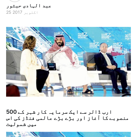
ﻋﺒﺪ الہادى ﺣﺒﺘﻮر
25 اکتوبر 2017
500 ارب ڈالر سے ایک سرمایہ کار شہر کے
منصوبے کا آغاز اور بڑے بڑے عالمی فنڈز کی اس
میں شمولیت