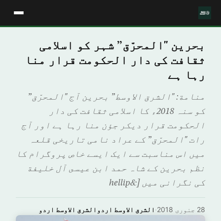
بحرین "المحرّق” شہر کو اسلامی
ثقافت کی دار الحکومت قرار منا
رہا ہے
منامة: "الشرق الاوسط” بحرین آج "المحرّق”
کو سنہ 2018ء کا اسلامی ثقافت کی دار
الحکومت قرار دیکر جؤن منا رہا ہے اور آج
رات "المحرّق” کے عراد نامی تاریخی قلعہ
میں اس مناسبت سے ایک ایسے خاص پروگرام کا
نظم بحرین کے شاہ حمد ابن عيسى آل خليفة
کی نگرانی میں [&hellip
28 جنوری 2018
·
الشرق الاوسط اردوالشرق الاوسط اردو