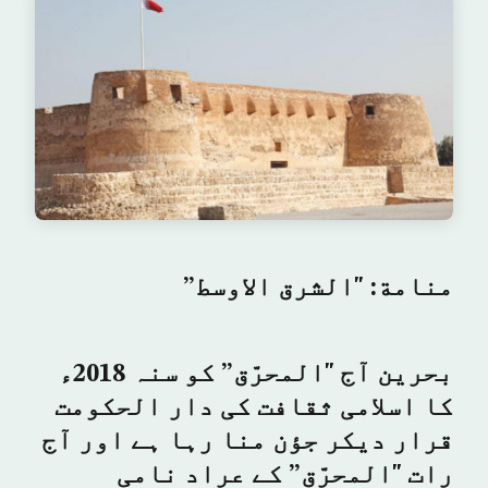
منامة: "الشرق الاوسط”
بحرین آج "المحرّق” کو سنہ 2018ء
کا اسلامی ثقافت کی دار الحکومت
قرار دیکر جؤن منا رہا ہے اور آج
رات "المحرّق” کے عراد نامی