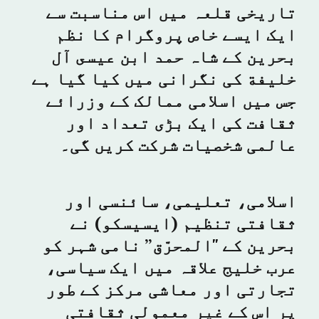
تاریخی قلعہ میں اس مناسبت سے
ایک ایسے خاص پروگرام کا نظم
بحرین کے شاہ حمد ابن عيسى آل
خليفة کی نگرانی میں کیا گیا ہے
جس میں اسلامی ممالک کے وزرائے
ثقافت کی ایک بڑی تعداد اور
عالمی شخصیات شرکت کریں گی۔
اسلامی، تعلیمی، سائنسی اور
ثقافتی تنظیم (ایسیسکو) نے
بحرین کے "المحرّق” نامی شہر کو
عرب خلیج علاقہ میں ایک سیاسی،
تجارتی اور معاشی مرکز کے طور
پر اس کے غیر معمولی ثقافتی