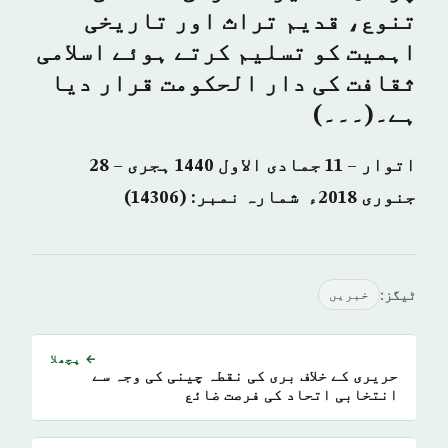
تنوع، قدیم تراث اور تاریخی
اہمیت کو تسلیم کرتے ہوئے اسلامی
ثقافت کی دار الحکومت قرار دیا
ہے۔(۔۔۔)
اتوار – 11 جمادی الاول 1440 ہجری – 28
جنوری 2018ء شمارہ نمبر: (14306)
ٹیگز:
خبريں
← پچھلا
حریری کے خلاف بری کی نقطہ چینی کی وجہ سے
انتخابی اتحاد کی فرصت ضائع