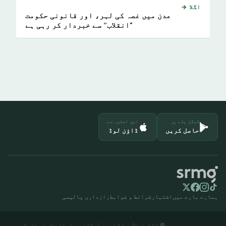
اگلا →
عدن میں غصہ کی لہر، اور قانونی حکومت
"انقلاب” سے خبردار کر رہی ہے
گوگل پلے پر
ایپ اسٹور سے
حاصل کریں
ڈاؤن لوڈ
ہمارے بارے میں
اشتہار
شرائط و ضوابط
رازداری پالیسی
© الشرق الأوسط - اردو آرکائیو. تمام حقوق محفوظ ہیں۔