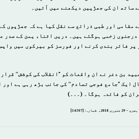
 ساتھ ان کی جھڑپیں دیکھنے میں آئیں۔
 مقامی اور طبی ذرائع سے نقل کیا ہے کہ جھڑپوں کے 
ور درجنوں زخمی ہوگئے ہیں۔ دریں اثناء یمن کے صدر ع
 پر فائر بندی کرنے اور فورسز کو بیرکوں میں واپس
ید بن دغر نے ان واقعات کو "انقلاب کی کوشش” قرار
ل ایک "جامع فوجی تصادم” کی جانب بڑھ رہی ہے اور ا
ران کو فائدہ ہوگا۔ (۔۔۔)