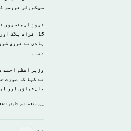
سیکورٹی فورسز کے
نیوز ایجنسیوں نے
15 افراد ہلاک ا
ہادی نے فوری طور
دیا۔
وزیر اعظم احمد عب
نے کہا کہ صورت حا
ملیشیاؤں اور ای
پیر – 12 جمادى الأولى 1439 ہجری – 29 جنوری 2018ء شمارہ: [14307]