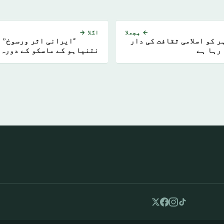
← پچھلا
اگلا →
ر کو اسلامی ثقافت کی دار
"ایرانی اثر ورسوخ” پ
رہا ہے
نتنیاہو کے ماسکو کے دورہ 