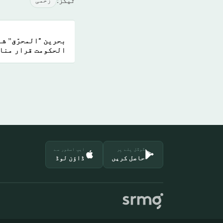
ٹیگز:
زخمی
بحرین "المحرّق” شہ
الحکومت قرار منا 
گوگل پلے پر
ایپ اسٹور سے
حاصل کریں
ڈاؤن لوڈ