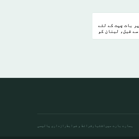
ر بات چیت کے لئے
سے قبل، لبنان کو
اسرائیلی دھمکی
ہمارے بارے میں
اشتہار
شرائط و ضوابط
رازداری پالیسی