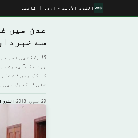
الشرق الأوسط - اردو آرکائیو
عدن میں غص
سے خبردار
15 ہلاکتیں اور 
ہونے کی” یقین دہ
کہ کل یمن کے عار
حال کنٹرول میں ہ
29 جنوری 2018
·
الشرق ا