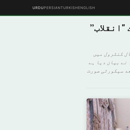
URDU
PERSIAN
TURKISH
ENGLISH
"انقلاب”
ال کنٹرول میں
 نے بیان دیا ہے
عد سیکورٹی صورت