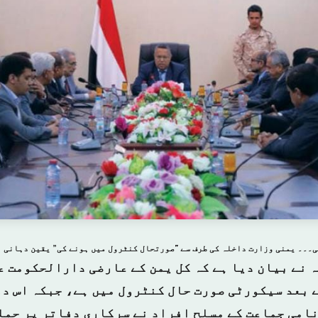
 نے بیان دیا ہے کہ کل یمن کے عارضی دارالحکومت ع
ے بعد سیکورٹی صورت حال کنٹرول میں ہے، جبکہ اس د
امی جماعت کے مسلح افراد نے سرکاری دفاتر پر حمل