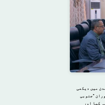
دن میں دیکھی
وران "جنوبی
ہ کیا اور