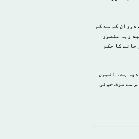
دوران کم سے کم
بد ربہ منصور
 جانے کا حکم
 دیا ہے۔ انہوں
س سے صرف حوثی