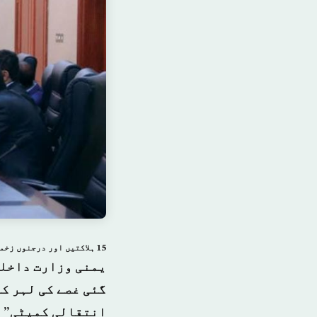
15 ہلاکتیں اور درجنوں زخمی۔۔۔ یمنی وزارت داخلہ کی طرف سے "صورتحال کنٹرول میں ہونے کی” یقین دہانی
یمنی وزارت داخلہ
گئی غصے کی لہر ک
انتقالی کمیٹی” ن