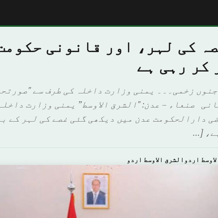
ہ کی لہر، اور قانونی حکومت 
 کر رہی ہے
درجنوں زخمی۔۔۔ یمنی وزارت داخلہ کی طرف سے "صورتح
انی صنعاء – عدن: "الشرق الاوسط” یمنی وزارت داخلہ
ضی دارالحکومت عدن میں دیکھی گئی غصے کی لہر کے ب
ے، […
لاوسط اردوالشرق الاوسط اردو