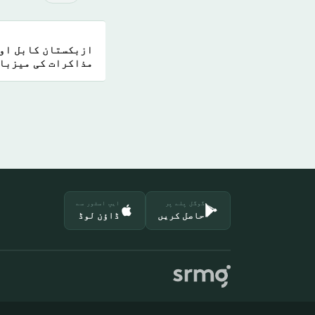
ازبکستان کابل اور
مذاکرات کی میزبان
گوگل پلے پر
ایپ اسٹور سے
حاصل کریں
ڈاؤن لوڈ