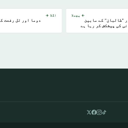
← پچھلا
اگلا →
 "طالبان” کے مابین
دوما اور تل رفعت کے
ی کی پیشکش کر رہا ہے