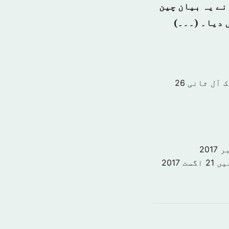
نے یہ بیان چین
 دیا۔ (۔۔۔)
ک آل ثانی
26
یں
21 اگست 2017