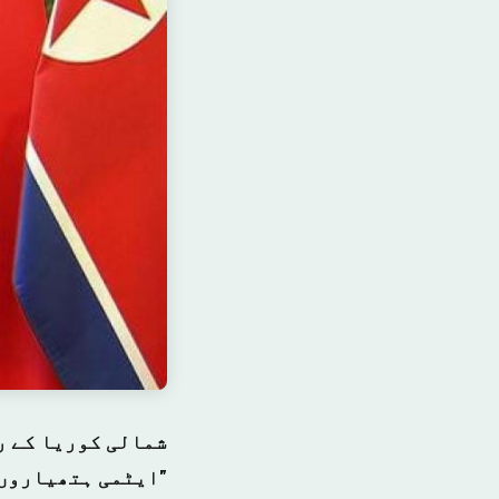
شمالی کوریا کے ر
"ایٹمی ہتھیاروں 