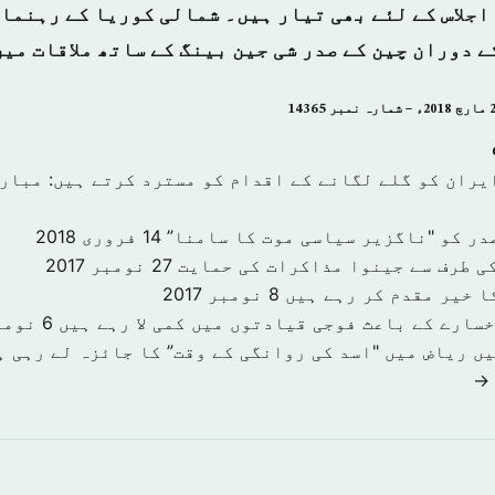
اجلاس کے لئے بھی تیار ہیں۔ شمالی کوریا کے رہنما 
 دوران چین کے صدر شی جین بینگ کے ساتھ ملاقات میں
یران کو گلے لگانے کے اقدام کو مسترد کرتے ہیں: مبار
در کو "ناگزیر سیاسی موت کا سامنا”
14 فروری 2018
کی طرف سے جینوا مذاکرات کی حمایت
27 نومبر 2017
ا خیر مقدم کر رہے ہیں
8 نومبر 2017
سارے کے باعث فوجی قیادتوں میں کمی لا رہے ہیں
6 نومبر 2017
ں ریاض میں "اسد کی روانگی کے وقت” کا جائزہ لے رہی ہ
 →