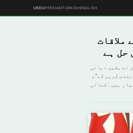
URDU
PERSIAN
TURKISH
ENGLISH
 ملاقات
 حل ہے
ن نے یقین دہانی
بندی کریں گے”،
تیار ہیں۔ شمالی