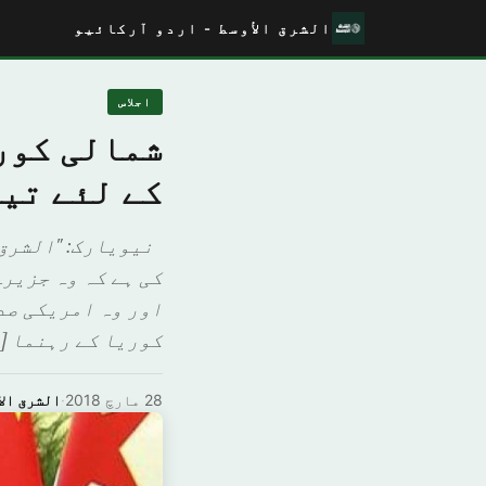
الشرق الأوسط - اردو آرکائیو
اجلاس
شمالی کوری
کے لئے تیا
نیویارک: "الشرق 
کی ہے کہ وہ جزیر
اور وہ امریکی صد
کوریا کے رہنما [
28 مارچ 2018
·
الشرق الا