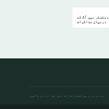
 سلسلہ میں آگ کے
درمیان مذاکرات
ہمارے بارے میں
اشتہار
شرائط و ضوابط
رازداری پالیسی