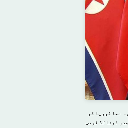
ہ نما کوریا کو
صدر ڈونالڈ ٹرمپ