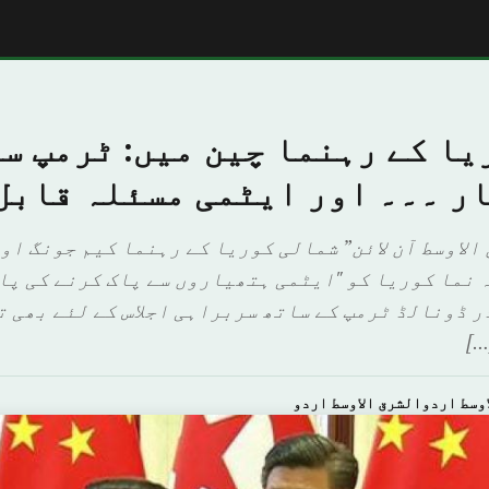
ا کے رہنما چین میں: ٹرمپ سے
ر ۔۔۔ اور ایٹمی مسئلہ قابل
الاوسط آن لائن” شمالی کوریا کے رہنما کیم جونگ او
ہ نما کوریا کو "ایٹمی ہتھیاروں سے پاک کرنے کی پا
ر ڈونالڈ ٹرمپ کے ساتھ سربراہی اجلاس کے لئے بھی 
…]
وسط اردوالشرق الاوسط اردو