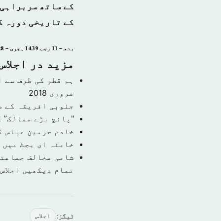
کے ساتھ سربراہی 
کے تاریخی دورہ کے
بدھ – 11 رجب 1439 ہجری – 28 مارچ 2018ء – شمارہ نمبر 14365
مزید در اجلاس
ہم قطر کی طرف سے ا
فروری 2018
جنوبی افریقہ کے ص
"پانچ بڑے ممالک” 
خادم حرمین عباس ک
خامنہ ای بجٹ میں خ
شامی مخالف جماعتی
تمام دیکھیں اجلاس
ٹیگز:
اجلاس