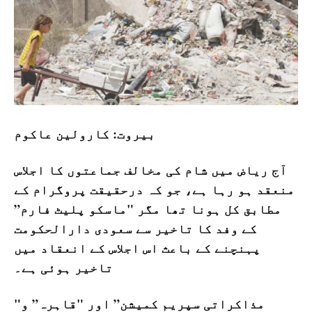
بيروت: كارولين عاكوم
آج ریاض میں شام کی مخالف جماعتوں کا اجلاس
منعقد ہو رہا ہے، جو کہ درحقیقت پروگرام کے
مطابق کل ہونا تھا مگر "ماسکو پلیٹ فارم”
کے وفد کا تاخیر سے سعودی دارالحکومت
پہنچنے کے باعث اس اجلاس کے انعقاد میں
تاخیر ہوئی ہے۔
"مذاکراتی سپریم کمیشن” اور "قاہرہ” و