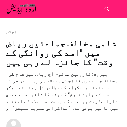
اجلاس
شامی مخالف جماعتیں ریاض
میں "اسد کی روانگی کے
وقت” کا جائزہ لے رہی ہیں
بيروت: كارولين عاكوم آج ریاض میں شام کی
مخالف جماعتوں کا اجلاس منعقد ہو رہا ہے، جو کہ
درحقیقت پروگرام کے مطابق کل ہونا تھا مگر
"ماسکو پلیٹ فارم” کے وفد کا تاخیر سے سعودی
دارالحکومت پہنچنے کے باعث اس اجلاس کے انعقاد
میں تاخیر ہوئی ہے۔ "مذاکراتی سپریم کمیشن” او