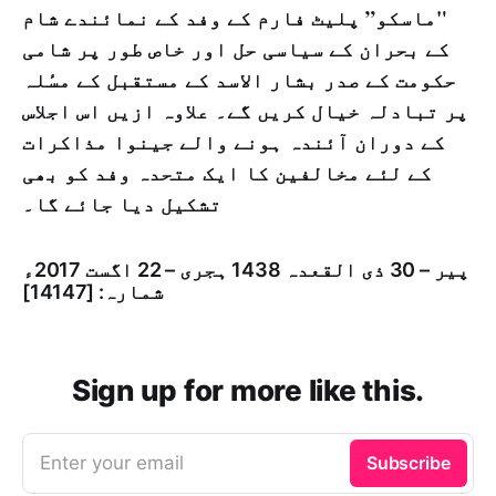
"ماسکو” پلیٹ فارم کے وفد کے نمائندے شام
کے بحران کے سیاسی حل اور خاص طور پر شامی
حکومت کے صدر بشار الاسد کے مستقبل کے مسٔلہ
پر تبادلہ خیال کریں گے۔ علاوہ ازیں اس اجلاس
کے دوران آئندہ ہونے والے جینوا مذاکرات
کے لئے مخالفین کا ایک متحدہ وفد کو بھی
تشکیل دیا جائے گا۔
پیر – 30 ذی القعدہ 1438 ہجری – 22 اگست 2017ء
شمارہ: [14147]
Sign up for more like this.
Enter your email
Subscribe