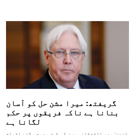
گریفتھ: میرا مشن حل کو آسان
بنانا ہے ناکہ فریقوں پر حکم
لگانا ہے
لندن: بدر القحطانی یمن کی طرف بھیجے گئے اقوام