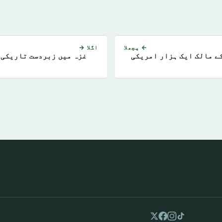
← پچھلا
اگلا →
کے مالک ایک ہزار امریکی
غزہ میں زبردست تاریکی 