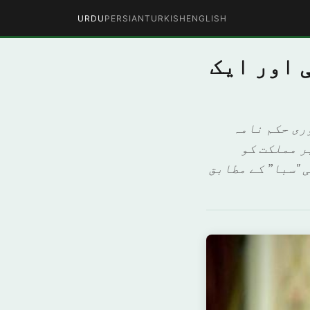
URDU
PERSIAN
TURKISH
ENGLISH
تعیناتی اور ایک
ری حکم نامہ
ر مملکت کو
 "سبا” کے مطابق