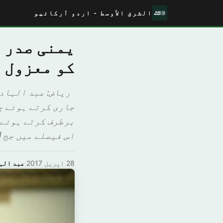
الشرق الأوسط - اردو آرکائیو
کو معزول 
رياض: عبد الہادی
جاری کرتے ہوئے چ
برطرف کرتے ہوئے 
اس فیصلے میں جج [
28 اپریل 2017
·
ﻋﺒﺪ الہ