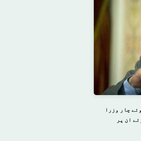
وئے چار وزرا
ئے ان پر