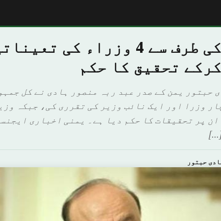
یمنی صدر کی طرف سے 4 وزراء کی 
کرکے تحقیق کا حکم
 حبتور یمن کے صدر عبد ربہ منصور ہادی نے کل جمہو
ار وزرا اور ایک نائب وزیر کی تقرری کی، جبکہ وزی
ان پر تحقیقات کا حکم دیا ہے۔ یمنی اخباری ایجنسی
…]
ادى ﺣﺒﺘﻮر