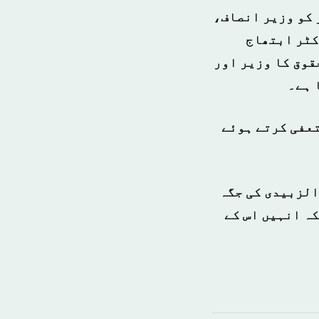
 کو وزیر انصاف،
کٹر ابتھاج
قوق کا وزیر اور
 ہے۔
تعفی کرتے ہوئے
الزبیدی کی جگہ
ہ انہیں اس کے