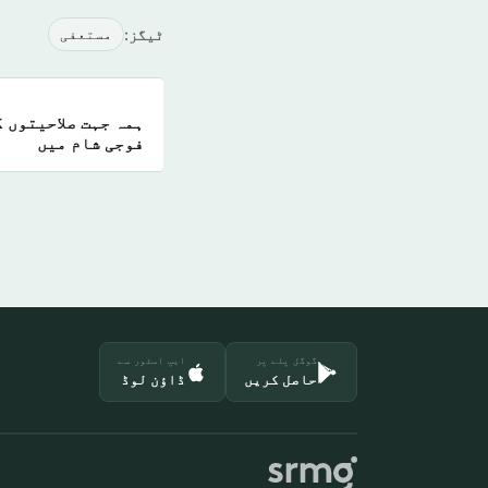
ٹیگز:
مستعفی
ہمہ جہت صلاحیتوں 
فوجی شام میں
گوگل پلے پر
ایپ اسٹور سے
حاصل کریں
ڈاؤن لوڈ