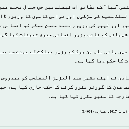
سی "سبا” کے مطابق اس فیصلے میں جج جمال محمد عمر
لملک سعید کو سڑکوں اور عوامی کاموں کا وزیر، ڈا
ور اور لیبر کی وزیر، محمد محسن عسکر کو انسانی ح
شیبانی کو نائب وزیر انسانی حقوق تعینات کیا گیا
 میں ہانی علی بن برک کو وزیر مملکت کے عہدے سے مس
ت کا حکم دیا گیا ہے۔
ادی نے اپنے مشیر عبد العزیز المفلحی کو عیدروس 
 عدن کا گورنر مقرر کرنے کا حکم جاری کیا ہے، جبک
ارجہ کا سفیر مقرر کیا گیا ہے۔