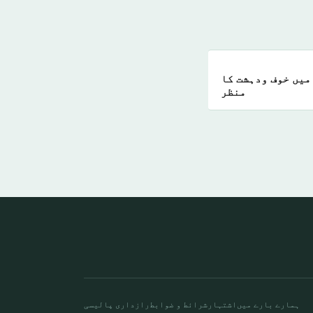
میں خوف ودہشت کا
منظر
ہمارے بارے میں
اشتہار
شرائط و ضوابط
رازداری پالیسی