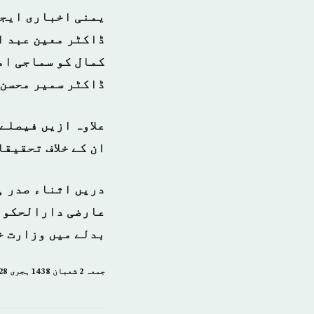
یمنی اخباری ایجن
ڈاکٹر معین عبد ا
کمال کو سماجی ام
ڈاکٹر سمیر محسن 
علاوہ ازیں فیصلے
ان کے خلاف تحقیقا
دریں اثناء صدر ہ
عارضی دارالحکومت
بدلے میں وزارت خ
جمعہ 2 شعبان 1438 ہجری­ 28 اپریل 2017ء شمارہ: (14031)