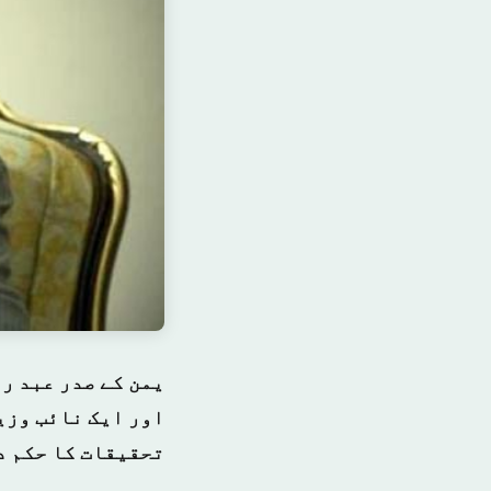
یمن کے صدر عبد ر
اور ایک نائب وزی
تحقیقات کا حکم د