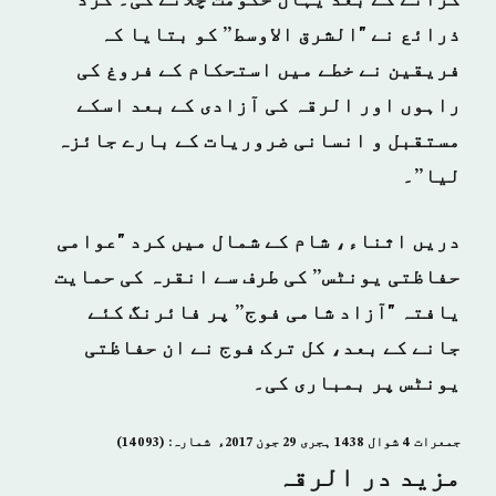
کرانے کے بعد یہاں حکومت چلائے گی۔ کرد
ذرائع نے "الشرق الاوسط” کو بتایا کہ
فریقین نے خطے میں استحکام کے فروغ کی
راہوں اور الرقہ کی آزادی کے بعد اسکے
مستقبل و انسانی ضروریات کے بارے جائزہ
لیا”۔
دریں اثناء، شام کے شمال میں کرد "عوامی
حفاظتی یونٹس” کی طرف سے انقرہ کی حمایت
یافتہ "آزاد شامی فوج” پر فائرنگ کئے
جانے کے بعد، کل ترک فوج نے ان حفاظتی
یونٹس پر بمباری کی۔
جمعرات 4 شوال 1438 ہجری­ 29 جون 2017ء شمارہ: (14093)
مزید در الرقہ