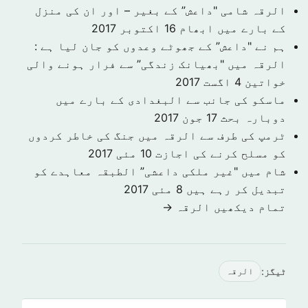
الرقہ شامی "داعش” کے بغیر – اور ان کی منزل
کے بارے میں ابھام
16 اکتوبر 2017
ہم نے "داعش” کے جھوٹے وعدوں کو جان لیا ہے :
الرقہ میں "بھیانک زندگی” سے فرار ہونے والی
خواتین
4 اگست 2017
ماسکو کی جانب سے البغدادی کے بارے میں
دوبارہ بحث
17 جون 2017
ٹرمپ کی طرف سے الرقہ میں جنگ کی خاطر کردوں
کو مسلح کرنے کی اجازت
10 مئی 2017
شام میں "غیر ملکی داعشی” الطبقہ معاہدے کو
تبدیل کر رہے ہیں
8 مئی 2017
تمام دیکھیں الرقہ →
ٹیگز:
الرقہ