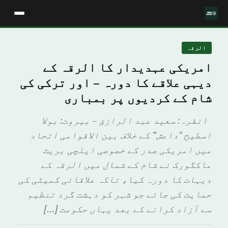
الرقہ
امریکی عہدیدار کا الرقہ کے
دیہی علاقے کا دورہ – اور ترکی کی
شام کے کردیوں پر بمباری
انقرہ: سعيد عبد الرازق – بيروت: بولا
اسطيح "داعش” کے خلاف بین الاقوامی اتحاد
میں امریکی صدر کے خصوصی ایلچی بریٹ
ماکگورک نے شام کے شمال میں الرقہ کے
دیہات کا دورہ کیا، تاکہ علاقائی کمیٹی کی
حمایت کی جائے جو شہر کو دہشت گرد تنظیم
سے آزاد کرانے کے بعد یہاں حکومت […]