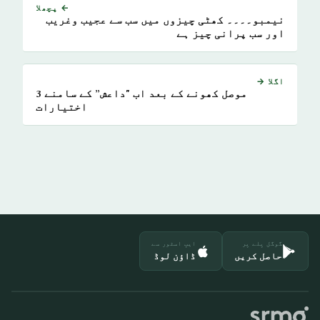
← پچھلا
نیمبو۔۔۔۔ کھٹی چیزوں میں سب سے عجیب وغریب
اور سب پرانی چیز ہے
اگلا →
موصل کھونے کے بعد اب "داعش” کے سامنے 3
اختیارات
گوگل پلے پر
ایپ اسٹور سے
حاصل کریں
ڈاؤن لوڈ