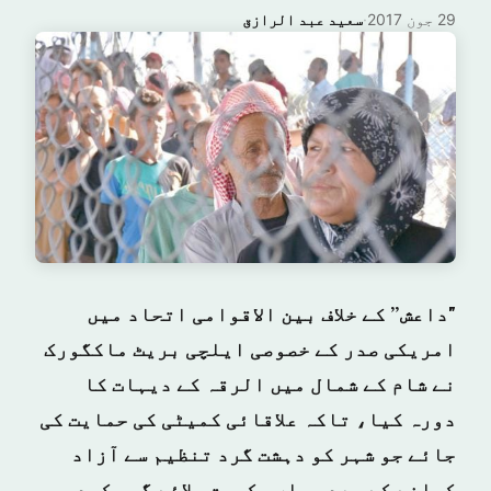
29 جون 2017
·
سعيد عبد الرازق
"داعش” کے خلاف بین الاقوامی اتحاد میں
امریکی صدر کے خصوصی ایلچی بریٹ ماکگورک
نے شام کے شمال میں الرقہ کے دیہات کا
دورہ کیا، تاکہ علاقائی کمیٹی کی حمایت کی
جائے جو شہر کو دہشت گرد تنظیم سے آزاد