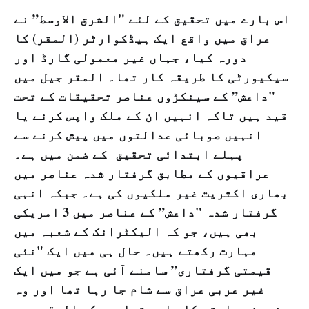
اس بارے میں تحقیق کے لئے "الشرق الاوسط” نے
عراق میں واقع ایک ہیڈکوارٹر (المقر) کا
دورہ کیا، جہاں غیر معمولی گارڈ اور
سیکیورٹی کا طریقہ کار تھا۔ المقر جیل میں
"داعش” کے سینکڑوں عناصر تحقیقات کے تحت
قید ہیں تاکہ انہیں ان کے ملک واپس کرنے یا
انہیں صوبائی عدالتوں میں پیش کرنے سے
پہلے ابتدائی تحقیق کے ضمن میں ہے۔
عراقیوں کے مطابق گرفتار شدہ عناصر میں
بھاری اکثریت غیر ملکیوں کی ہے۔ جبکہ انہی
گرفتار شدہ "داعش” کے عناصر میں 3 امریکی
بھی ہیں، جو کہ الیکٹرانک کے شعبہ میں
مہارت رکھتے ہیں۔ حال ہی میں ایک "نئی
قیمتی گرفتاری” سامنے آئی ہے جو میں ایک
غیر عربی عراق سے شام جا رہا تھا اور وہ
زمینی راستے کا ماہر تھا۔ جبکہ المقر میں