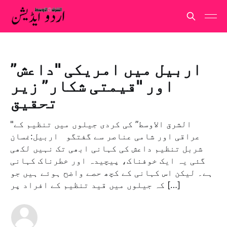
اربیل میں امریکی "داعش”
اور "قیمتی شکار” زیر
تحقیق
"الشرق الاوسط” کی کردی جیلوں میں تنظیم کے
عراقی اور شامی عناصر سے گفتگو اربيل:غسان
شربل تنظیم داعش کی کہانی ابھی تک نہیں لکھی
گئی یہ ایک خوفناک، پیچیدہ اور خطرناک کہانی
ہے۔ لیکن اس کہانی کے کچھ حصے واضح ہوئے ہیں جو
کہ جیلوں میں قید تنظیم کے افراد پر […]