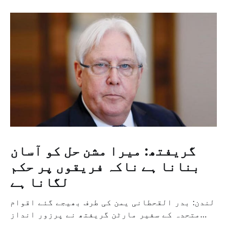
گریفتھ: میرا مشن حل کو آسان
بنانا ہے ناکہ فریقوں پر حکم
لگانا ہے
لندن: بدر القحطانی یمن کی طرف بھیجے گئے اقوام
متحدہ کے سفیر مارٹن گریفتھ نے پرزور انداز
میں کہا کہ وہ یمن میں جنگ کے خاتمہ کے لئے