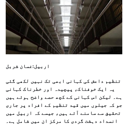
اربيل:غسان شربل
تنظیم داعش کی کہانی ابھی تک نہیں لکھی گئی
یہ ایک خوفناک، پیچیدہ اور خطرناک کہانی
ہے۔ لیکن اس کہانی کے کچھ حصے واضح ہوئے ہیں
جو کہ جیلوں میں قید تنظیم کے افراد پر جاری
تحقیق سے سامنے آئے ہیں، جیسے کہ اربیل میں
انسداد دہشت گردی کا مرکز ان میں شامل ہے۔