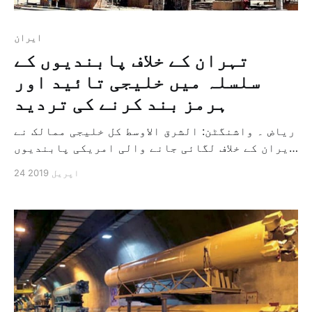
ایران
تہران کے خلاف پابندیوں کے
سلسلہ میں خلیجی تائید اور
ہرمز بند کرنے کی تردید
ریاض ۔ واشنگٹن: الشرق الاوسط کل خلیجی ممالک نے
ایران کے خلاف لگائی جانے والی امریکی پابندیوں
کی تائید کی ہے کیونکہ سعودی عرب کے وزیر خارجہ
24 اپریل 2019
ابراہیم العساف نے پرزور انداز میں کہا کہ ان
کا ملک ان نئی کاروائیوں کی امداد کرتا ہے
کیونکہ دنیا کے اندر دہشت گردی کی تعاون […]