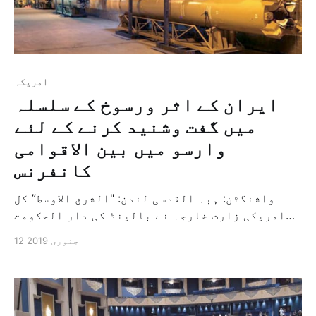
امريكہ
ایران کے اثر ورسوخ کے سلسلہ
میں گفت وشنید کرنے کے لئے
وارسو میں بین الاقوامی
کانفرنس
واشنگٹن: ہبہ القدسی لندن: "الشرق الاوسط” کل
امریکی زارت خارجہ نے بالینڈ کی دار الحکومت
وارسو میں تیرہ اور چودہ فروری کو ایک بین
12 جنوری 2019
الاقوامی کانفرنس منعقد کرنے کا اعلان کیا ہے
اور اس کانفرنس کا عنوان مشرق وسطی میں امن
وسلامتی کا فروغ کیسے ہو ہے اور اس کانفرنس کے
[…]