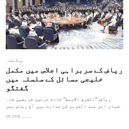
پہلا صفحہ
ریاض کے سربراہی اجلاس میں مکمل
خلیجی مسائل کے سلسلہ میں
گفتگو
ریاض: "الشرق الاوسط” خادم حرمین شریفین شاہ
سلمان ابن عبد العزیز کی صدارت میں آج ریاض میں
عرب کے خلیجی ممالک کے تعاون کونسل کے مجلس
09 دسمبر 2018
اعلی کی انچالیسویں دورہ کے اجلاسات کا آغاز
ہونے والا ہے۔ امید یہ ہے کہ اس سربراہی اجلاس