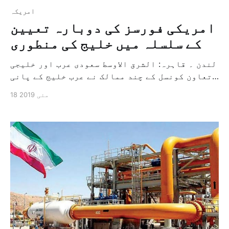
امريكہ
امریکی فورسز کی دوبارہ تعیین
کے سلسلہ میں خلیج کی منطوری
لندن ۔ قاہرہ: الشرق الاوسط سعودی عرب اور خلیجی
تعاون کونسل کے چند ممالک نے عرب خلیج کے پانی
اور خلیجی ممالک کی سرزمین میں دوبارہ فوجی
18 مئی 2019
فورسز کی تعیین کے سلسلہ میں ریاستہائے متحدہ
امریکہ کے مطالبہ کو قبول کرتے ہوئے اس کی
منظوری دے دی ہے اور اس کی اطلاع […]