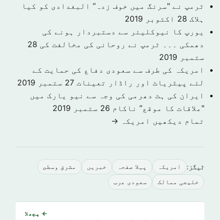
ٹرمپ نے "سرنگ میں خوف زدہ” البغدادی کو کیا
ہلاک
28 اکتوبر 2019
یورپ کا نیوکلیئر سے دستبردار ہونے کی
دھمکی ۔۔۔ ٹرمپ نے روحانی کی مخالفت کی
28
ستمبر 2019
امریکہ کی طرف سے سعودی دفاع کی حمایت کے
لئے پیٹریاٹ اور راڈار تعینات
27 ستمبر 2019
ایران کی ہٹ دھرمی کی وجہ سے نیو یارک میں
"ملاقات کا موقع” ناکام
26 ستمبر 2019
تمام دیکھیں امريكہ →
ٹیگز:
امريكہ
پہلا صفحہ
خبريں
مشرق وسطى
خلیجی ممالک
سعودی عرب
← پچھلا