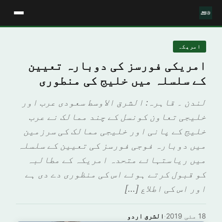
امريكہ
امریکی فورسز کی دوبارہ تعیین
کے سلسلہ میں خلیج کی منطوری
لندن ۔ قاہرہ: الشرق الاوسط سعودی عرب اور
خلیجی تعاون کونسل کے چند ممالک نے عرب
خلیج کے پانی اور خلیجی ممالک کی سرزمین
میں دوبارہ فوجی فورسز کی تعیین کے سلسلہ
میں ریاستہائے متحدہ امریکہ کے مطالبہ
کو قبول کرتے ہوئے اس کی منظوری دے دی ہے
اور اس کی اطلاع […]
18 مئی 2019
·
الشرق اردو