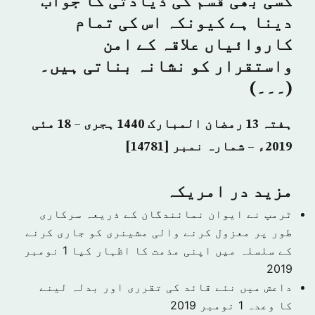
کسی بھی قسم کی ذیادتی کا جواب
دینا ہے کیونکہ اس کی تمام
کاروائیاں علاقہ کے امن
واستقرار کو نشانہ بناتی ہیں۔
(۔۔۔)
ہفتہ 13 رمضان المبارک 1440 ہجری – 18 مئی
2019ء – شمارہ نمبر [14781]
مزید در امريكہ
ٹرمپ نے ایوان نمائندگان کے ذریعہ سرکاری
طور پر معزول کرنے والی مشینری کو جاری کرنے
کے سلسلہ میں اپنی مذمت کا اظہار کیا
1 نومبر
2019
داعش میں نئے قائد کی تقرری اور بدلہ لینے
کا وعدہ
1 نومبر 2019