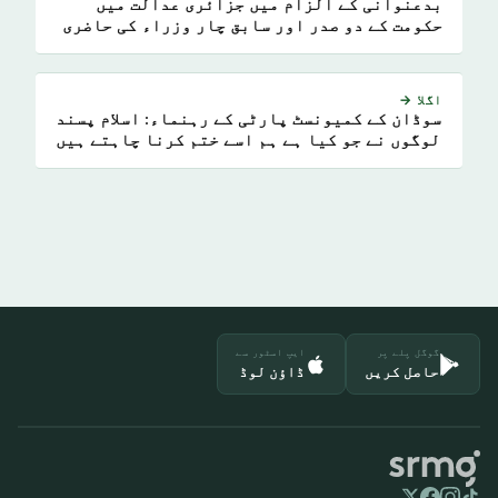
بدعنوانی کے الزام میں جزائری عدالت میں
حکومت کے دو صدر اور سابق چار وزراء کی حاضری
اگلا →
سوڈان کے کمیونسٹ پارٹی کے رہنماء: اسلام پسند
لوگوں نے جو کیا ہے ہم اسے ختم کرنا چاہتے ہیں
گوگل پلے پر
ایپ اسٹور سے
حاصل کریں
ڈاؤن لوڈ