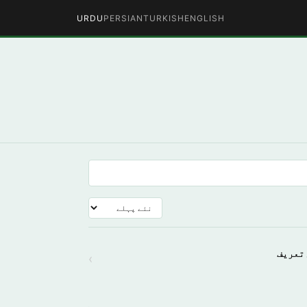
URDU
PERSIAN
TURKISH
ENGLISH
 تعریف
›