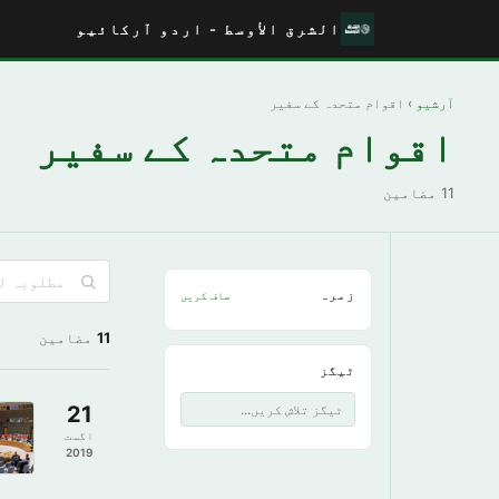
الشرق الأوسط - اردو آرکائیو
آرشیو
› اقوام متحدہ کے سفیر
اقوام متحدہ کے سفیر
11 مضامین
زمرہ
صاف کریں
11
مضامین
ٹیگز
21
اگست
2019