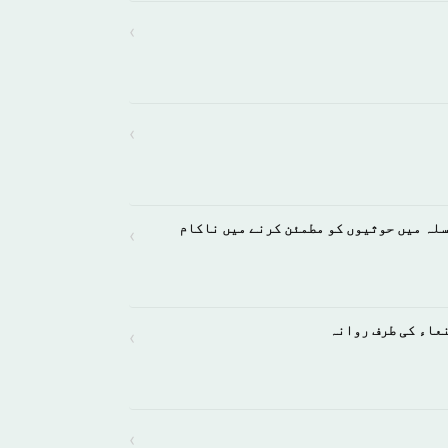
›
›
لہ میں حوثیوں کو مطمئن کرنے میں ناکام
›
عاء کی طرف روانہ
›
›