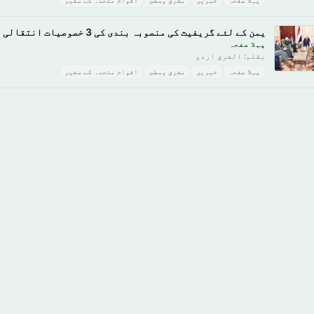
پہلا صفحہ
خبريں
مشرق وسطى
اقوام متحدہ کے سفیر
یمن کے لئے گريفيث کی منصوبہ بندی کی 3 خصوصیات انتقالی مرحلے کے ضامن
پہلا صفحہ
بقلم: الشرق اردو
پہلا صفحہ
خبريں
مشرق وسطى
اقوام متحدہ کے سفیر