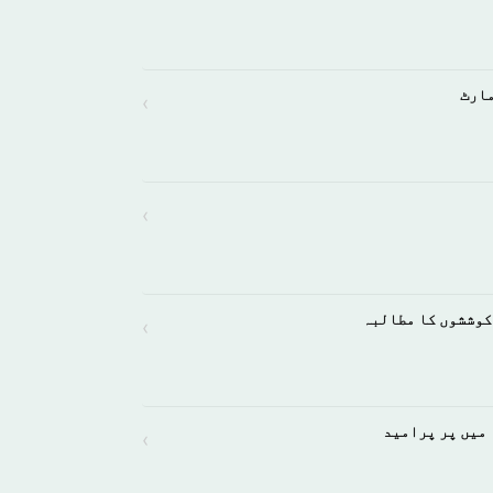
مارٹ
›
›
کوششوں کا مطالبہ
›
 میں پر پرامید
›