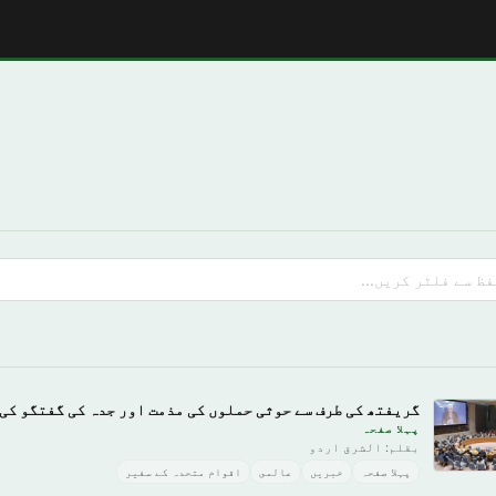
گریفتھ کی طرف سے حوثی حملوں کی مذمت اور جدہ کی گفتگو کی
پہلا صفحہ
بقلم: الشرق اردو
پہلا صفحہ
خبريں
عالمى
اقوام متحدہ کے سفیر