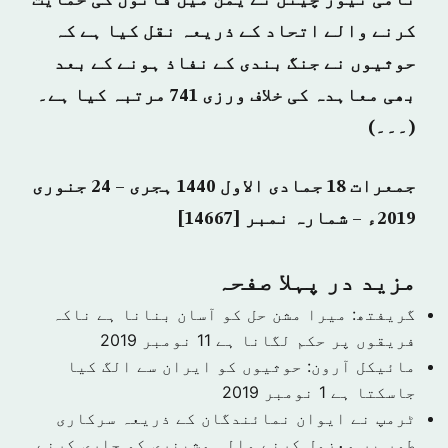
نامی نیوز چینل نے یمن میں قانون کی حمایت
کرنے والے اتحاد کے ذریعہ نقل کیا ہے کہ
حوثیوں نے جنگ بندی کے نفاذ ہونے کے بعد
بھی معاہدہ کی خلاف ورزی 741 مرتبہ کیا ہے۔
(۔۔۔)
جمعرات 18 جمادی الاول 1440 ہجری – 24 جنوری
2019ء – شمارہ نمبر [14667]
مزید در پہلا صفحہ
گریفتھ: میرا مشن حل کو آسان بنانا ہے ناکہ
فریقوں پر حکم لگانا ہے
11 نومبر 2019
مائیکل آرون: حوثیوں کو ایران سے الگ کیا
جاسکتا ہے
1 نومبر 2019
ٹرمپ نے ایوان نمائندگان کے ذریعہ سرکاری
طور پر معزول کرنے والی مشینری کو جاری کرنے