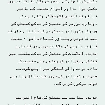
مکمل کرنا چاہتی ہے جو سویڈن مذاکرات میں
مکمل ہوا ہے اور اقوام متحدہ کے باخبر
ذرائع نے الشرق الاوسط کو بتایا ہے کہ
دوباری فورسز کو متعین کرنے کی کمیٹی کو
جن رکاوٹوں اور دھمکیوں کا ساننا ہے ان کے
بعد قانونی رہنماؤں کے ساتھ اقوام متحدہ
کے زمہ داروں کی ملاقات میں یمن کے باہر
حدیدہ اجلاسات کو منتقل کرنے کے سلسلہ میں
گفتگو ہوگی اور گریفتھ یمنی حکومت کے
ساتھ ہونے والی گفتگو میں اپنی طرف سے
حدیدہ، تعز اور قیدیوں کے مسائل پر اپنی
توجہ مرکوز کریں گے۔
حدیدہ معاہدہ سے متعلق کل شام العربیہ