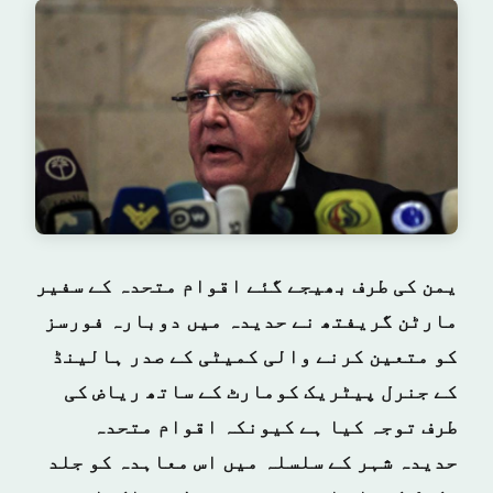
یمن کی طرف بھیجے گئے اقوام متحدہ کے سفیر
مارٹن گریفتھ نے حدیدہ میں دوبارہ فورسز
کو متعین کرنے والی کمیٹی کے صدر ہالینڈ
کے جنرل پیٹریک کومارٹ کے ساتھ ریاض کی
طرف توجہ کیا ہے کیونکہ اقوام متحدہ
حدیدہ شہر کے سلسلہ میں اس معاہدہ کو جلد