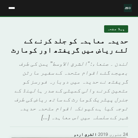
پہلا صفحہ
حدیدہ معاہدہ کو جلد کرنے کے
لئے ریاض میں گریفتھ اور کومارٹ
لندن ۔ صنعاء: "الشرق الاوسط” یمن کی طرف
بھیجے گئے اقوام متحدہ کے سفیر مارٹن
گریفتھ نے حدیدہ میں دوبارہ فورسز کو
متعین کرنے والی کمیٹی کے صدر ہالینڈ کے
جنرل پیٹریک کومارٹ کے ساتھ ریاض کی طرف
توجہ کیا ہے کیونکہ اقوام متحدہ حدیدہ
شہر کے سلسلہ میں اس معاہدہ […]
24 جنوری 2019
·
الشرق اردو