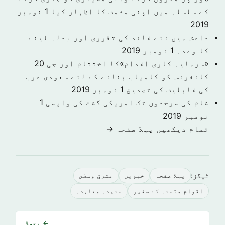
کے سلسلہ میں اپنی مذمت کا اظہار کیا
1 نومبر
2019
داعش میں نئے قائد کی تقرری اور بدلہ لینے
کا وعدہ
1 نومبر 2019
«سرمایہ کاری اقدام»کا اختتام اور جی 20
کانفرنس کو کامیاب بنانے کے لئے سعودی عرب
کی قابلیت کی تصدیق
1 نومبر 2019
شام کی سرحدوں تک امریکی گشت کی واپسی
1
نومبر 2019
تمام دیکھیں پہلا صفحہ →
ٹیگز:
پہلا صفحہ
خبريں
مشرق وسطى
اقوام متحدہ کے سفیر
حدیدہ معاہدہ
← پچھلا