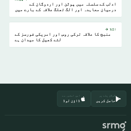
ادلب کے سلسلہ میں پوٹن اور اردوگان کے
درمیان معاہدہ اور الگ تھلگ علاقہ کے بارے میں
انتظار
اگلا →
منبج کا علاقہ ترکی روس اور امریکی فورسز کے
لئے کھیل کا میدان ہے
گوگل پلے پر
ایپ اسٹور سے
حاصل کریں
ڈاؤن لوڈ