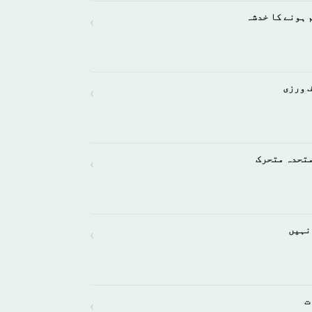
 ہونے کا خدشہ
›
ف ورزی
›
متحدہ متحرک
›
نہیں
›
ت
›