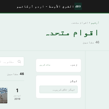
الشرق الأوسط - اردو آرکائیو
آرشیو
› اقوام متحدہ
اقوام متحدہ
46 مضامین
زمرہ
صاف کریں
46
مضامین
ٹیگز
1
نومبر
2019