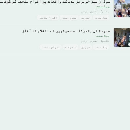
سوڈان میں خونریز بدھ کے واقعات پر اقوام متحدہ کی طرف سے
پہلا صفحہ
بقلم: الشرق اردو
پہلا صفحہ
خبريں
مشرق وسطى
اقوام متحدہ
حديدة کی بندرگاہ سے حوثیوں کے انخلاء کا آغاز
پہلا صفحہ
بقلم: الشرق اردو
پہلا صفحہ
خبريں
متفرقات
اقوام متحدہ