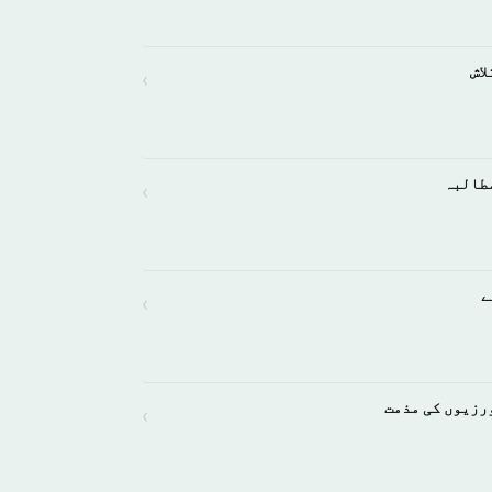
اش
›
مطالبہ
›
ے
›
ورزیوں کی مذمت
›