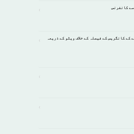
سے کانفرنس
›
 کے کانگریس کے فیصلہ کے خلاف ویٹو کے ذریعہ
›
›
›