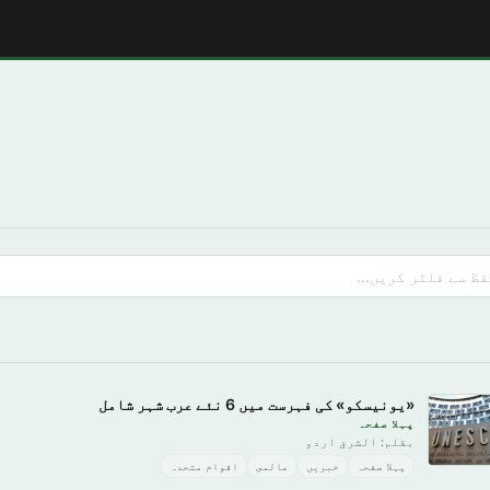
«یونیسکو» کی فہرست میں 6 نئے عرب شہر شامل
پہلا صفحہ
بقلم: الشرق اردو
پہلا صفحہ
خبريں
عالمى
اقوام متحدہ