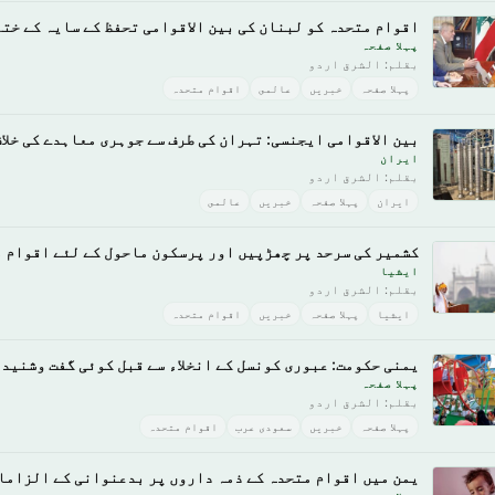
اقوام متحدہ کو لبنان کی بین الاقوامی تحفظ کے سایہ کے ختم
پہلا صفحہ
بقلم: الشرق اردو
پہلا صفحہ
خبريں
عالمى
اقوام متحدہ
بین الاقوامی ایجنسی: تہران کی طرف سے جوہری معاہدے کی خلا
ایران
بقلم: الشرق اردو
ایران
پہلا صفحہ
خبريں
عالمى
کشمیر کی سرحد پر چھڑپیں اور پرسکون ماحول کے لئے اقوام 
ايشيا
بقلم: الشرق اردو
ايشيا
پہلا صفحہ
خبريں
اقوام متحدہ
یمنی حکومت: عبوری کونسل کے انخلاء سے قبل کوئی گفت وشنید 
پہلا صفحہ
بقلم: الشرق اردو
پہلا صفحہ
خبريں
سعودى عرب
اقوام متحدہ
یمن میں اقوام متحدہ کے ذمہ داروں پر بدعنوانی کے الزاما