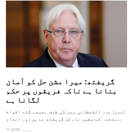
گریفتھ: میرا مشن حل کو آسان
بنانا ہے ناکہ فریقوں پر حکم
لگانا ہے
لندن: بدر القحطانی یمن کی طرف بھیجے گئے اقوام
متحدہ کے سفیر مارٹن گریفتھ نے پرزور انداز
میں کہا کہ وہ یمن میں جنگ کے خاتمہ کے لئے
11 نومبر 2019
ثالثی اور اس کشمکش کی حدبندی کرنے کے لئے ایک