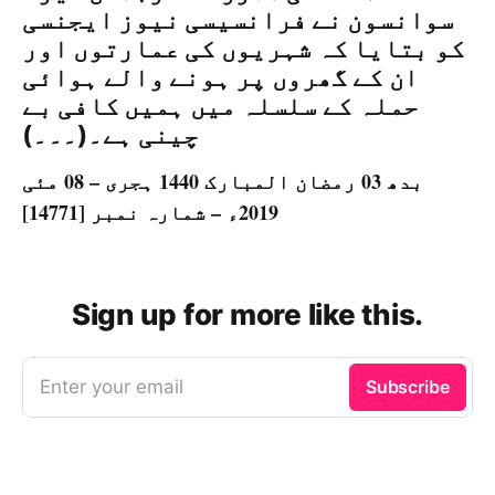
سوانسون نے فرانسیسی نیوز ایجنسی
کو بتایا کہ شہریوں کی عمارتوں اور
ان کے گھروں پر ہونے والے ہوائی
حملہ کے سلسلہ میں ہمیں کافی بے
چینی ہے۔(۔۔۔)
بدھ 03 رمضان المبارک 1440 ہجری – 08 مئی
2019ء – شمارہ نمبر [14771]
Sign up for more like this.
Enter your email
Subscribe