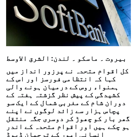
بیروت ۔ ماسکو ۔ لندن: الشرق الاوسط
کل اقوام متحدہ نے پرزور انداز میں
کہا کہ انتظامی فورسز اور اس کے
ہمنواء روس کے درمیان ہونے والی
کشیدگی کے پیش نظر گزشتہ ہفتہ کے
دوران شام کے مغربی شمال کے ایک سو
پچاس ہزار سے زائد لوگوں نے اپنے
گھر بار کو چھوڑ کر دوسری جگہ منتقل
ہو چکے ہیں اور اقوام متحدہ کے اندر
انسانی امور کے ترجمان ڈیوڈ