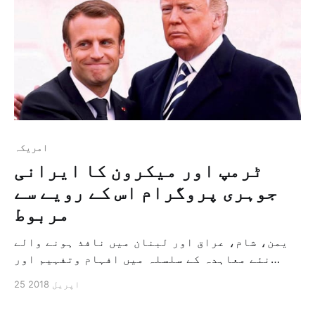
امريكہ
ٹرمپ اور میکرون کا ایرانی
جوہری پروگرام اس کے رویے سے
مربوط
یمن، شام، عراق اور لبنان میں نافذ ہونے والے
نئے معاہدہ کے سلسلہ میں افہام وتفہیم اور
بیلسٹک کے خدشات سے حفاظت واشنگٹن: هبة القدسي
25 اپریل 2018
کل وائٹ ہاؤس میں صدر ڈونالڈ ٹرمپ اور
ایمانوئیل میکرون کے درمیان ہونے والی بات چیت