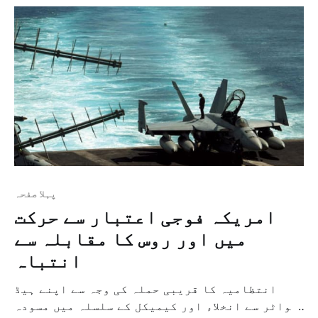
میں ایک ایسا واضح معاہدہ ہوا ہے جس میں ایران
[…]
پہلا صفحہ
امریکہ فوجی اعتبار سے حرکت
میں اور روس کا مقابلہ سے
انتباہ
انتظامیہ کا قریبی حملہ کی وجہ سے اپنے ہیڈ
کواٹر سے انخلاء اور کیمیکل کے سلسلہ میں مسودہ