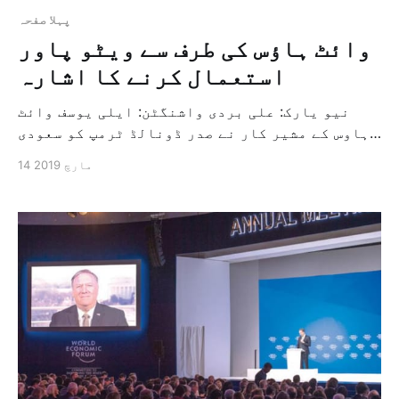
پہلا صفحہ
وائٹ ہاؤس کی طرف سے ویٹو پاور
استعمال کرنے کا اشارہ
نیو یارک: علی بردی واشنگٹن: ایلی یوسف وائٹ
ہاوس کے مشیر کار نے صدر ڈونالڈ ٹرمپ کو سعودی
عرب کی قیادت میں یمن کے اندر قانون کی مدد
14 مارچ 2019
کرنے والے اتحاد کو ریاستہائے متحدہ امریکہ کی
طرف سے پیش کردہ مدد کو بند کرنے کے سلسلہ میں
امریکی سینٹ کے فیصلہ […]