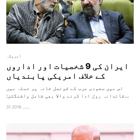
امريكہ
ایران کی 9 شخصیات اور اداروں
کے خلاف امریکی پابندیاں
اس میں سعودی عرب کے قونصل خانہ پر حملہ میں
قائدانہ رول ادا کرنے والا بھی شامل واشنگٹن:
ہبہ القدسی صدر ڈونالڈ ٹرمپ کی طرف سے جوہری
31 مئی 2018
معاہدہ سے اپنے ملک کی علیحدگی کے سلسلہ میں
کیے جانے والے اعلان کے بعد سے اپنی نوع کی
تیسری کارروائی کے دوران کل […]