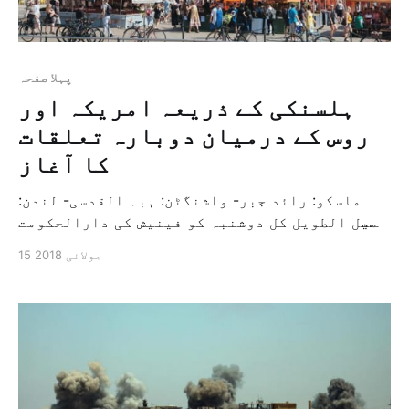
پہلا صفحہ
ہلسنکی کے ذریعہ امریکہ اور
روس کے درمیان دوبارہ تعلقات
کا آغاز
ماسکو: رائد جبر- واشنگٹن: ہبہ القدسی- لندن:
کمیل الطویل کل دوشنبہ کو فینیش کی دارالحکومت
ہلسنکی صدر ڈونالڈ ٹرمپ اور ولادیمیر پوتن کے
15 جولائی 2018
درمیان ہونے والے پہلے دوطرفہ سربراہی اجلاس کی
میزبانی کریگا، یہ ایک ایسی تقریب ہے جو
امریکی اور روسی تعلقات کو ایک نئی شروعات دے
سکتی […]