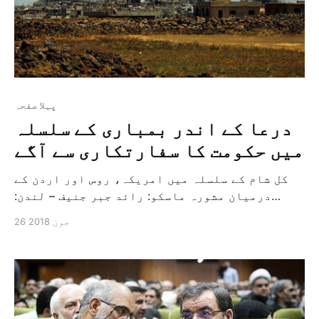
پہلا صفحہ
درعا کے اندر بمباری کے سلسلہ
میں حکومت کا سفارتکاری سے آگے
کل شام کے سلسلہ میں امریکہ، روس اور اردن کے
درمیان مشورہ ماسکو: رائد جبر جنیف – لندن:
"الشرق الاوسط” کل شامی حکومت کی فورسز اور اس کے
26 جون 2018
اتحادی روس نے اپنی بمباری کی توجہ درعا شہر کی
طرف مرکوز کردی ہے جس کی وجہ سے درجنوں خاندان
دیہی علاقوں […]