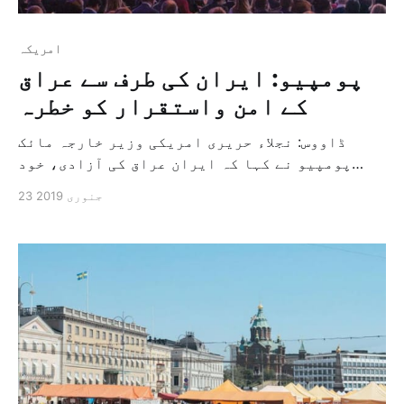
امريكہ
پومپیو: ایران کی طرف سے عراق
کے امن واستقرار کو خطرہ
ڈاووس: نجلاء حریری امریکی وزیر خارجہ مائک
پومپیو نے کہا کہ ایران عراق کی آزادی، خود
مختاری اور احترام کو کم کرنے کی کوشش کر رہا
23 جنوری 2019
ہے اور انہوں نے پرزور انداز میں کہا کہ مشرق
وسطی کے امن واستقرار کی حفاظت کے لئے اتحاد
بنانے کی ضرورت ہے اور […]