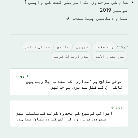
شام کی سرحدوں تک امریکی گشت کی واپسی
1
نومبر 2019
تمام دیکھیں پہلا صفحہ →
ٹیگز:
پہلا صفحہ
خبريں
عالمى
سلامتی کونسل
صدر بشار الاسد
صدر ڈونالڈ ٹرمپ
← پچھلا
حوثی صالح پر "غداری” کا مقدمہ چلا رہے ہیں
تاکہ ان کے قتل سے بری ہو جائیں
اگلا →
ایرانی توسیع کو محدود کرنے کے سلسلہ میں
سعودی عرب اور فرانس کے درمیان معاہدہ