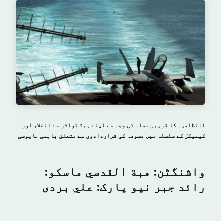
انتظامیہ کا قریبی حملہ کی وجہ سے اپنے ہیڈ کواٹر سے انخلاء اور
کیمیکل کے سلسلہ میں مسودہ کی قراردادوں سے متعلق باہمی مایوسی
واشنگٹن: هبة القدسي ماسکو:
رائد جبر نیو یارک: علي بردى