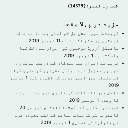
شمارہ نمبر: (14379)
مزید در پہلا صفحہ
گریفتھ: میرا مشن حل کو آسان بنانا ہے ناکہ
فریقوں پر حکم لگانا ہے
11 نومبر 2019
مائیکل آرون: حوثیوں کو ایران سے الگ کیا
جاسکتا ہے
1 نومبر 2019
ٹرمپ نے ایوان نمائندگان کے ذریعہ سرکاری
طور پر معزول کرنے والی مشینری کو جاری کرنے
کے سلسلہ میں اپنی مذمت کا اظہار کیا
1 نومبر
2019
داعش میں نئے قائد کی تقرری اور بدلہ لینے
کا وعدہ
1 نومبر 2019
«سرمایہ کاری اقدام»کا اختتام اور جی 20
کانفرنس کو کامیاب بنانے کے لئے سعودی عرب
کی قابلیت کی تصدیق
1 نومبر 2019