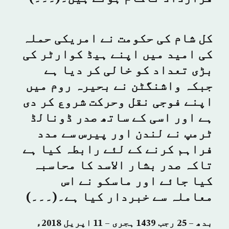
کل شام کی حکومت نے امریکی حملہ
کی امید میں اپنے ہیڈ کوارٹر کی
بڑی تعداد کو خالی کر دیا ہے
جبکہ واشنگٹن نے بحیرہ روم میں
اپنے فوجی نقل وحرکت شروع کر دی
ہے اور اسی کے ساتھ صدر ڈونالڈ
ٹرمپ نے لندن اور پیرس سے مدد
فراہم کرنے کے لئے رابطہ کیا ہے
تاکہ صدر بشار الاسد کا محاسبہ
کیا جائے اور ماسکو نے اس
معاملہ سے خبردار کیا ہے۔(۔۔۔)
بدھ – 25 رجب 1439 ہجری – 11 اپریل 2018ء