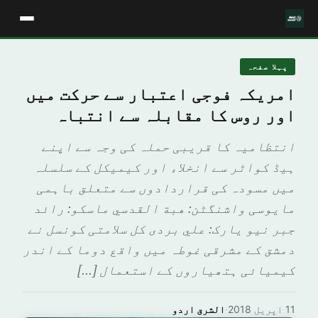
پہلا صفحہ
امریکہ فوجی اعتبار سے حرکت میں
اور روس کا مقابلہ سے انتباہ
انتظامیہ کا قریبی حملہ کی وجہ سے اپنے
ہیڈ کواٹر سے انخلاء اور کیمیکل کے سلسلہ
میں مسودہ کی قراردادوں سے متعلق باہمی
مایوسی واشنگٹن: هبة القدسي ماسکو: رائد
جبر نیو یارک: علي بردى کل سلامتی کونسل نے
دمشق کے مشرقی غوطہ میں واقع دوما کے اندر
کیمیائی ہتھیاروں کے استعمال […]
11 اپریل 2018
·
الشرق اردو