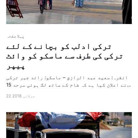
پہلا صفحہ
ترکی ادلب کو بچانے کے لئے
ترکی کی طرف سے ماسکو کو وائٹ
پیپر
انقرہ: سعيد عبد الرازق – ماسکو: رائد جبر ترکی
نے اعلان کیا ہے کہ شام کے ساتھ لگ ہوئی سرحد 15
دنوں کے لئے سیکورٹی زون ہیں اور اس نے شام میں
22 جولائی 2018
موجود فوجیوں کو فوجی امداد بھیجنے کی وجہ سے
سیکورٹی اور فوجی گشت اور سرحدی حفاظت کی […]