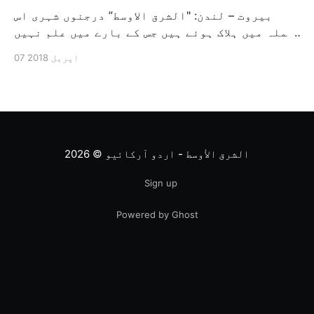
بیروت – لندن: "الشرق الاوسط” درجنوں شہری اس
حملہ میں ہلاک ہوئے ہیں جس کے بارے میں علم نہیں
کہ کیا وہ روس کی طرف سے یا شامی حکومت کی طرف
07 اپریل 2018
سے دوما شہر پر کیا گیا تھا اور یہ شہر دمشق کے
قریب مخالف جماعتوں کا آخری قلعہ تھا۔(۔۔۔) اور
[…]
الشرق الأوسط - اردو آرکائیو
© 2026
Sign up
Powered by Ghost