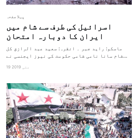
پہلا صفحہ
اسرائیل کی طرف سے شام میں
ایران کا دوبارہ امتحان
ماسکو: راید جبر ۔ انقرہ: سعید عبد الرازق کل
شام سانا نامی شامی حکومت کی نیوز ايجنسی نے
بتایا کہ فوجی فضائی دفاع کے ادارہ نے شام کے
19 مئی 2019
جنوب میں واقع قنیطرہ کی طرف سے آنے والے
نشانون کو ناکام کیا ہے اور یہ حادثہ دمشق کے
جنوب میں واقع ایران کے فوجی […]