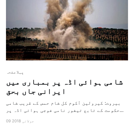
پہلا صفحہ
شامی ہوائی اڈہ پر بمباری میں
ایرانی جاں بحق
بیروت: کیرولین آکوم کل شام حمص کے قریب شامی
حکومت کے تابع تیفور نامی فوجی ہوائی اڈہ پر
بمباری کی وجہ سے بہت سے ایرانی فوجی جاں بحق
09 جولائی 2018
ہوگئے ہیں اور حملے کے سلسلے میں حکومت کے
ذرائع ابلاغ نے اسرائیل پر الزام لگایا ہے لیکن