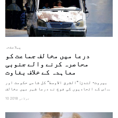
پہلا صفحہ
درعا میں مخالف جماعت کو
محاصرہ کرنے والے جنوبی
معاہدہ کے خلاف بغاوت
بیروت- لندن: "الشرق الاوسط” کل شامی حکومت اور
اس کے اتحادیوں کی فوج نے درعا شہر میں مخالف
جماعت کے علاقوں کا محاصرہ کیا ہے جبکہ ایسا
10 جولائی 2018
معلوم ہو رہا ہے کہ یہ اس جنوبی معاہدہ کی خلاف
ورزی ہے جو جنوب کے مخالف جماعتوں اور روس کے
فوجی افسروں کے […]