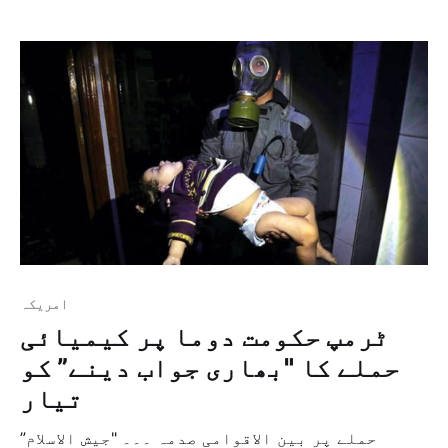
میں دمشق کے جنوب کے تین شہروں سے مخالف
جماعتوں کے ہزاروں جنگجو اور شہری اپنے [&hellip
امريكہ
ٹرمپ حکومت دوما پر کیمیائی
حملے کا "بھاری جواب دینے” کو
تیار
حملے پر بین الاقوامی صدمہ ۔۔۔ "جیش الاسلام”