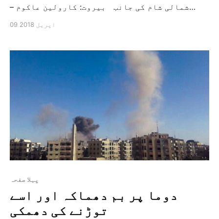
شمالی شام کی جانب بیروت: کارولین عاکوم –
نیویارک: علی بردی پرسوں (بروز ہفتہ) امریکی
09 اپریل 2018
صدر ڈونالڈ ٹرمپ نے مشرقی دمشق میں غوطہ کے
علاقے دوما پر "غیر محتاط کیمیائی حملے” کے ذمہ
داروں کو "بھاری قیمت چکانے” کا وعدہ کی
پہلا صفحہ
دوما پر بم دھماکہ اور اسے
توڑنے کی دھمکی