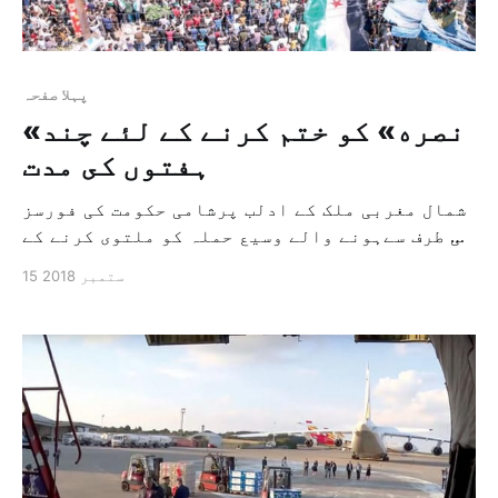
پہلا صفحہ
«نصره» كو ختم كرنے كے لئے چند
ہفتوں كى مدت
شمال مغربی ملک کے ادلب پرشامی حکومت کی فورسز
کی طرف سےہونے والے وسیع حملہ کو ملتوی کرنے کے
سلسلے میں روس پر مغرب اور ترکی کی طرف سے دباؤ
15 ستمبر 2018
ڈالا جارہا ہے، انقرہ نے ” فتح شام/ نصره” پر
مشتمل "شامی آزادی تنظیم” کو ختم کرنے کے لئے
چند ہفتوں کا وقت دیا ہے (…..)سنیچر– [&