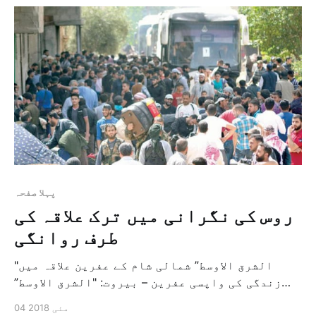
تل ابیب نے اس کا […]
پہلا صفحہ
روس کی نگرانی میں ترک علاقہ کی
طرف روانگی
"الشرق الاوسط” شمالی شام کے عفرین علاقہ میں
زندگی کی واپسی عفرين – بیروت: "الشرق الاوسط”
دار الحکومت اور اس کے ارد گرد علاقوں کو محفوظ
04 مئی 2018
رکھنے کے لئے شامی حکومت کی کوششوں کے دائرہ