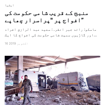
ايشيا
منبج کے قریب شامی حکومت کی
افواج پر "پراسرار چھاپے”
ماسکو: رائد جبر انقرہ: سعید عبد الرازق افراد
اور گاڑیوں سمیت شامی حکومت کی افواج کا ایک
حصہ پراسرار گولہ باری کی زد میں آگیا، یہ
16 اکتوبر 2019
حادثہ اس وقت پیش آیا جب وہ حلب کے شمال مشرقی
علاقے میں واقع منبیج کی طرف پیش قدمی کررہا
تھا۔ کارکنوں نے اطلاع دی ہے کہ اس گولہ […]