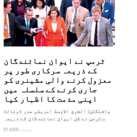
ٹرمپ نے ایوان نمائندگان
کے ذریعہ سرکاری طور پر
معزول کرنے والی مشینری کو
جاری کرنے کے سلسلہ میں
اپنی مذمت کا اظہار کیا
واشنگٹن: الشرق الاوسط امریکی صدر ڈونالڈ
ٹرمپ نے کل ایوان نمائندگان کے ذریعہ
سرکاری طور پر معزول کرنے والی مشینری کو
01 نومبر 2019
جاری کرنے کے سلسلہ میں اپنی مذمت کا