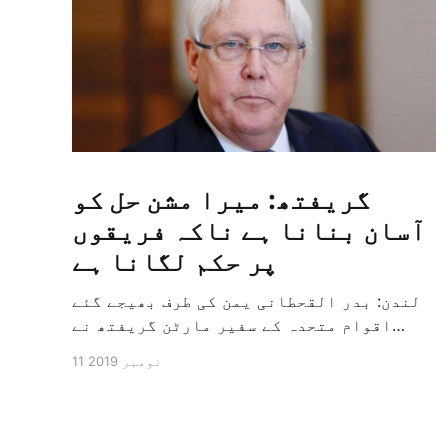
گریفتھ: میرا مشن حل کو
آسان بنانا ہے ناکہ فریقوں
پر حکم لگانا ہے
لندن: بدر القحطانی یمن کی طرف بھیجے گئے
اقوام متحدہ کے سفیر مارٹن گریفتھ نے
پرزور انداز میں کہا کہ وہ یمن میں جنگ کے
11 نومبر 2019
خاتمہ کے لئے ثالثی اور اس کشمکش کی
حدبندی کرنے کے لئے ایک وسیع معاہدہ کرنے
کے سلسلہ میں مدد کرنے کا کردار ادا کر
رہے ہیں […]