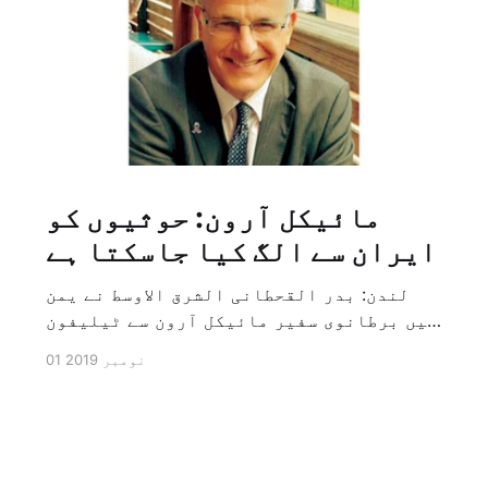
مائیکل آرون: حوثیوں کو
ایران سے الگ کیا جاسکتا ہے
لندن: بدر القحطانی الشرق الاوسط نے یمن
میں برطانوی سفیر مائیکل آرون سے ٹیلیفون
پر ہونے والے انٹرویو کے دوران سوال کیا
01 نومبر 2019
کہ کیا ایران کو حوثیوں سے الگ کیا جاسکتا
ہے؟ تو انہوں نے جواب کے طور پر کہا کہ ہاں
کیا جا سکتا ہے اور انہوں نے یہ بھی کہا
[…]