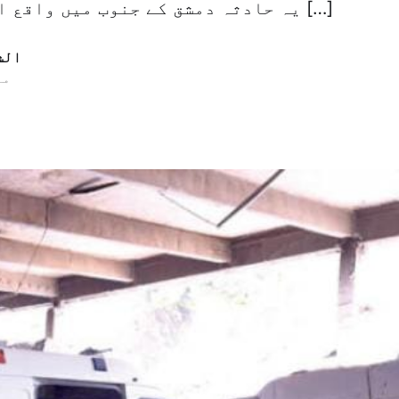
یہ حادثہ دمشق کے جنوب میں واقع ایران کے فوجی […]
الش
19 مئ