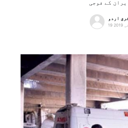
رق اردو
ی 2019