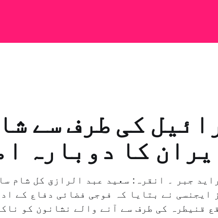
ائیل کی طرف سے شا
یران کا دوبارہ ام
اید جبر ۔ انقرہ: سعید عبد الرازق کل شام سا
 ايجنسی نے بتایا کہ فوجی فضائی دفاع کے ادا
ع قنیطرہ کی طرف سے آنے والے نشانون کو ناکا