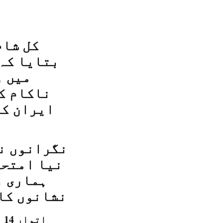
کل شام
بتایا کہ 
میں و
ناکام ک
ایران کے
نگرانوں نے
نیا امتحا
ہماری ف
نشانوں کا 
اتوار 14 رمضان المبارک 1440 ہجری – 19 مئی 2019ء – شمارہ نمبر [14782]