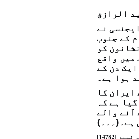
بد الرازق
ايجنسی نے
م کے جنوب
نشانون کو
 میں واقع
ایک دن کے
د ہوا ہے۔
 ایران کا
گیا ہے کہ
 آنے والے
 ہے۔(۔۔۔)