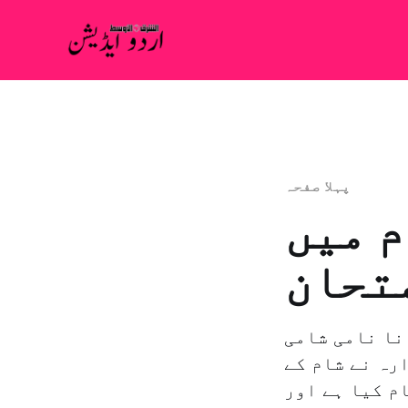
پہلا صفحہ
م میں
تحان
نا نامی شامی
رہ نے شام کے
م کیا ہے اور