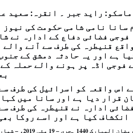
ماسکو: راید جبر ۔ انقرہ: سعید ع
 سانا نامی شامی حکومت کی نیوز 
فوجی فضائی دفاع کے ادارہ نے شا
اقع قنیطرہ کی طرف سے آنے والے 
یا ہے اور یہ حادثہ دمشق کے جنوب
 فوجی اڈہ پر ہونے والے حملہ کے 
بع
 اس واقعہ کو اسرائیل کی طرف سے
ن قرار دیا ہے اور سانا میں کہا 
ضائی ادارہ نے قنیطرہ کی طرف سے
انکشاف کیا ہے اور اسے روکا بھی