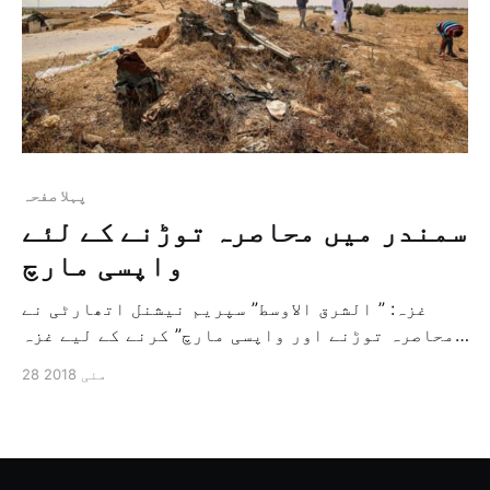
پہلا صفحہ
سمندر میں محاصرہ توڑنے کے لئے
واپسی مارچ
غزہ: ” الشرق الاوسط” سپریم نیشنل اتھارٹی نے
"محاصرہ توڑنے اور واپسی مارچ” کرنے کے لیے غزہ
کی بندر گاہ سے پوری دنیا تک کا پہلا سمندری سفر
28 مئی 2018
کا آغاز کرنے کے سلسلہ میں اپنے ارادہ کا اعلان
کر دیا ہے۔ غزہ پٹی کے محاصرہ کو توڑنے کا […]