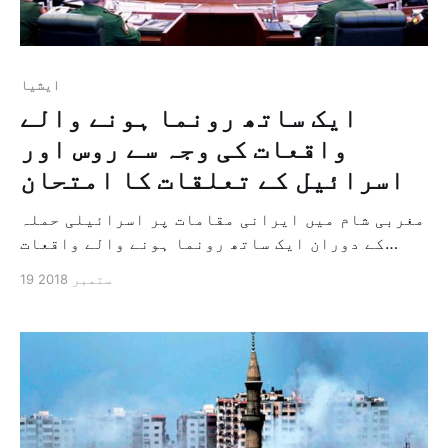
ايشيا
ایک ساتھ رونما ہونے والے
واقعات کی وجہ سے روس اور
اسرائیل کے تعلقات کا امتحان
مغربی شام میں ایرانی مقامات پر اسرائیلی حملہ
کے دوران ایک ساتھ رونما ہونے والے واقعات
اورشامی حکومت کی فورسز کی طرف سے روسی جہاز کو
19 ستمبر 2018
گرائے جانے کی وجہ سے شام، اسرائیل اور روس کے
تعلقات کا امتحان ہو رہا ہے اور اسی کے ساتھ
ساتھ امریکہ کی طرف سے ایران کو نکالے جانے […]