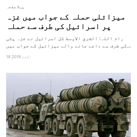
پہلا صفحہ
میزائلی حملہ کے جواب میں غزہ
پر اسرائیل کی طرف سے حملہ
رام اللہ: الشرق الاوسط کل اسرائیل نے غزہ پٹی
کی طرف سے داغے جانے والے میزائیل کے جواب میں
اس کے کئی علاقوں کو نشانہ بناتے ہوئے میزائیل
18 اگست 2019
کے ذریعہ ایک سے زائد حملہ کیا ہے۔ اسرائیلی
فوج کے ترجمان نے اعلان کیا کہ پرسو غلاف غزہ کی
آبادی […]