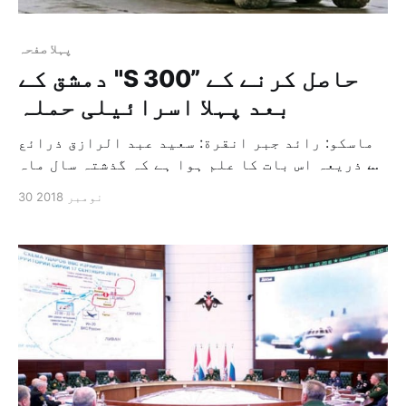
پہلا صفحہ
دمشق کے "S 300” حاصل کرنے کے
بعد پہلا اسرائیلی حملہ
ماسکو: رائد جبر انقرة: سعيد عبد الرازق ذرائع
کے ذریعہ اس بات کا علم ہوا ہے کہ گذشتہ سال ماہ
ستمبر میں روسی جہاز کے گرائے جانے کے بعد
30 نومبر 2018
اسرائیل نے جنوبی شام میں پہلی بار اعلانیہ طور
پر ایرانی جگہوں پر حملہ کیا ہے اور یہ حملہ
ماسکو کی طرف […]