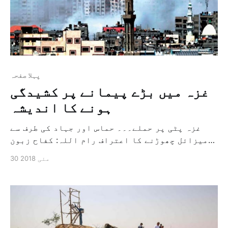
پہلا صفحہ
غزہ میں بڑے پیمانے پر کشیدگی
ہونے کا اندیشہ
غزہ پٹی پر حملے۔۔۔ حماس اور جہاد کی طرف سے
میزائل چھوڑنے کا اعتراف رام اللہ: كفاح زبون
اسرائیل کی طرف سے غزہ پٹی میں فلسطینی
30 مئی 2018
جماعتوں کے 35 جگہوں پر حملہ کرنے کے ایک مشکل
ترین دن کے بعد کل غزہ پٹی میں بڑے پیمانے پر
کشیدگی میں اضافہ ہونے […]