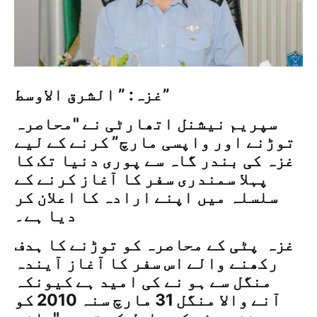
غزہ: ” الشرق الاوسط”
سپریم نیشنل اتھارٹی نے "محاصرہ
توڑنے اور واپسی مارچ” کرنے کے لیے
غزہ کی بندر گاہ سے پوری دنیا تک کا
پہلا سمندری سفر کا آغاز کرنے کے
سلسلہ میں اپنے ارادہ کا اعلان کر
دیا ہے۔
غزہ پٹی کے محاصرہ کو توڑنے کا ہدف
رکھنے والے اس سفر کا آغاز آیندہ
منگل سے ہو نے کی امید ہے کیونکہ
آنے والا منگل 31 مارچ سنہ 2010 کو