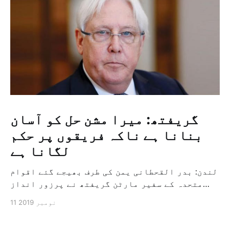
گریفتھ: میرا مشن حل کو آسان
بنانا ہے ناکہ فریقوں پر حکم
لگانا ہے
لندن: بدر القحطانی یمن کی طرف بھیجے گئے اقوام
متحدہ کے سفیر مارٹن گریفتھ نے پرزور انداز
میں کہا کہ وہ یمن میں جنگ کے خاتمہ کے لئے
11 نومبر 2019
ثالثی اور اس کشمکش کی حدبندی کرنے کے لئے ایک
وسیع معاہدہ کرنے کے سلسلہ میں مدد کرنے کا