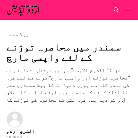
پہلا صفحہ
سمندر میں محاصرہ توڑنے
کے لئے واپسی مارچ
غزہ: ” الشرق الاوسط” سپریم نیشنل اتھارٹی نے
"محاصرہ توڑنے اور واپسی مارچ” کرنے کے لیے غزہ
کی بندر گاہ سے پوری دنیا تک کا پہلا سمندری سفر
کا آغاز کرنے کے سلسلہ میں اپنے ارادہ کا اعلان
کر دیا ہے۔ غزہ پٹی کے محاصرہ کو توڑنے کا […]
الشرق اردو
28 مئی 2018