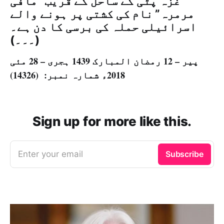
غزہ پٹی کے ساحل کے قریب "مافی
مرمرہ” نام کی کشتی پر ہونے والے
اسرائیلی حملہ کی برسی کا دن ہے۔
(۔۔۔)
پیر – 12 رمضان المبارک 1439 ہجری – 28 مئی
2018ء شمارہ نمبر: (14326)
Sign up for more like this.
Enter your email
Subscribe