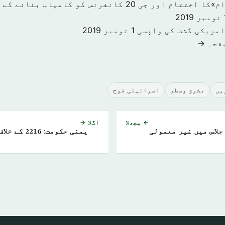
«سرمایہ کاری اقدام»کا اختتام اور جی 20 کانفرنس کو کا
201
امریکی گشت کی واپسی
1 نومبر 2019
صفحہ →
يں
مشرق وسطى
اسرائیلی فوج
← پچھلا
اگلا →
ہی اجلاس میں غیر معمولی
یمنی حکومت: