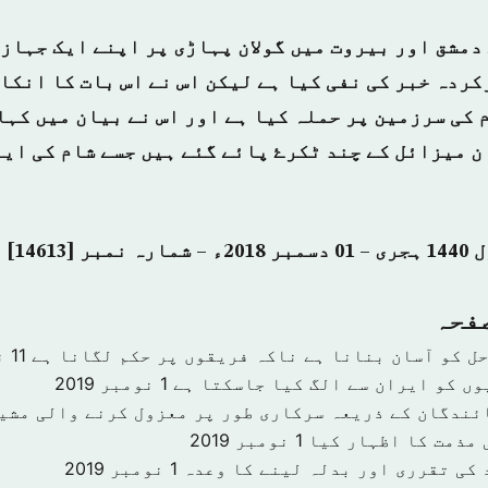
دمشق اور بیروت میں گولان پہاڑی پر اپنے ایک جہاز
ردہ خبر کی نفی کیا ہے لیکن اس نے اس بات کا انکار
 کی سرزمین پر حملہ کیا ہے اور اس نے بیان میں کہا
ن میزائل کے چند ٹکرۓ پائے گئے ہیں جسے شام کی ایئ
صفحہ
حل کو آسان بنانا ہے ناکہ فریقوں پر حکم لگانا ہے
11 نومبر 2019
وں کو ایران سے الگ کیا جاسکتا ہے
1 نومبر 2019
ئندگان کے ذریعہ سرکاری طور پر معزول کرنے والی مشی
 مذمت کا اظہار کیا
1 نومبر 2019
 کی تقرری اور بدلہ لینے کا وعدہ
1 نومبر 2019