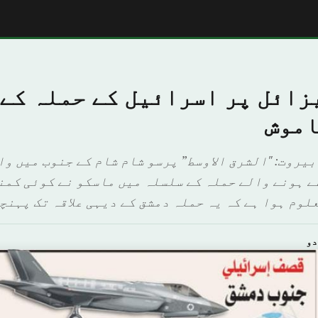
زائل پر اسرائیل کے حملہ کے
اموش
بیروت: "الشرق الاوسط” پرسو شام شام کے جنوب میں وا
ے ہونے والے حملہ کے سلسلہ میں ماسکو نے کوئی کمن
لوم ہوا ہے کہ یہ حملہ دمشق کے دیہی علاقہ تک پہنچن
دو