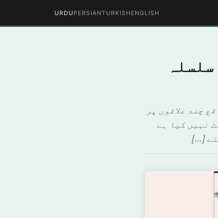
URDU
PERSIAN
TURKISH
ENGLISH
 سلسلہ
قع چند علاقوں پر
ٹ نہیں کیا ہے
ے […]