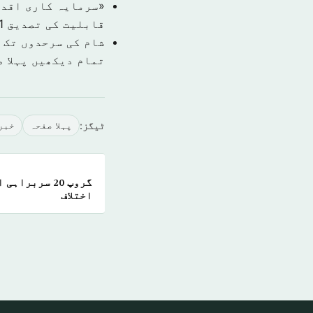
قابلیت کی تصدیق
1 نومبر 9
شام کی سرحدوں تک 
تمام دیکھیں پہلا 
ٹیگز:
پہلا صفحہ
خبر
گروپ 20 سربرا
اختلاف