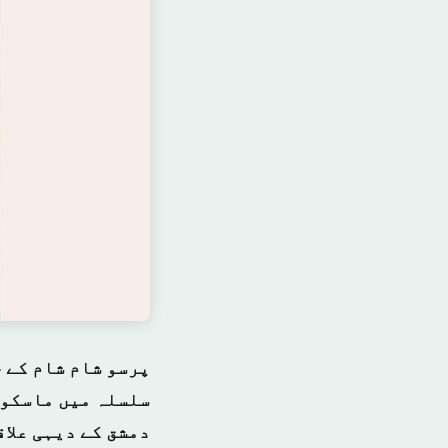
پرسو شام شام کے ج
سلسلہ میں ماسکو 
دمشق کے دیہی علا