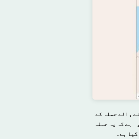
نے والے حملہ کے
ا ہے کہ یہ حملہ
گیا ہے۔