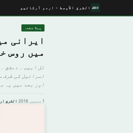
الشرق الأوسط - اردو آرکائیو
پہلا صفحہ
ایرانی می
میں روس خ
تل ابیب ۔ دمشق ۔ 
اسرائیل کی طرف س
اور بعد میں یہ مع
1 دسمبر 2018
·
الشرق ار