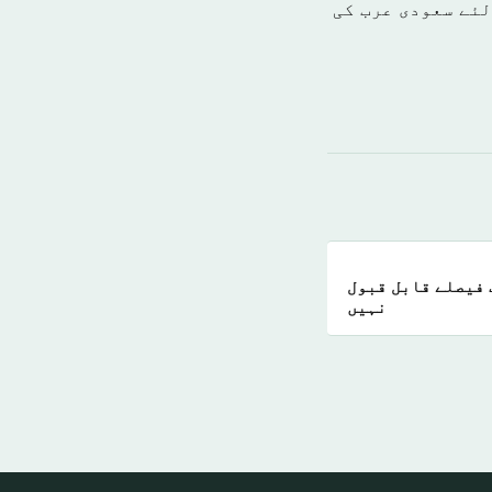
میاب بنانے کے لئے سعودی عرب کی
 2216 کے خلاف فیصلے قابل قبول
نہیں