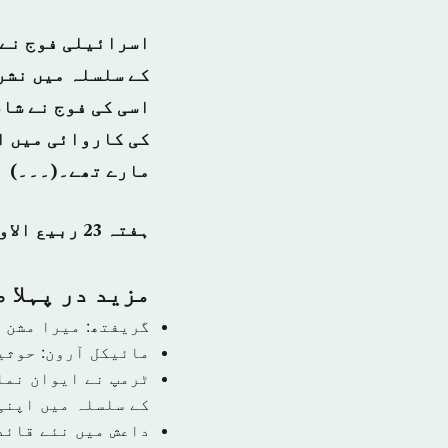
اسرائیلی فوج نے 
کے سلسلہ میں نشرک
اسی کی فوج نے شام
کی کاروائی میں ا
مارے تھے۔(۔۔۔)
ہفتہ 23 ربیع الاول 1440 ہجری – 01 دسمبر 2018ء – شمارہ نمبر [14613]
مزید در پہلا 
گریفتھ: میرا مشن 
مائیکل آرون: حوثی
ٹرمپ نے ایوان نما
کے سلسلہ میں اپنی
داعش میں نئے قائد