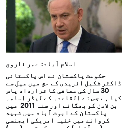
اسلام آباد: عمر فاروق
حکومت پاکستان نے اس پاکستانی
ڈاکٹر شکیل افریدی کے حق میں جیل سے
30 سال کی معافی کا قرارداد پاس
کیا ہے جس نے القاعدہ کے لیڈر اسامہ
بن لادن کو بھگانے اور سنہ 2011 میں
پاکستان کے ابوت آباد میں شہید
کروانے میں خفیہ امریکی ایجنسی
(سی آئ اے) کی مدد کی تھی۔(۔۔۔)