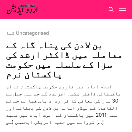
گیا Uncategorised
بن لادن کی پناہ گاہ کے
معاملہ میں ڈاکٹر ارشد کی
سزا کے سلسلہ میں حکومت
پاکستان نرم
اسلام آباد: عمر فاروق حکومت پاکستان نے اس
پاکستانی ڈاکٹر شکیل افریدی کے حق میں جیل سے
30 سال کی معافی کا قرارداد پاس کیا ہے جس نے
القاعدہ کے لیڈر اسامہ بن لادن کو بھگانے اور
سنہ 2011 میں پاکستان کے ابوت آباد میں شہید
کروانے میں خفیہ امریکی ایجنسی (سی […]