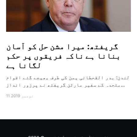
گریفتھ: میرا مشن حل کو آسان
بنانا ہے ناکہ فریقوں پر حکم
لگانا ہے
لندن: بدر القحطانی یمن کی طرف بھیجے گئے اقوام
متحدہ کے سفیر مارٹن گریفتھ نے پرزور انداز
میں کہا کہ وہ یمن میں جنگ کے خاتمہ کے لئے
11 نومبر 2019
ثالثی اور اس کشمکش کی حدبندی کرنے کے لئے ایک
وسیع معاہدہ کرنے کے سلسلہ میں مدد کرنے کا
کردار ادا کر رہے ہیں […]