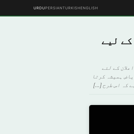
URDU
PERSIAN
TURKISH
ENGLISH
کے لیے
علان کے لئے
یاض ہمیشہ کرتا
 کہ اس طرح […]