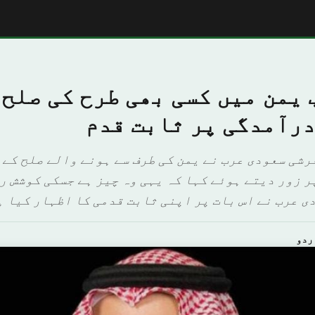
یمن میں کسی بھی طرح کی صلح 
درآمدگی پر ثابت قدم
شی سعودی عرب نے یمن کی طرف سے ہونے والے صلح کے ا
ر زور دیتے ہوئے کہا کہ یہی وہ چیز ہے جسکی کوشش ر
ی عرب نے اس بات پر اپنی ثابت قدمی کا اظہار کیا ہے
ردو