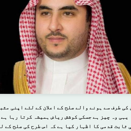
کی طرف سے ہونے والے صلح کے اعلان کے لئے اپنی مثب
 یہی وہ چیز ہے جسکی کوشش ریاض ہمیشہ کرتا رہا ہے 
 ثابت قدمی کا اظہار کیا ہے کہ اس طرح کی صلح کے ل