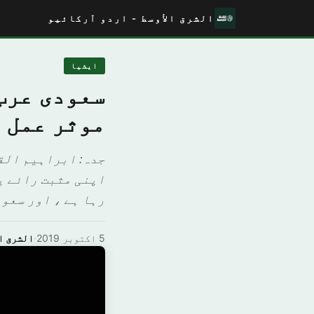
الشرق الأوسط - اردو آرکائیو
ايشيا
سعودی عرب 
موثر عمل 
جدہ: ابراہیم القر
اپنی مثبت رائے پ
رہا ہے ، اور سعود
5 اکتوبر 2019
·
الشرق ا