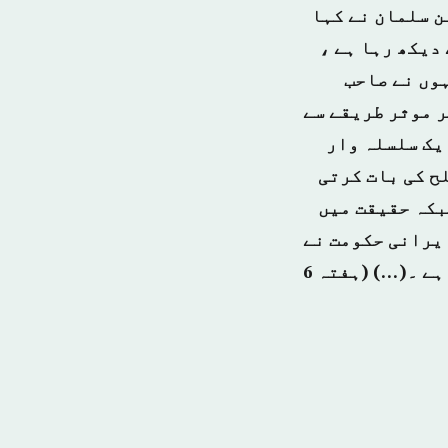
ن سلمان نے کہا
 دیکھ رہا ہے ،
وں نے صاحب
ر موثر طریقے سے
یک سلسلہ وار
ح کی بات کرتی
بکہ حقیقت میں
ایرانی حکومت نے
یمن میں بحران کو بھڑکایا ہے اور اسکے ایندھن کو مسلسل جاری رکھا ہے ۔(…) (ہفتہ 6