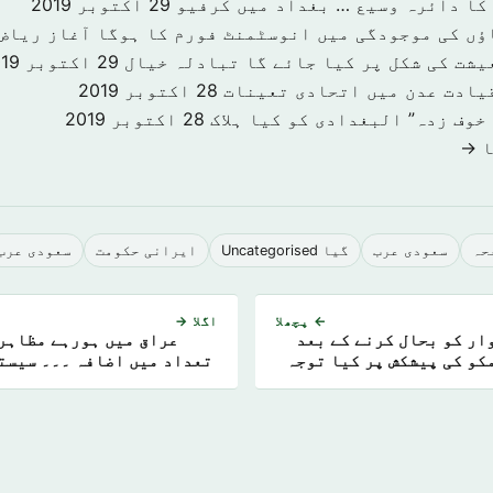
کا دائرہ وسیع … بغداد میں کرفیو
29 اکتوبر 2019
ؤں کی موجودگی میں انوسٹمنٹ فورم کا ہوگا آغاز ریاض
یشت کی شکل پر کیا جائے گا تبادلہ خیال
29 اکتوبر 2019
یادت عدن میں اتحادی تعینات
28 اکتوبر 2019
خوف زدہ” البغدادی کو کیا ہلاک
28 اکتوبر 2019
ا →
حہ
سعودى عرب
گیا Uncategorised
ایرانی حکومت
سعودی عرب
← پچھلا
اگلا →
ار کو بحال کرنے کے بعد
عراق میں ہورہے مظاہرو
کو کی پیشکش پر کیا توجہ
تعداد میں اضافہ ۔۔۔ سیست