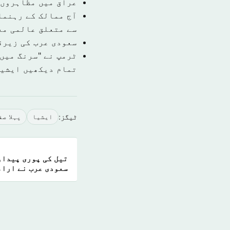
عراق میں مظاہروں 
آج ممالک کے رہنما
سے متعلق عالمی مع
سعودی عرب کی زیرق
ٹرمپ نے "سرنگ میں 
تمام دیکھیں ايشي
ٹیگز:
ايشيا
پہلا صف
تیل کی پوری پیداو
سعودی عرب نے ارام