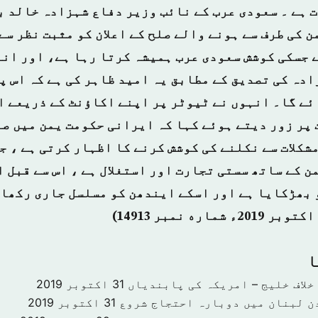
 ہے ۔ سعودی عرب کے نائب وزیر دفاع شہزادہ خالد ب
ن کی طرف سے ہونے والے صلح کے اعلان کو مثبت نظر سے
ے جسکی کوشش سعودی عرب ہمیشہ کرتا رہا ہے، اور انہ
ادہ کی تصدیق کے مطابق یہ امید ظاہر کی ہے کہ اس پ
ئے گا۔ انہوں نے ٹیوٹر پر اپنے اکاؤنٹ کے ذریعے ا
 پر زور دیتے ہوئے کہا کہ ایرانی حکومت یمن میں صل
شکلات سے نکلنے کی کوشش کرنے کا اظہار کرتی ہے ، ج
ن کے ساتھ سستی تجارت اور استغلال ہے ، اس سے قبل 
ا
خلاف خلیج – امریکہ کی پابندیاں
31 اکتوبر 2019
دن لبنان میں دوبارہ احتجاج شروع
31 اکتوبر 2019