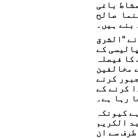
 مہدی مشاط باغی
ا ​​ صالح
 بنے ہیں۔
نے "الشرق
پالیسی کے
 کا فیصلہ
ے مخالفین
جبور کرنے
ا کرنے کے
ا رہا ہے۔
ہے کیونکہ
بد الكريم
طرف سے ان