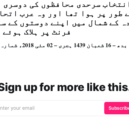
نتخاب سرحدی محافظوں کی دوسری 
 طور پر ہوا تھا اور وہ عرب اتحا
ہ کے شمال میں اپنے دوستوں کے س
فرنٹ پر ہلاک ہوئے 
بدھ – 16 شعبان 1439 ہجری – 02 مئی 2018ء شمارہ نمبر: (14300)
Sign up for more like this
nter your email
Subscrib