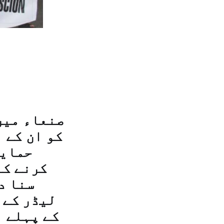
صنعاء میں
کو ان کے 
حمایت
کرنے کا
سنا د
لیڈر کے 
کے پہلے ہ