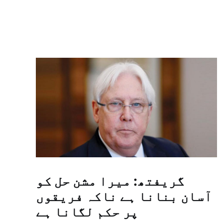
گریفتھ: میرا مشن حل کو
آسان بنانا ہے ناکہ فریقوں
پر حکم لگانا ہے