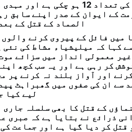
افراد کی تعداد 12 ہو چکی ہے اور
ت کے ایوان کے صدر اپنے سابق رہنم
الصماد کے قتل کے بعد
 میں فائل کے پیروی کرنے والوں 
سے کہا کہ میلیشیاء مشاط کی نئی 
غیر معمولی انداز میں سزائے موت
وشش کر رہی ہے اور یہ سب کچھ اپن
رنے اور آواز بلند نہ کرنے پر م
د سے ان کی صفوں میں گھبراہٹ پید
لیے کیا ج
ماؤں کے قتل کا بھی سلسلہ جاری 
نی ذرائع نے بتایا ہے کہ صبری ع
قتل کر دیا گیا ہے اور جماعت کی 