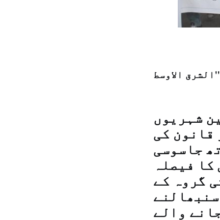
ین شہریوں
 قانون کی
تھ جاسوسی
 کا فیصلہ
ی گروہ کے
 سنبھالنے
جانے والے