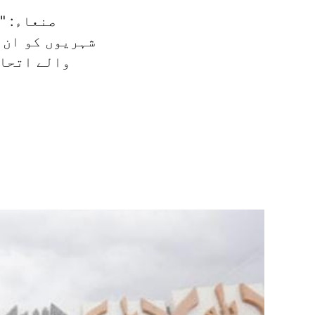
صنعاء: "
شہریوں کو ان 
والے اتحاد