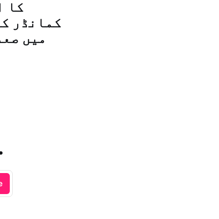
کا ا
کمانڈر کے
میں صعد
.
e