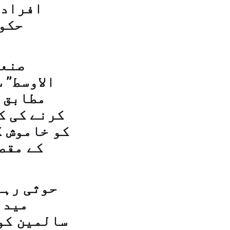
حکوم
صنعا
الاوسط” 
مطابق 
کرنے کی ک
کو خاموش ک
کے مقص
حوثی رہن
میدا
سالمين کو 