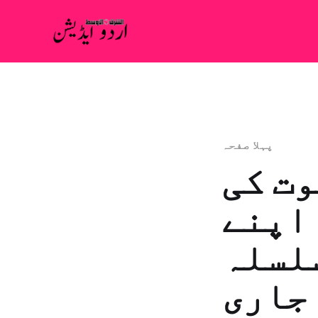
پہلا صفحہ
وت کی
 اپنے
سلسلہ
جاری