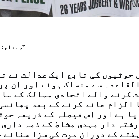
صنعاء: "الشرق الاوسط”
 حوثیوں کی تابع ایک عدالت نے ت
القاعدہ سے منسلک ہونے اور ان پر
 کرنے والے اتحادی ممالک کے سا
 الزام عائد کرنے کے بعد پھانسی
یا ہے اور اس فیصلہ کے ذریعہ حوث
رشتہ دار مہدی مشاط کے ذمہ داری
فتے کے دوران موت کی سزا سنائے 