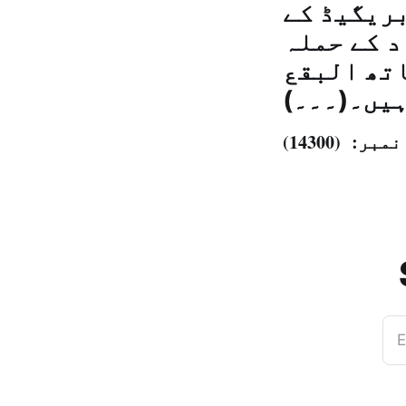
بریگیڈ کے
د کے حملہ
اتھ البقع
ہیں۔(۔۔۔)
E