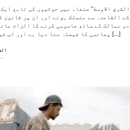
الشرق الاوسط” صنعاء میں حوثیوں کی تابع ایک 
کے القاعدہ سے منسلک ہونے اور ان پر قانون ک
ی ممالک کے ساتھ جاسوسی کرنے کا الزام عائد
پھانسی کا فیصلہ سنا دیا ہے اور اس فیصلہ کے ذریعہ […]
الش
02 مئ