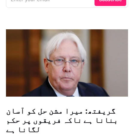
گریفتھ: میرا مشن حل کو آسان
بنانا ہے ناکہ فریقوں پر حکم
لگانا ہے