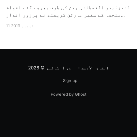
لندن: بدر القحطانی یمن کی طرف بھیجے گئے اقوام
متحدہ کے سفیر مارٹن گریفتھ نے پرزور انداز
میں کہا کہ وہ یمن میں جنگ کے خاتمہ کے لئے
11 نومبر 2019
ثالثی اور اس کشمکش کی حدبندی کرنے کے لئے ایک
وسیع معاہدہ کرنے کے سلسلہ میں مدد کرنے کا
کردار ادا کر رہے ہیں […]
الشرق الأوسط - اردو آرکائیو
© 2026
Sign up
Powered by Ghost