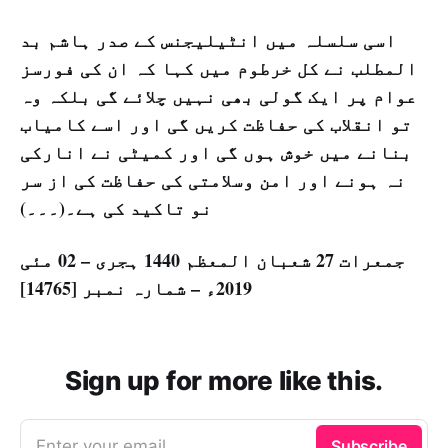
اسی سلسلہ میں انٹیلیجنس کے صدر ہاشم بد
المطلب نے کل خرطوم میں کہا کہ ان کی فورسز
عوام پر ایک گولی بھی نہیں چلائے گی بلکہ وہ
تو انقلاب کی حفاظت کریں گی اور اسے کامیاب
بنانے میں خوش ہوں گی اور کمیٹی نے انارکی
نہ ہونے اور امن وسلامتی کی حفاظت کی از سر
نو تاکید کی ہے۔(۔۔۔)
جمعرات 27 شعبان المعظم 1440 ہجری – 02 مئی
2019ء – شمارہ نمبر [14765]
Sign up for more like this.
Enter your email
Subscribe