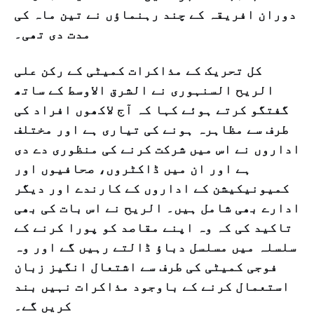
دوران افریقہ کے چند رہنماؤں نے تین ماہ کی
مدت دی تھی۔
کل تحریک کے مذاکرات کمیٹی کے رکن علی
الریح السنہوری نے الشرق الاوسط کے ساتھ
گفتگو کرتے ہوئے کہا کہ آج لاکھوں افراد کی
طرف سے مظاہرہ ہونے کی تیاری ہے اور مختلف
اداروں نے اس میں شرکت کرنے کی منظوری دے دی
ہے اور ان میں ڈاکٹروں، صحافیوں اور
کمیونیکیشن کے اداروں کے کارندے اور دیگر
ادارے بھی شامل ہیں۔ الریح نے اس بات کی بھی
تاکید کی کہ وہ اپنے مقاصد کو پورا کرنے کے
سلسلہ میں مسلسل دباؤ ڈالتے رہیں گے اور وہ
فوجی کمیٹی کی طرف سے اشتعال انگیز زبان
استعمال کرنے کے باوجود مذاکرات نہیں بند
کریں گے۔