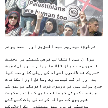
خرطوم: عیدروس عبد العزیز اور احمد یونس
سوڈان میں انتقالی فوجی کمیٹی پر مختلف
ناحیوں سے دباؤ ڈالا جا رہا ہے اور ایک طرف
تحریک نے لاکھوں افراد کی ریلی کا وعدہ کیا
ہے اور اس کے لیے سارے وسائل اور امکانات
جمع ہوئے ہیں تو دوسری طرف افریقی یونین کی
طرف سے کمیٹی کو ساٹھ دنوں کے اندر حکومت
شہریوں کے حوالہ کرنے کی بات کہی گئی
ہےجبکہ قاہرہ میں منعقدہ ایک اجلاس کے