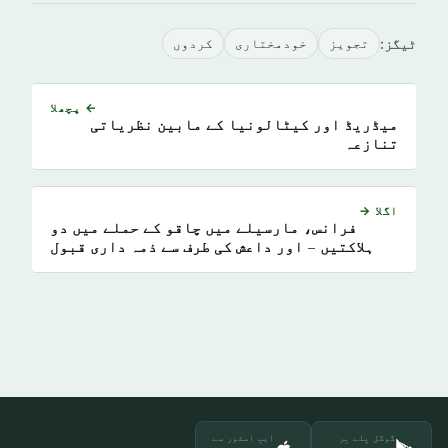
ٹیگز:
تجویز
خودمختاری
کردوں
← پچھلا
میڈریڈ اور کیٹالونیا کے مابین نظریاتی
تنازعہ
اگلا →
فرانس، مارسیلے میں چاقو کے حملے میں دو
ہلاکتیں – اور داعش کی طرف سے ذمہ داری قبول
گوگل پلے پر
ایپ اسٹور سے