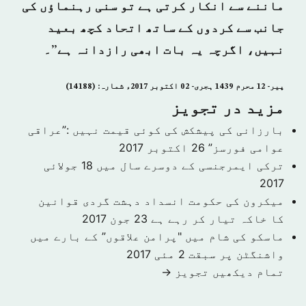
ماننے سے انکار کرتی ہے تو سنی رہنماؤں کی
جانب سے کردوں کے ساتھ اتحاد کچھ بعید
نہیں، اگرچہ یہ بات ابھی رازدانہ ہے”۔
پیر- 12 محرم 1439 ہجری- 02 اكتوبر 2017ء شمارہ: (14188)
مزید در تجویز
بارزانی کی پیشکش کی کوئی قیمت نہیں :”عراقی
عوامی فورسز”
26 اکتوبر 2017
ترکی ایمرجنسی کے دوسرے سال میں
18 جولائی
2017
میکرون کی حکومت انسداد دہشت گردی قوانین
کا خاکہ تیار کر رہے ہے
23 جون 2017
ماسکو کی شام میں "پرامن علاقوں” کے بارے میں
واشنگٹن پر سبقت
2 مئی 2017
تمام دیکھیں تجویز →