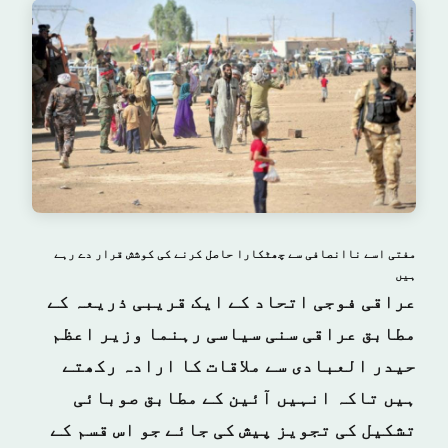
مفتی اسے ناانصافی سے چھٹکارا حاصل کرنے کی کوشش قرار دے رہے
ہیں
عراقی فوجی اتحاد کے ایک قریبی ذریعہ کے
مطابق عراقی سنی سیاسی رہنما وزیر اعظم
حیدر العبادی سے ملاقات کا ارادہ رکھتے
ہیں تاکہ انہیں آئین کے مطابق صوبائی
تشکیل کی تجویز پیش کی جائے جو اس قسم کے