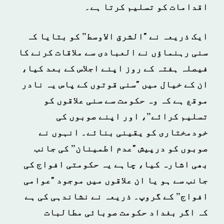
اقدامات کو تسلیم کرتا ہے۔
ایک ذریعہ نے "الشرق الاوسط” کو بتایا کہ
سنی رہنماؤں نے العبادی سے ملاقات کرنے کا
فیصلہ ہفتہ کے روز اپنے اجلاس کے بعد کیا،
ان کے خیال میں "سنی قوتوں کے پاس یہ نادر
موقع ہے کہ وہ حکومت سے سنی علاقوں کو
تسلیم کرائے”، اور اپنے صوبوں کی
خودمختاری کو یقینی بنائے۔ انہوں نے
صوبوں کو درپیش "عدم اطمینان” کی جانب
بھی اشارہ کیا، چاہے یہ حکومتی افواج کی
جانب سے ہو یا ان علاقوں میں موجود "عوامی
افواج” کے گروپ۔ ذریعہ نے نشاندہی کی ہے
کہ اگر بغداد حکومت صوبائی مطالبات