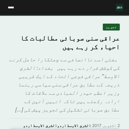
تجویز
عراقی سنی صوبائی مطالبات کا
احیاء کر رہے ہیں
مفتی اسے ناانصافی سے چھٹکارا حاصل کرنے
کی کوشش قرار دے رہے ہیں بغداد: الشرق
الاوسط” عراقی فوجی اتحاد کے ایک قریبی
ذریعہ کے مطابق عراقی سنی سیاسی رہنما
وزیر اعظم حیدر العبادی سے ملاقات کا
ارادہ رکھتے ہیں تاکہ انہیں آئین کے
مطابق صوبائی تشکیل کی تجویز پیش کی […]
2 اکتوبر 2017
·
الشرق الاوسط اردوالشرق الاوسط اردو