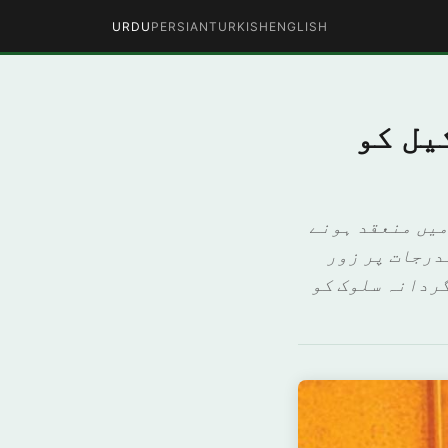
URDU
PERSIAN
TURKISH
ENGLISH
یل کو
میں منعقد ہونے
 کے مندرجات پر زور
گردانہ سلوک کو