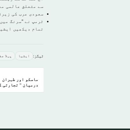
سے متعلق عالمی مع
سعودی عرب کی زیرق
ٹرمپ نے "سرنگ میں 
تمام دیکھیں ايشي
ٹیگز:
ايشيا
پہلا صف
ماسکو اور طہران ن
درمیان ” تجارتی گ
میں ایران کی "صری
اور امریکہ "اسد ح
پر کاربند ہے