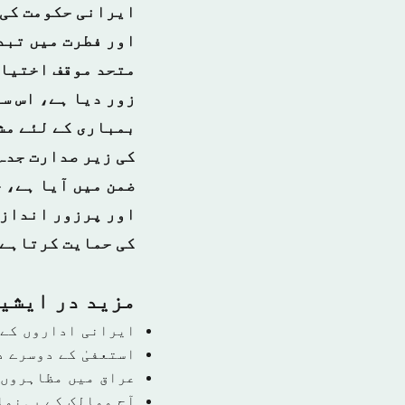
ایرانی حکومت کی 
اور فطرت میں تبد
متحد موقف اختیار
زور دیا ہے، اس سے
بمباری کے لئے مش
کی زیر صدارت جدہ 
ضمن میں آیا ہے، 
اور پرزور انداز 
کی حمایت کرتاہے
مزید در ايشي
ایرانی اداروں کے 
استعفیٰ کے دوسرے 
عراق میں مظاہروں 
آج ممالک کے رہنما