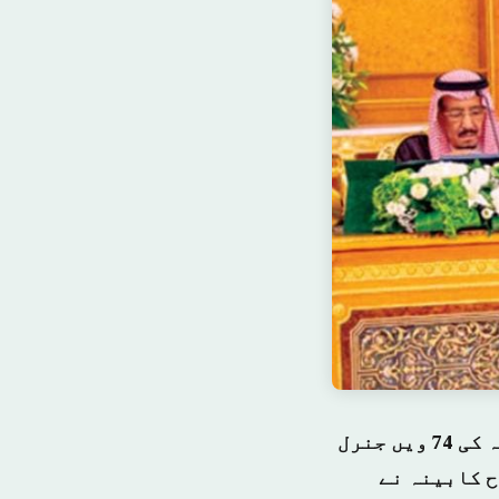
سعودی عرب کی کابینہ نے نیو یارک میں منعقد ہونے والی اقوام متحدہ کی 74 ویں جنرل
ح کابینہ نے