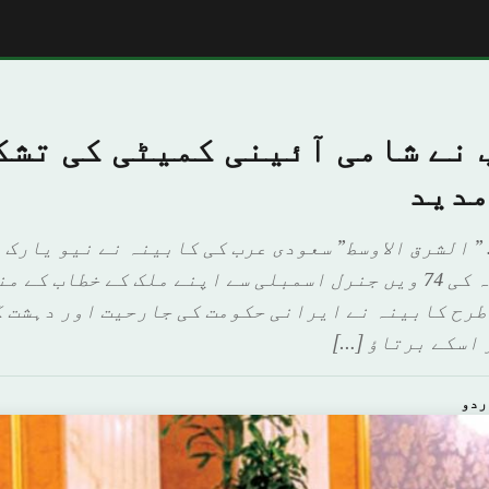
 نے شامی آئینی کمیٹی کی تشک
مدید
” الشرق الاوسط” سعودی عرب کی کابینہ نے نیو یارک 
والی اقوام متحدہ کی 74 ویں جنرل اسمبلی سے اپنے ملک کے خطاب
 طرح کابینہ نے ایرانی حکومت کی جارحیت اور دہشت 
 اسکے برتاؤ […]
ردو