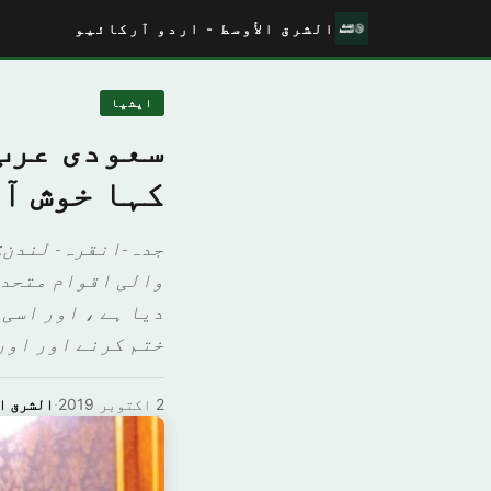
الشرق الأوسط - اردو آرکائیو
ايشيا
سعودی عرب
کہا خوش آ
جدہ-انقرہ- لندن: 
دیا ہے ، اور اسی
ختم کرنے اور اور
2 اکتوبر 2019
·
الشرق ا