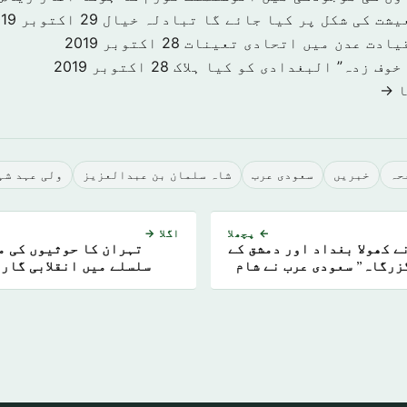
یشت کی شکل پر کیا جائے گا تبادلہ خیال
29 اکتوبر 2019
یادت عدن میں اتحادی تعینات
28 اکتوبر 2019
خوف زدہ” البغدادی کو کیا ہلاک
28 اکتوبر 2019
ا →
حہ
خبريں
سعودى عرب
شاہ سلمان بن عبدالعزیز
ولی عہد شہ
← پچھلا
اگلا →
ے کھولا بغداد اور دمشق کے
تہران کا حوثیوں کی م
زرگاہ” سعودی عرب نے شام
سلسلے میں انقلابی گارڈ
ح مداخلت” کو کیا مسترد …
کومت کو الگ تھلگ” کرنے