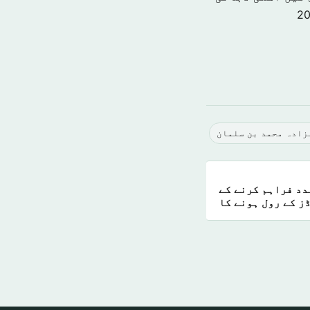
زادہ محمد بن سلمان
دد فراہم کرنے کے
ز کے رول ہونے کا
اعتراف