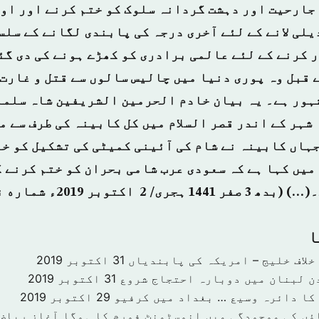
جارحیت اور دہشت گردانہ سلوک کو ختم کرنے اور او
یلی لانے کے لئے آخری درجہ کی پابندی لگانے کے سلس
 کرنے کے لئے عالمی برادری کو کھڑے ہونے کی دی گئ
 قبل وہ پوری دنیا میں چالیس سالوں سے قتل و غارت 
ہور ہے۔ یہ بیان خادم الحرمین الشریفین شاہ سلما
شہر کے اندر قصر السلام میں کل کابینہ کی طرف سے من
جہاں کابینہ نے شام کی آئینی کمیٹی کی تشکیل کو خو
میں کہا ہے کہ سعودی عرب شامی بحران کو ختم کرنے 
۔(…) (بدھ
3 صفر 1441 ہجرى/ 2 اکتوبر 2019ء شماره نمبر 14913)
ا
خلاف خلیج – امریکہ کی پابندیاں
31 اکتوبر 2019
دن لبنان میں دوبارہ احتجاج شروع
31 اکتوبر 2019
کا دائرہ وسیع … بغداد میں کرفیو
29 اکتوبر 2019
ؤں کی موجودگی میں انوسٹمنٹ فورم کا ہوگا آغاز ریاض