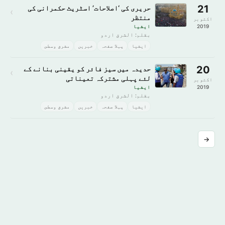
21
حریری کی ‘اصلاحات’ اسٹریٹ حکمرانی کی
›
منتظر
اکتوبر
2019
ايشيا
بقلم: الشرق اردو
ايشيا
پہلا صفحہ
خبريں
مشرق وسطى
20
حدیدہ میں سیز فائر کو یقینی بنانے کے
›
لئے پہلی مشترکہ تعیناتی
اکتوبر
2019
ايشيا
بقلم: الشرق اردو
ايشيا
پہلا صفحہ
خبريں
مشرق وسطى
→