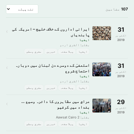
107
مضامین
31
ایرانی اداروں کے خلاف خلیج – امریکہ کی
›
پابندیاں
اکتوبر
2019
ايشيا
بقلم: الشرق اردو
ايشيا
پہلا صفحہ
خبريں
مشرق وسطى
31
استعفیٰ کے دوسرے دن لبنان میں دوبارہ
›
احتجاج شروع
اکتوبر
2019
ايشيا
بقلم: الشرق اردو
ايشيا
پہلا صفحہ
خبريں
مشرق وسطى
29
عراق میں مظاہروں کا دائرہ وسیع …
›
بغداد میں کرفیو
اکتوبر
2019
ايشيا
بقلم: Aawsat Cairo 2
ايشيا
پہلا صفحہ
خبريں
مشرق وسطى