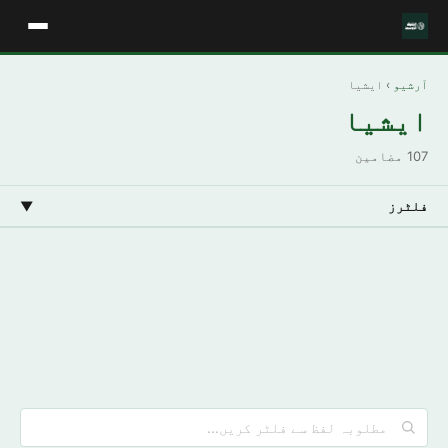
آرشیو
› ايشيا
ايشيا
107 مضامین
فلٹرز
▼