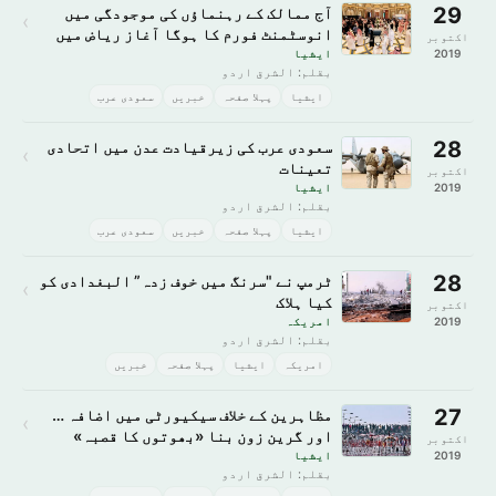
29
آج ممالک کے رہنماؤں کی موجودگی میں
›
انوسٹمنٹ فورم کا ہوگا آغاز ریاض میں
اکتوبر
اگلی دہائی سے متعلق عالمی معیشت کی
2019
ايشيا
بقلم: الشرق اردو
شکل پر کیا جائے گا تبادلہ خیال
ايشيا
پہلا صفحہ
خبريں
سعودى عرب
28
سعودی عرب کی زیرقیادت عدن میں اتحادی
›
تعینات
اکتوبر
2019
ايشيا
بقلم: الشرق اردو
ايشيا
پہلا صفحہ
خبريں
سعودى عرب
28
ٹرمپ نے "سرنگ میں خوف زدہ” البغدادی کو
›
کیا ہلاک
اکتوبر
2019
امريكہ
بقلم: الشرق اردو
امريكہ
ايشيا
پہلا صفحہ
خبريں
27
مظاہرین کے خلاف سیکیورٹی میں اضافہ …
›
اور گرین زون بنا «بھوتوں کا قصبہ»
اکتوبر
2019
ايشيا
بقلم: الشرق اردو