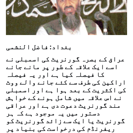
بغداد: فاضل النشمی
عراق کے بصرہ گورنریٹ کی اسمبلی نے
اسے ایک علاقہ کے طور پر مانے جانے
کا فیصلہ کیا ہے اور یہ فیصلہ
اراکین کی طرف سے کئے جانے والے ووٹ
کی اکثریت کے بعد ہوا ہے اور اسمبلی
نے اس علاقہ میں شامل ہونے کے خواہش
مند گورنریٹ دعوت دی ہے اور عراقی
دستور میں یہ موجود ہے کہ ہر
گورنریٹ یا ایک سے زائد گورنریٹ کو
ریفرنڈم کی درخواست کی بنیاد پر