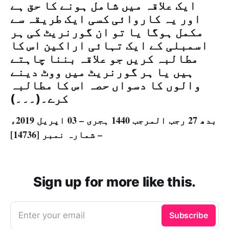
ایک علاقہ میں شامل ہونے کا حق ہے
اور یہ کاروائی کسی ایک طریقہ سے
مکمل ہوگا یا تو ان گورنریٹ کی ہر
اسمبلی کے ایک تہائی اراکین اس کا
مطالبہ کریں جو علاقہ بننا چاہتے
ہیں یا ہر گورنریٹ میں ووٹ دینے
والوں کا دسواں حصہ اس کا مطالبہ
کرے۔(۔۔۔)
بدھ 27 رجب المرجب 1440 ہجری – 03 اپریل 2019ء
– شمارہ نمبر [14736]
Sign up for more like this.
Enter your email
Subscribe