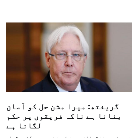
گریفتھ: میرا مشن حل کو آسان
بنانا ہے ناکہ فریقوں پر حکم
لگانا ہے
لندن: بدر القحطانی یمن کی طرف بھیجے گئے اقوام