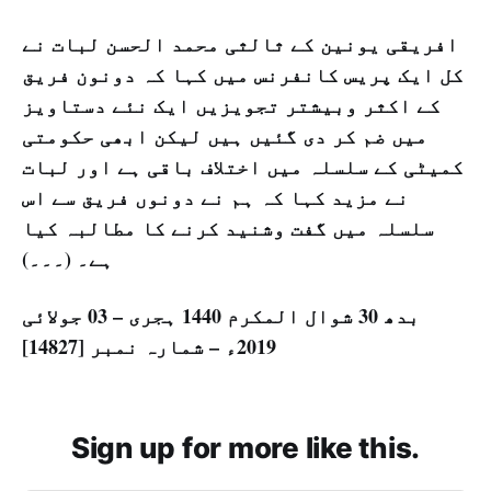
افریقی یونین کے ثالثی محمد الحسن لبات نے
کل ایک پریس کانفرنس میں کہا کہ دونون فریق
کے اکثر وبیشتر تجویزیں ایک نئے دستاویز
میں ضم کر دی گئیں ہیں لیکن ابھی حکومتی
کمیٹی کے سلسلہ میں اختلاف باقی ہے اور لبات
نے مزید کہا کہ ہم نے دونوں فریق سے اس
سلسلہ میں گفت وشنید کرنے کا مطالبہ کیا
ہے۔ (۔۔۔)
بدھ 30 شوال المکرم 1440 ہجری – 03 جولائی
2019ء – شمارہ نمبر [14827]
Sign up for more like this.