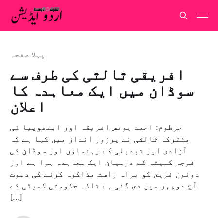
پہلا صفحہ
افریقی ثالثی کی طرف سے
سوڈان میں ایک معاہدہ کا
اعلان
خرطوم: احمد یونس افریقہ اور ایتھوپیا کی
مشترکہ ثالثی نے پرزور انداز میں کہا ہے کہ
آزادی اور تبدیلی کے رہنماؤں اور سوڈان کی
فوجی کمیٹی کے درمیان ایک معاہدہ ہوا ہے اور
دونون فریق کو براہ راست مذاکرہ کرنے کی دعوت
آج دوپہر میں دی گئی ہے تاکہ حکومتی کمیٹی کے
[…]