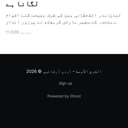
لگانا ہے
لندن: بدر القحطانی یمن کی طرف بھیجے گئے اقوام
متحدہ کے سفیر مارٹن گریفتھ نے پرزور انداز
میں کہا کہ وہ یمن میں جنگ کے خاتمہ کے لئے
11 نومبر 2019
ثالثی اور اس کشمکش کی حدبندی کرنے کے لئے ایک
وسیع معاہدہ کرنے کے سلسلہ میں مدد کرنے کا
کردار ادا کر رہے ہیں […]
الشرق الأوسط - اردو آرکائیو
© 2026
Sign up
Powered by Ghost