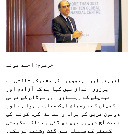
خرطوم: احمد یونس
افریقہ اور ایتھوپیا کی مشترکہ ثالثی نے
پرزور انداز میں کہا ہے کہ آزادی اور
تبدیلی کے رہنماؤں اور سوڈان کی فوجی
کمیٹی کے درمیان ایک معاہدہ ہوا ہے اور
دونون فریق کو براہ راست مذاکرہ کرنے کی
دعوت آج دوپہر میں دی گئی ہے تاکہ حکومتی
کمیٹی کے سلسلہ میں گفت وشنید ہو سکے۔