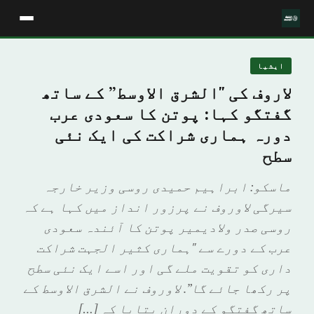
ايشيا
لاروف کی "الشرق الاوسط” کے ساتھ
گفتگو کہا: پوتن کا سعودی عرب
دورہ ہماری شراکت کی ایک نئی
سطح
ماسکو: ابراہیم حمیدی روسی وزیر خارجہ
سیرگی لاوروف نے پرزور انداز میں کہا ہے کہ
روسی صدر ولادیمیر پوتن کا آئندہ سعودی
عرب کے دورے سے "ہماری کثیر الجہت شراکت
داری کو تقویت ملے گی اور اسے ایک نئی سطح
پر رکھا جائے گا”. لاوروف نے الشرق الاوسط کے
ساتھ گفتگو کے دوران بتایا کہ […]