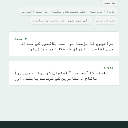
عالمى
خادم الحرمین الشریفین شاہ سلمان بن عبد العزیز
سعودی عرب
ولی عہد شہزادہ محمد بن سلمان
← پچھلا
عراقیوں کا بڑھتا ہوا غصہ ہلاکتوں کی تعداد
میں اضافہ … ایران کے خلاف نعرے بازیاں
اگلا →
بغداد کا "محاصرہ” احتجاج کو روکنے میں ہوا
ناکام …مظاہرین کی طرف سے پابندی اور
گولیوں کے چیلنج کے ساتھ ہی تشدد کا دائرہ
ہوا وسیع … ایرانی عدم اطمینان کے بعد بھیڑ
کے کردار سے خدشات