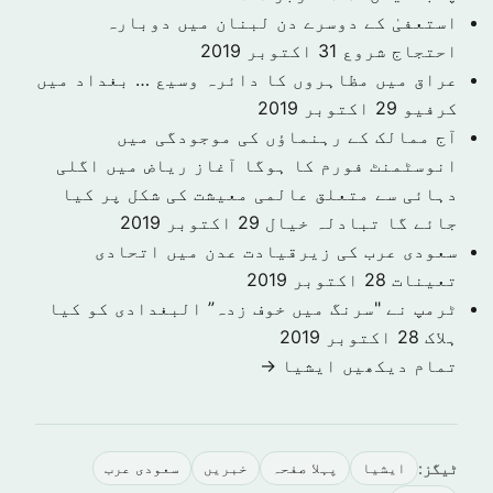
استعفیٰ کے دوسرے دن لبنان میں دوبارہ
احتجاج شروع
31 اکتوبر 2019
عراق میں مظاہروں کا دائرہ وسیع … بغداد میں
کرفیو
29 اکتوبر 2019
آج ممالک کے رہنماؤں کی موجودگی میں
انوسٹمنٹ فورم کا ہوگا آغاز ریاض میں اگلی
دہائی سے متعلق عالمی معیشت کی شکل پر کیا
جائے گا تبادلہ خیال
29 اکتوبر 2019
سعودی عرب کی زیرقیادت عدن میں اتحادی
تعینات
28 اکتوبر 2019
ٹرمپ نے "سرنگ میں خوف زدہ” البغدادی کو کیا
ہلاک
28 اکتوبر 2019
تمام دیکھیں ايشيا →
ٹیگز:
ايشيا
پہلا صفحہ
خبريں
سعودى عرب