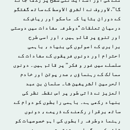
ملے گی اور اسے ایک نئی سطح پر رکھا جائے
گا”. لاوروف نے الشرق الاوسط کے ساتھ گفتگو
کے دوران بتایا کہ ماسکو اور ریاض کے
درمیان تعلقات "دوطرفہ مفادات میں دوستی
اور تنوع پر قائم ہیں ، اور اسی طرح
برابری کے اصولوں کی بنیاد ، باہمی
احترام اور دونوں فریقوں کے مفادات کے
سلسلے میں غور و فکر” پر قائم ہیں۔ دونوں
ممالک کے رہنماؤں ، صدر پوتن اور خادم
الحرمین الشریفین شاہ سلمان بن عبد
العزیز نے ذاتی طور پر اس نقطہ نظر کی
بنیاد رکھی ہے۔ باہمی رابطوں کو دوام کے
ساتھ برقرار رکھنے کے ذریعے ، دونوں
رہنما دوطرفہ رابطوں کی اہم خصوصیات کو