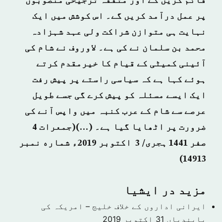
قائم کریں گے اور متفقہ ترجیحی منصوبوں
پر عمل درآمد کریں گے۔ اس کوشش میں ایک
نہایت ہی متوازن شراکت ولی عہد شہزادہ
محمد بن سلمان نے کی ہے۔ لاوروف نے شام کی
آئینی کمیٹی کے قیام کا خیرمقدم کرتے
ہوئے کہا ہے کہ سیاسی راستے پر پیش رفت
ایک ایسے مسئلہ کو پیش کرے گی جسے طویل
عرصے سے شام کے عرب کنبہ میں واپس آنے کی
ضرورت پر اٹھایا گیا ہے۔ (…)(جمعرات 4
صفر 1441 ہجرى/ 3 اکتوبر 2019ء شماره نمبر
14913)
مزید در ايشيا
ایرانی اداروں کے خلاف خلیج – امریکہ کی
پابندیاں
31 اکتوبر 2019