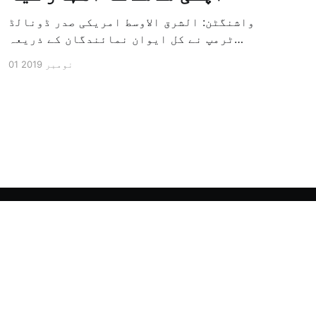
واشنگٹن: الشرق الاوسط امریکی صدر ڈونالڈ
ٹرمپ نے کل ایوان نمائندگان کے ذریعہ
سرکاری طور پر معزول کرنے والی مشینری کو
01 نومبر 2019
جاری کرنے کے سلسلہ میں اپنی مذمت کا
اظہار کیا ہے اور کہا ہے کہ امریکی تاریخ
کی سب سے بڑی سیاسی بائکاٹ کی مہم ہے۔
وائٹ ہاؤس […]
Powered by Ghost