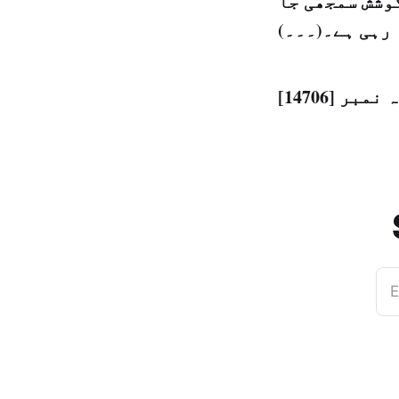
کوشش سمجھی جا
رہی ہے۔(۔۔۔)
E