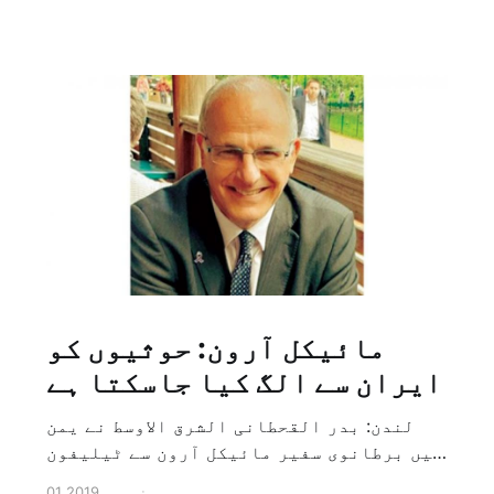
مائیکل آرون: حوثیوں کو
ایران سے الگ کیا جاسکتا ہے
لندن: بدر القحطانی الشرق الاوسط نے یمن
میں برطانوی سفیر مائیکل آرون سے ٹیلیفون
پر ہونے والے انٹرویو کے دوران سوال کیا
01 نومبر 2019