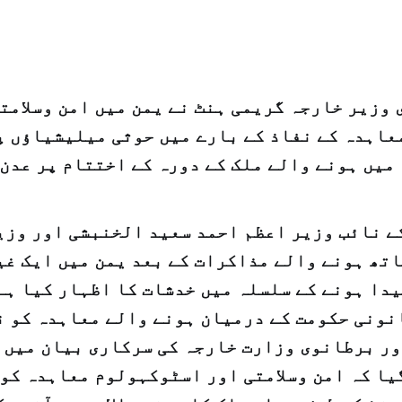
ع
وزیر خارجہ گریمی ہنٹ نے یمن میں امن وسلامت
اہدہ کے نفاذ کے بارے میں حوثی میلیشیاؤں پ
میں ہونے والے ملک کے دورہ کے اختتام پر عدن 
ے نائب وزیر اعظم احمد سعید الخنبشی اور وزی
تھ ہونے والے مذاکرات کے بعد یمن میں ایک غی
دا ہونے کے سلسلہ میں خدشات کا اظہار کیا ہے
نونی حکومت کے درمیان ہونے والے معاہدہ کو ن
ور برطانوی وزارت خارجہ کی سرکاری بیان میں ا
یا کہ امن وسلامتی اور اسٹوکہولوم معاہدہ کو 