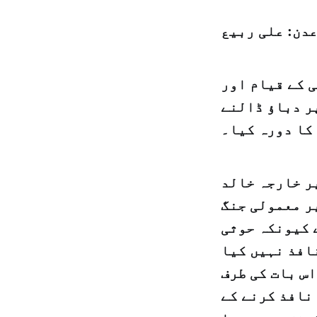
دن: علی ربیع
ی کے قیام اور
ر دباؤ ڈالنے
کا دورہ کیا۔
ر خارجہ خالد
ر معمولی جنگ
 کیونکہ حوثی
افذ نہیں کیا
س بات کی طرف
نافذ کرنے کے