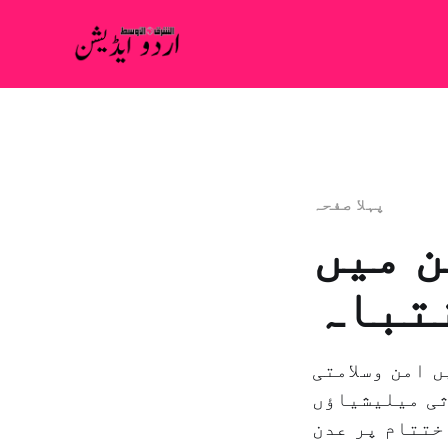
پہلا صفحہ
ن میں
نتباہ
 امن وسلامتی
ثی میلیشیاؤں
ختتام پر عدن