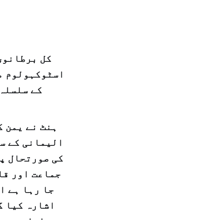
کل برطانوی 
اسٹوکہولوم مع
کے سلسلہ 
ہنٹ نے یمن ک
الیمانی کے سا
کی صورتحال پی
جماعت اور قا
جا رہا ہے ا
اشارہ کیا گ