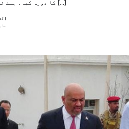
کا دورہ کیا۔ ہنٹ نے یمن کے نائب […]
الش
04 مارچ