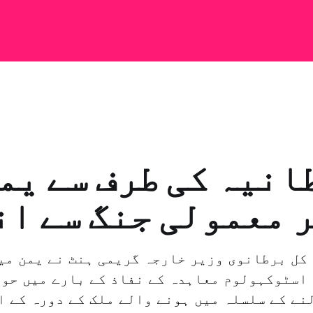
انیہ کی طرف سے یم
 معمولی جنگ سے ا
 کل برطانوی وزیر خارجہ گریمی ہنٹ نے یمن میں
 اسٹوکہولوم معاہدہ کے نفاذ کے بارے میں حو
نے کے سلسلہ میں ہونے والے ملک کے دورہ کے ا