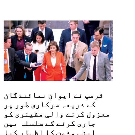
ٹرمپ نے ایوان نمائندگان
کے ذریعہ سرکاری طور پر
معزول کرنے والی مشینری کو
جاری کرنے کے سلسلہ میں
اپنی مذمت کا اظہار کیا