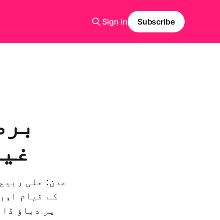
Sign in
Subscribe
برط
غیر
عدن: علی ربیع
کے قیام اور
پر دباؤ ڈال