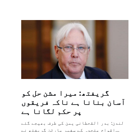
گریفتھ: میرا مشن حل کو
آسان بنانا ہے ناکہ فریقوں
پر حکم لگانا ہے
لندن: بدر القحطانی یمن کی طرف بھیجے گئے
اقوام متحدہ کے سفیر مارٹن گریفتھ نے