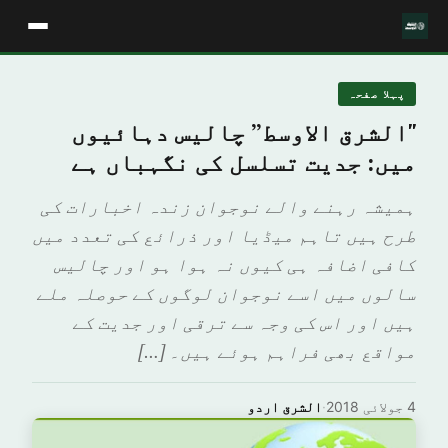
پہلا صفحہ
"الشرق الاوسط” چالیس دہائیوں
میں: جدیت تسلسل کی نگہباں ہے
ہمیشہ رہنے والے نوجوان زندہ اخبارات کی
طرح ہیں تاہم میڈیا اور ذرائع کی تعدد میں
کافی اضافہ ہی کیوں نہ ہوا ہو اور چالیس
سالوں میں اسے نوجوان لوگوں کے حوصلہ ملے
ہیں اور اس کی وجہ سے ترقی اور جدیت کے
مواقع بھی فراہم ہوئے ہیں۔ […]
4 جولائی 2018
·
الشرق اردو