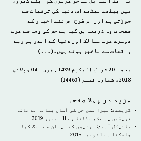
یہ ایک ایسا پل ہے جو عربوں کو اپنے گھروں
میں بیٹھے بیٹھے اس دنیا کی ترقیات سے
جوڑتی ہے اور اس طرح اس نئے اخبار کے
صفحات وہ ذریعہ بن گیا ہے جس کی وجہ سے عرب
دوسرے عرب ممالک اور دنیا کے اندر ہو رہے
واقعات سے باخبر ہوتے ہیں۔(۔۔۔)
بدھ – 20 شوال المکرم 1439 ہجری – 04 جولائی
2018ء شمارہ نمبر (14463)
مزید در پہلا صفحہ
گریفتھ: میرا مشن حل کو آسان بنانا ہے ناکہ
فریقوں پر حکم لگانا ہے
11 نومبر 2019
مائیکل آرون: حوثیوں کو ایران سے الگ کیا
جاسکتا ہے
1 نومبر 2019