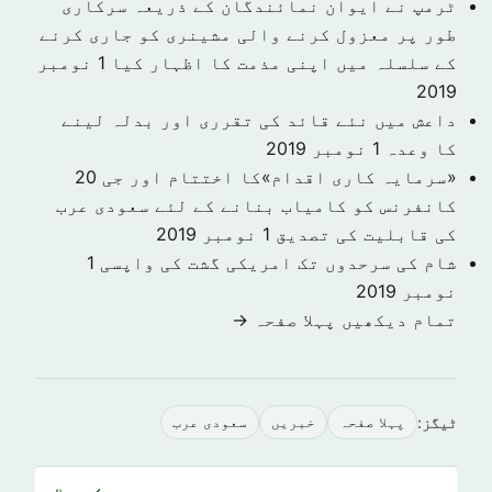
ٹرمپ نے ایوان نمائندگان کے ذریعہ سرکاری
طور پر معزول کرنے والی مشینری کو جاری کرنے
کے سلسلہ میں اپنی مذمت کا اظہار کیا
1 نومبر
2019
داعش میں نئے قائد کی تقرری اور بدلہ لینے
کا وعدہ
1 نومبر 2019
«سرمایہ کاری اقدام»کا اختتام اور جی 20
کانفرنس کو کامیاب بنانے کے لئے سعودی عرب
کی قابلیت کی تصدیق
1 نومبر 2019
شام کی سرحدوں تک امریکی گشت کی واپسی
1
نومبر 2019
تمام دیکھیں پہلا صفحہ →
ٹیگز:
پہلا صفحہ
خبريں
سعودى عرب