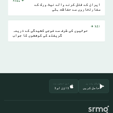
← پچھلا
ایران کے قتل کرنے والے نیٹ ورک کے
سفارتخاروں سے حفاظت ہٹی
اگلا →
حوثیوں کی طرف سے فوجی کشیدگی کے ذریعہ
گریفتھ کی کوششوں کا جواب
گوگل پلے پر
ایپ اسٹور سے
حاصل کریں
ڈاؤن لوڈ