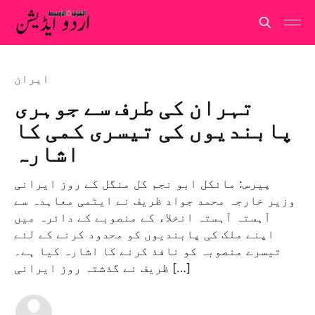
ایران
تہران کی طرف سے جوہری
پابندیوں کی تیسری کمی کا
اشارہ
پیرس: مائکل ابو نجم کل منگل کے روز ایرانی
وزیر خارجہ محمد جواد ظریف نے ایٹمی معاہدہ سے
آہستہ آہستہ انخلاء کے منصوبے کے دائرہ میں
اپنے ملک کی پابندیوں کو محدود کرنے کے لئے
تیسرے منصوبہ کو نافذ کرنے کا اشارہ کیا ہے۔
ظریف نے گذشتہ روز ایرانی […]