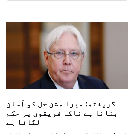
گریفتھ: میرا مشن حل کو آسان
بنانا ہے ناکہ فریقوں پر حکم
لگانا ہے
لندن: بدر القحطانی یمن کی طرف بھیجے گئے اقوام