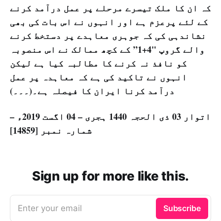
کہ ان کا ملک تیسرے مرحلے پر عمل درآمد کرنے
کے لئے پرعزم ہے اور انہوں نے اس بات کی بھی
نشاندہی کی کہ جوہری معاہدے پر دستخط کرنے
والے گروپ "4+1” کے کچھ ممالک نے اس منصوبہ
کو نافذ نہ کرنے کا مطالبہ کیا ہے لیکن
انہوں نے تاکید کی ہے کہ معاہدہ پر عمل
درآمد کرنا ایران کا فیصلہ ہے۔(۔۔۔)
اتوار 03 ذی الحجہ 1440 ہجری – 04 اگست 2019ء –
شمارہ نمبر [14859]
Sign up for more like this.
Enter your email
Subscribe