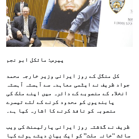
پیرس: مائکل ابو نجم
کل منگل کے روز ایرانی وزیر خارجہ محمد
جواد ظریف نے ایٹمی معاہدہ سے آہستہ آہستہ
انخلاء کے منصوبے کے دائرہ میں اپنے ملک کی
پابندیوں کو محدود کرنے کے لئے تیسرے
منصوبہ کو نافذ کرنے کا اشارہ کیا ہے۔
ظریف نے گذشتہ روز ایرانی پارلیمنٹ کی ویب
سائٹ "خانہ ملت” کو ایک بیان دیتے ہوئے کہا