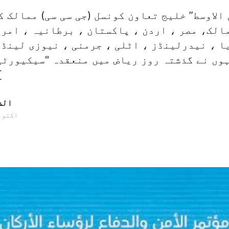
 الاوسط” خلیج تعاون کونسل (جی سی سی) ممالک 
الک، مصر ، اردن ، پاکستان ، برطانیہ ، امری
ا ، نیدرلینڈز ، اٹلی ، جرمنی ، نیوزی لینڈ 
وں نے گذشتہ روز ریاض میں منعقدہ "سیکیورٹی
کان
الش
22 اکتوبر 