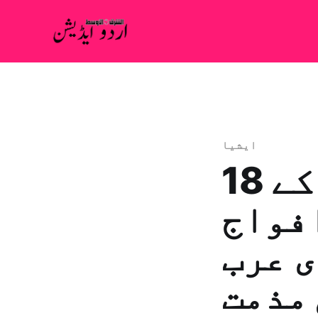
ايشيا
18 ممالک نے علاقائی سلامتی کے
افواج
ی عرب
 مذمت