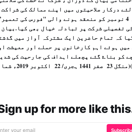
لئے درکار صلاحیتوں میں اپنے ممالک کی شراکت 
اس کے علاوہ 4 نومبر کو منعقد ہونے والی "فورس کی تعم
ی تفصیلی شرکت پر تبادلہ خیال بھی کیا.بیان م
میں ہوئے اہم کارخانوں پر حملے اور معیشت او
 کو بناۓ گئے پچھلے اہداف کی جارحیت کی شدید
(منگل
23 صفر 1441 ہجرى/ 22 اکتوبر 2019ء شماره نمبر 14913)
Sign up for more like this
nter your email
Subscrib