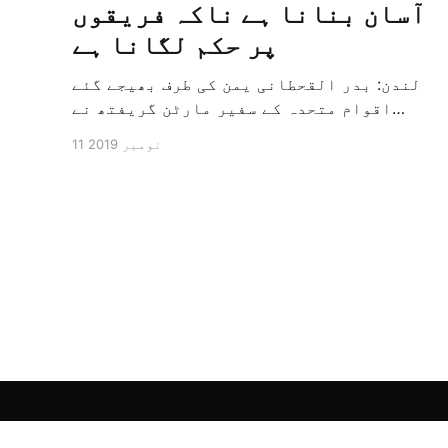
آسان بنانا ہے ناکہ فریقوں
پر حکم لگانا ہے
لندن: بدر القحطانی یمن کی طرف بھیجے گئے
اقوام متحدہ کے سفیر مارٹن گریفتھ نے
پرزور انداز میں کہا کہ وہ یمن میں جنگ کے
11 نومبر 2019
خاتمہ کے لئے ثالثی اور اس کشمکش کی
حدبندی کرنے کے لئے ایک وسیع معاہدہ کرنے
کے سلسلہ میں مدد کرنے کا کردار ادا کر
رہے ہیں […]
الشرق الأوسط - اردو آرکائیو
© 2026