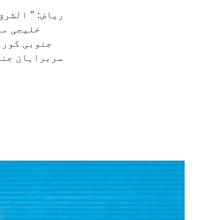
ریاض: ” الشرق
خلیجی مم
جنوبی کوری
سربراہان جنہ