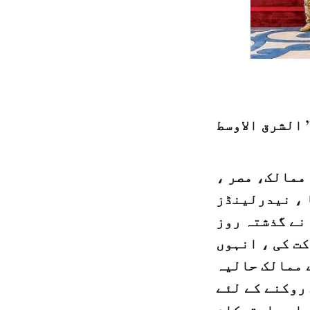
ممالک، مصر ،
 ، نیدرلینڈز
نے گذشتہ روز
ت کی ، انہوں
 ممالک حالیہ
روکنے کے لئے
 اور استحکام