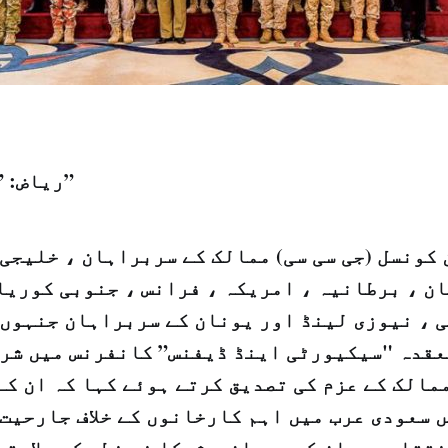
ریاض: ” الشرق الاوسط”
کونسل (جی سی سی) ممالک کے سربراہان ، خلیجی 
ن ، برطانیہ ، امریکہ ، فرانس ، جنوبی کوریا
ی ، نیوزی لینڈ اور یونان کے سربراہان جنہوں 
عقدہ "سیکیورٹی اینڈ ڈیفنس” کانفرنس میں شرک
مالک کے عزم کی تصدیق کرتے ہوئے کہا کہ ان کے
 سعودی عرب میں اہم کارخانوں کے خلاف جارحیت 
تتامی بیان کے دوران ، شرکا نے خطے کی سلامتی