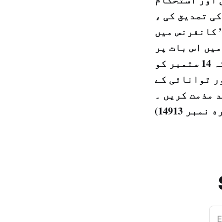
کی تصدیق کی ،
یر” کانفرنس میں
یں اس بات پر
زوردیا گیا کہ تمام حاضرین ایک مشترکہ آواز میں گذشتہ 14 ستمبر کو
ر توانائی کے
 مذمت کریں ۔
E