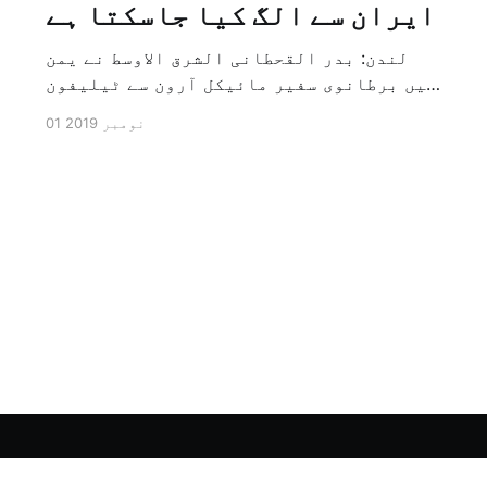
ایران سے الگ کیا جاسکتا ہے
لندن: بدر القحطانی الشرق الاوسط نے یمن
میں برطانوی سفیر مائیکل آرون سے ٹیلیفون
پر ہونے والے انٹرویو کے دوران سوال کیا
01 نومبر 2019
کہ کیا ایران کو حوثیوں سے الگ کیا جاسکتا
ہے؟ تو انہوں نے جواب کے طور پر کہا کہ ہاں
کیا جا سکتا ہے اور انہوں نے یہ بھی کہا
[…]
Sign up