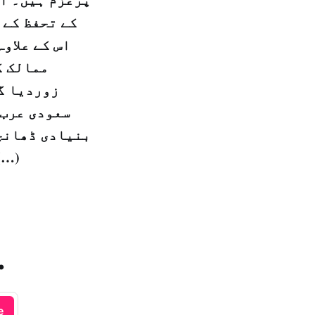
کے تحفظ کے 
ممالک ک
سعودی عرب 
بنیادی ڈھانچے
(…)
.
e