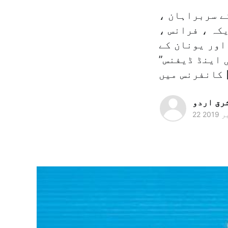
کے سربراہان ،
کہ ، فرانس ،
اور یونان کے
 اینڈ ڈیفنس”
فرنس میں [
رق اردو
2019