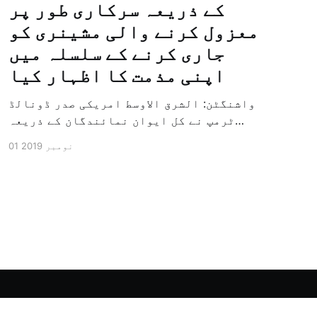
کے ذریعہ سرکاری طور پر
معزول کرنے والی مشینری کو
جاری کرنے کے سلسلہ میں
اپنی مذمت کا اظہار کیا
واشنگٹن: الشرق الاوسط امریکی صدر ڈونالڈ
ٹرمپ نے کل ایوان نمائندگان کے ذریعہ
سرکاری طور پر معزول کرنے والی مشینری کو
01 نومبر 2019
جاری کرنے کے سلسلہ میں اپنی مذمت کا
اظہار کیا ہے اور کہا ہے کہ امریکی تاریخ
کی سب سے بڑی سیاسی بائکاٹ کی مہم ہے۔
وائٹ ہاؤس […]
Powered by Ghost