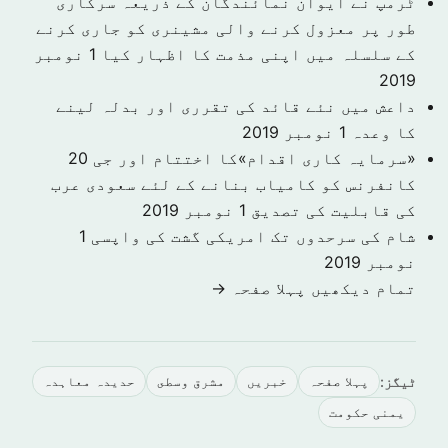
ٹرمپ نے ایوان نمائندگان کے ذریعہ سرکاری
طور پر معزول کرنے والی مشینری کو جاری کرنے
کے سلسلہ میں اپنی مذمت کا اظہار کیا
1 نومبر
2019
داعش میں نئے قائد کی تقرری اور بدلہ لینے
کا وعدہ
1 نومبر 2019
«سرمایہ کاری اقدام»کا اختتام اور جی 20
کانفرنس کو کامیاب بنانے کے لئے سعودی عرب
کی قابلیت کی تصدیق
1 نومبر 2019
شام کی سرحدوں تک امریکی گشت کی واپسی
1
نومبر 2019
تمام دیکھیں پہلا صفحہ →
ٹیگز:
پہلا صفحہ
خبريں
مشرق وسطى
حدیدہ معاہدہ
یمنی حکومت