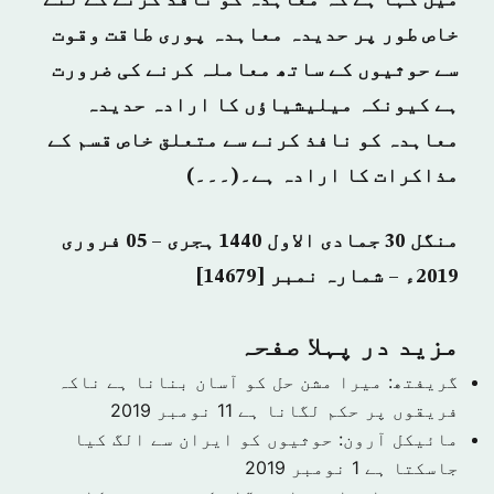
میں کہا ہے کہ معاہدہ کو نافذ کرنے کے لئے
خاص طور پر حدیدہ معاہدہ پوری طاقت وقوت
سے حوثیوں کے ساتھ معاملہ کرنے کی ضرورت
ہے کیونکہ میلیشیاؤں کا ارادہ حدیدہ
معاہدہ کو نافذ کرنے سے متعلق خاص قسم کے
مذاکرات کا ارادہ ہے۔(۔۔۔)
منگل 30 جمادی الاول 1440 ہجری – 05 فروری
2019ء – شمارہ نمبر [14679]
مزید در پہلا صفحہ
گریفتھ: میرا مشن حل کو آسان بنانا ہے ناکہ
فریقوں پر حکم لگانا ہے
11 نومبر 2019
مائیکل آرون: حوثیوں کو ایران سے الگ کیا
جاسکتا ہے
1 نومبر 2019