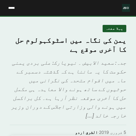
پہلا صفحہ
یمن کی نگاہ میں اسٹوکہولوم حل
کا آخری موقع ہے
جدہ: سعید الابیض ۔ نیویارک: علی بردی یمنی
حکومت کا یہ ماننا ہے کہ گذشتہ دسمبر کے
ماہ میں اقوام متحدہ کی نگرانی میں
حوثیوں کے ساتھ ہونے والا معاہدہ ہی مکمل
حل کا آخری موقعہ نظر آرہا ہے۔ کل براکسل
میں ہونے والی وزارتی اجلاس کے دوران وزیر
خارجہ خالد […]
5 فروری 2019
·
الشرق اردو