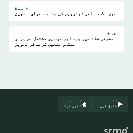
← پچھلا
عین الاسد نامی ایئربیس کی وجہ سے عراق بے چین
اگلا →
مشرقی شام میں جرد اور عرب پر مشتمل دس ہزار
جنگجو متعین کرنے کی تجویز
گوگل پلے پر
ایپ اسٹور سے
حاصل کریں
ڈاؤن لوڈ