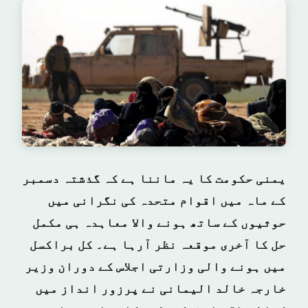
یمنی حکومت کا یہ ماننا ہے کہ گذشتہ دسمبر
کے ماہ میں اقوام متحدہ کی نگرانی میں
حوثیوں کے ساتھ ہونے والا معاہدہ ہی مکمل
حل کا آخری موقعہ نظر آرہا ہے۔ کل براکسل
میں ہونے والی وزارتی اجلاس کے دوران وزیر
خارجہ خالد الیمانی نے پرزور انداز میں