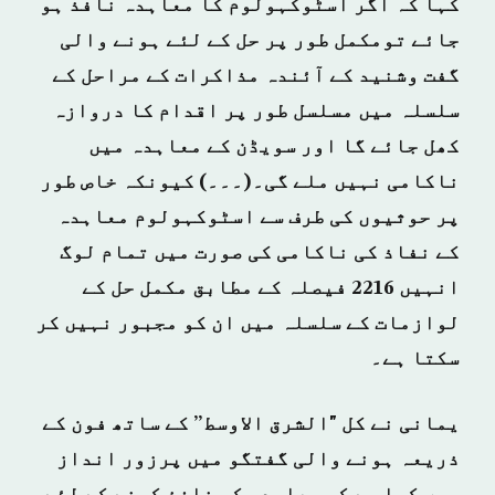
کہا کہ اگر اسٹوکہولوم کا معاہدہ نافذ ہو
جائے تومکمل طور پر حل کے لئے ہونے والی
گفت وشنید کے آئندہ مذاکرات کے مراحل کے
سلسلہ میں مسلسل طور پر اقدام کا دروازہ
کھل جائے گا اور سویڈن کے معاہدہ میں
ناکامی نہیں ملے گی۔(۔۔۔) کیونکہ خاص طور
پر حوثیوں کی طرف سے اسٹوکہولوم معاہدہ
کے نفاذ کی ناکامی کی صورت میں تمام لوگ
انہیں 2216 فیصلہ کے مطابق مکمل حل کے
لوازمات کے سلسلہ میں ان کو مجبور نہیں کر
سکتا ہے۔
یمانی نے کل "الشرق الاوسط” کے ساتھ فون کے
ذریعہ ہونے والی گفتگو میں پرزور انداز