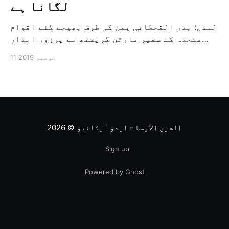
لگانا ہے
لندن: بدر القحطانی یمن کی طرف بھیجے گئے اقوام
متحدہ کے سفیر مارٹن گریفتھ نے پرزور انداز
میں کہا کہ وہ یمن میں جنگ کے خاتمہ کے لئے
11 نومبر 2019
ثالثی اور اس کشمکش کی حدبندی کرنے کے لئے ایک
وسیع معاہدہ کرنے کے سلسلہ میں مدد کرنے کا
کردار ادا کر رہے ہیں […]
الشرق الأوسط - اردو آرکائیو
© 2026
Sign up
Powered by Ghost