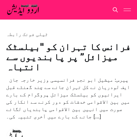
ٹیلی فونک رابطہ
فرانس کا تہران کو "بیلسٹک
میزائل” پر پابندیوں سے
انتباہ
پیرس: میشیل ابو نجم فرانسیسی وزیر خارجہ جان
ایف لودریان نے کل تہران جانے سے چند گھنٹے قبل
ایرانیوں کو بیلسٹک میزائل پروگرام کے بارے
میں بین الاقوامی خدشات کو دور کرنے سے انکار کی
صورت میں انہیں بین الاقوامی پابندیاں لگائے
جانے کے بارے میں آخری تنبیہ کی۔ […]