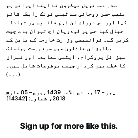
صدر عمانویل میکرون نے اپنے ایرانی ہم
منصب حسن روحانی سے ٹیلی فونک رابطہ قائم
کیا اور اس دوران ان اہم فائلوں پر تبادلہ
خیال کیا جس پر لودریان آج تہران بات چیت
کریں گے۔ فرانسیسی وزارت خارجہ کے باین کے
مطابق ان فائلوں میں سرفہرست بیلسٹک
میزائل پروگرام، ایٹمی معاہدہ اور تہران
کا خطے میں کردار جیسے موضوعات شامل ہیں۔
(۔۔۔)
پیر – 17 جمادى الآخر 1439 ہجری – 05 مارچ
2018ء شمارہ: [14342]
Sign up for more like this.